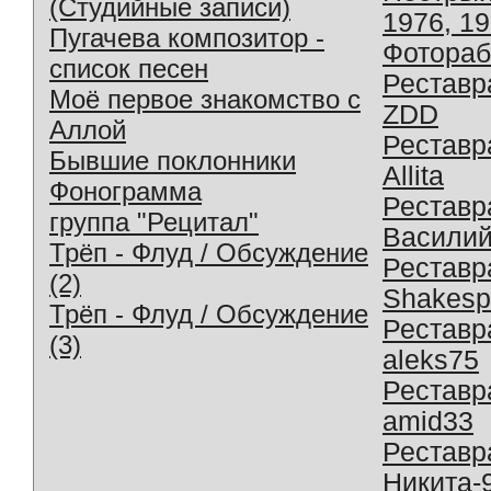
(Студийные записи)
1976, 1
Пугачева композитор -
Фотораб
список песен
Реставр
Моё первое знакомство с
ZDD
Аллой
Реставр
Бывшие поклонники
Allita
Фонограмма
Реставр
группа "Рецитал"
Василий
Трёп - Флуд / Обсуждение
Реставр
(2)
Shakesp
Трёп - Флуд / Обсуждение
Реставр
(3)
aleks75
Реставр
amid33
Реставр
Никита-