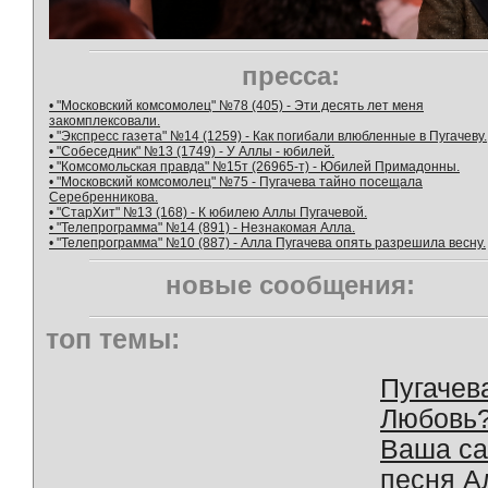
пресса:
• "Московский комсомолец" №78 (405) - Эти десять лет меня
закомплексовали.
• "Экспресс газета" №14 (1259) - Как погибали влюбленные в Пугачеву.
• "Собеседник" №13 (1749) - У Аллы - юбилей.
• "Комсомольская правда" №15т (26965-т) - Юбилей Примадонны.
• "Московский комсомолец" №75 - Пугачева тайно посещала
Серебренникова.
• "СтарХит" №13 (168) - К юбилею Аллы Пугачевой.
• "Телепрограмма" №14 (891) - Незнакомая Алла.
• "Телепрограмма" №10 (887) - Алла Пугачева опять разрешила весну.
новые сообщения:
топ темы:
Пугачев
Любовь
Ваша с
песня А