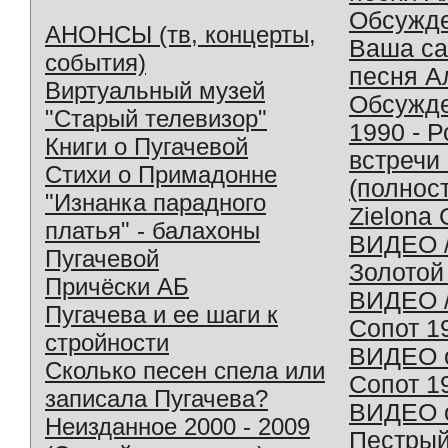
Обсужд
АНОНСЫ (тв, концерты,
Ваша с
события)
песня А
Виртуальный музей
Обсужд
"Старый телевизор"
1990 - 
Книги о Пугачевой
встречи
Стихи о Примадонне
(полнос
"Изнанка парадного
Zielona 
платья" - балахоны
ВИДЕО /
Пугачевой
Золотой
Причёски АБ
ВИДЕО /
Пугачева и ее шаги к
Сопот 1
стройности
ВИДЕО o
Сколько песен спела или
Сопот 1
записала Пугачева?
ВИДЕО o
Неизданное 2000 - 2009
Пестрый