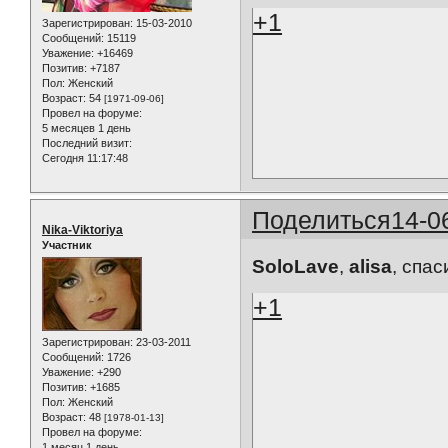
+1
Зарегистрирован
: 15-03-2010
Сообщений:
15119
Уважение:
+16469
Позитив:
+7187
Пол:
Женский
Возраст:
54
[1971-09-06]
Провел на форуме:
5 месяцев 1 день
Последний визит:
Сегодня 11:17:48
Поделиться
14-0
Nika-Viktoriya
Участник
SoloLave
,
alisa
, cпас
+1
Зарегистрирован
: 23-03-2011
Сообщений:
1726
Уважение:
+290
Позитив:
+1685
Пол:
Женский
Возраст:
48
[1978-01-13]
Провел на форуме:
1 месяц 1 день