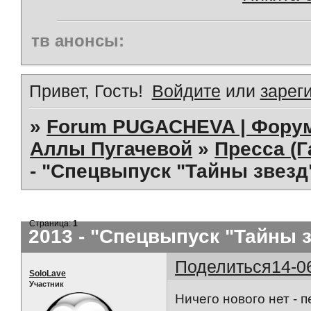
тв анонсы:
Привет, Гость!
Войдите
или
зарег
»
Forum PUGACHEVA | Форум
Аллы Пугачевой
»
Пресса (Г
- "Спецвыпуск "Тайны звезд
Страница:
1
2013 - "Спецвыпуск "Тайны з
Поделиться
14-0
SoloLave
Участник
Ничего нового нет - 