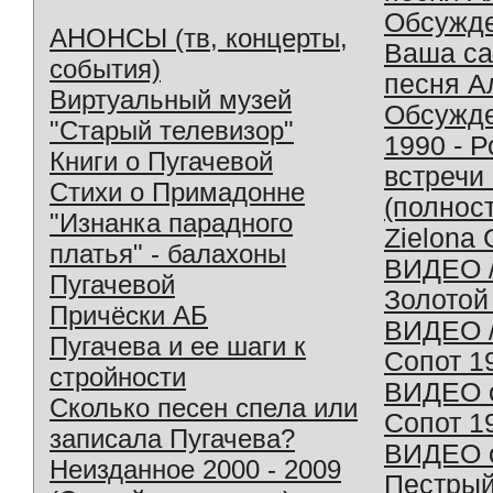
Обсужд
АНОНСЫ (тв, концерты,
Ваша с
события)
песня А
Виртуальный музей
Обсужд
"Старый телевизор"
1990 - 
Книги о Пугачевой
встречи
Стихи о Примадонне
(полнос
"Изнанка парадного
Zielona 
платья" - балахоны
ВИДЕО /
Пугачевой
Золотой
Причёски АБ
ВИДЕО /
Пугачева и ее шаги к
Сопот 1
стройности
ВИДЕО o
Сколько песен спела или
Сопот 1
записала Пугачева?
ВИДЕО o
Неизданное 2000 - 2009
Пестрый