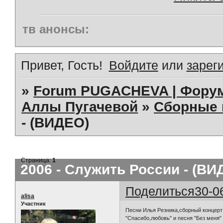
тв анонсы:
Привет, Гость!
Войдите
или
зарег
»
Forum PUGACHEVA | Форум
Аллы Пугачевой
»
Сборные 
- (ВИДЕО)
Страница:
1
2006 - Служить России - (ВИ
Поделиться
30-0
alisa
Участник
Песни Илья Резника,сборный концерт
"Спасибо,любовь" и песня "Без меня"