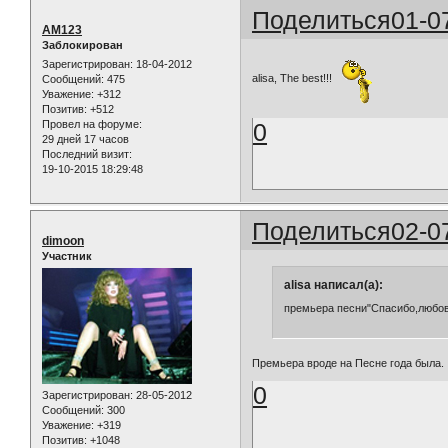
Поделиться
01-0
AM123
Заблокирован
Зарегистрирован
: 18-04-2012
alisa, The best!!!
Сообщений:
475
Уважение:
+312
Позитив:
+512
Провел на форуме:
0
29 дней 17 часов
Последний визит:
19-10-2015 18:29:48
Поделиться
02-0
dimoon
Участник
alisa написал(а):
премьера песни"Спасибо,любо
Премьера вроде на Песне года была.
0
Зарегистрирован
: 28-05-2012
Сообщений:
300
Уважение:
+319
Позитив:
+1048