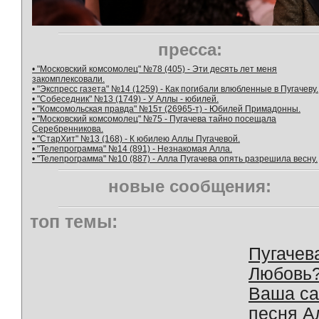
пресса:
• "Московский комсомолец" №78 (405) - Эти десять лет меня
закомплексовали.
• "Экспресс газета" №14 (1259) - Как погибали влюбленные в Пугачеву.
• "Собеседник" №13 (1749) - У Аллы - юбилей.
• "Комсомольская правда" №15т (26965-т) - Юбилей Примадонны.
• "Московский комсомолец" №75 - Пугачева тайно посещала
Серебренникова.
• "СтарХит" №13 (168) - К юбилею Аллы Пугачевой.
• "Телепрограмма" №14 (891) - Незнакомая Алла.
• "Телепрограмма" №10 (887) - Алла Пугачева опять разрешила весну.
новые сообщения:
топ темы:
Пугачев
Любовь
Ваша с
песня А