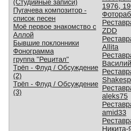
(Студийные записи)
1976, 1
Пугачева композитор -
Фотораб
список песен
Реставр
Моё первое знакомство с
ZDD
Аллой
Реставр
Бывшие поклонники
Allita
Фонограмма
Реставр
группа "Рецитал"
Василий
Трёп - Флуд / Обсуждение
Реставр
(2)
Shakesp
Трёп - Флуд / Обсуждение
Реставр
(3)
aleks75
Реставр
amid33
Реставр
Никита-