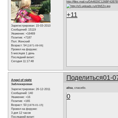
http://files.mail.ru/DA4820C126BF42
+11
Зарегистрирован
: 15-03-2010
Сообщений:
15119
Уважение:
+16469
Позитив:
+7187
Пол:
Женский
Возраст:
54
[1971-09-06]
Провел на форуме:
5 месяцев 1 день
Последний визит:
Сегодня 11:17:48
Поделиться
01-0
Angel of night
Заблокирован
alisa
, спасибо.
Зарегистрирован
: 26-12-2011
Сообщений:
140
0
Уважение:
+16
Позитив:
+165
Возраст:
50
[1976-01-15]
Провел на форуме:
3 дня 12 часов
Последний визит: