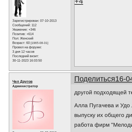
+4
Зарегистрирован
: 07-10-2013
Сообщений:
112
Уважение:
+346
Позитив:
+614
Пол:
Женский
Возраст:
60
[1965-08-31]
Провел на форуме:
3 дня 12 часов
Последний визит:
30-11-2023 16:03:50
Поделиться
16-0
Чел Другов
Администратор
другой подходящей т
Алла Пугачева и Удо
выпуску их общего ди
работа фирм "Мелоди