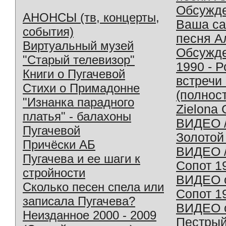
Обсужд
АНОНСЫ (тв, концерты,
Ваша с
события)
песня А
Виртуальный музей
Обсужд
"Старый телевизор"
1990 - 
Книги о Пугачевой
встречи
Стихи о Примадонне
(полнос
"Изнанка парадного
Zielona 
платья" - балахоны
ВИДЕО /
Пугачевой
Золотой
Причёски АБ
ВИДЕО /
Пугачева и ее шаги к
Сопот 1
стройности
ВИДЕО o
Сколько песен спела или
Сопот 1
записала Пугачева?
ВИДЕО o
Неизданное 2000 - 2009
Пестрый