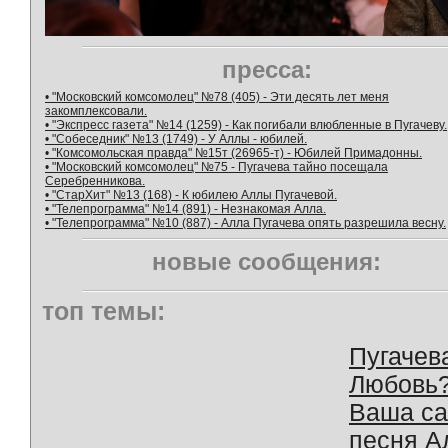
пресса:
• "Московский комсомолец" №78 (405) - Эти десять лет меня
закомплексовали.
• "Экспресс газета" №14 (1259) - Как погибали влюбленные в Пугачеву.
• "Собеседник" №13 (1749) - У Аллы - юбилей.
• "Комсомольская правда" №15т (26965-т) - Юбилей Примадонны.
• "Московский комсомолец" №75 - Пугачева тайно посещала
Серебренникова.
• "СтарХит" №13 (168) - К юбилею Аллы Пугачевой.
• "Телепрограмма" №14 (891) - Незнакомая Алла.
• "Телепрограмма" №10 (887) - Алла Пугачева опять разрешила весну.
новые сообщения:
топ темы:
Пугачев
Любовь
Ваша с
песня А