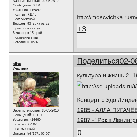
Зарегистрирован
: 29-05-2012
Сообщений:
6850
Уважение:
+16042
Позитив:
+1146
http://moscvichka.ru/
Пол:
Мужской
Возраст:
53
[1973-01-21]
+3
Провел на форуме:
6 месяцев 15 дней
Последний визит:
Сегодня 16:05:49
Поделиться
02-0
alisa
Участник
культура и жизнь 2 -
Концерт с Удо Линде
1985 - АЛЛА ПУГАЧЁ
Зарегистрирован
: 15-03-2010
Сообщений:
15119
1987 - "Рок в Ленинг
Уважение:
+16469
Позитив:
+7187
Пол:
Женский
0
Возраст:
54
[1971-09-06]