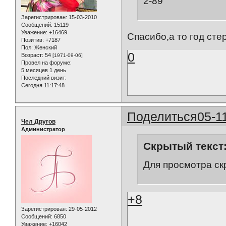
2-89
Зарегистрирован
: 15-03-2010
Сообщений:
15119
Уважение:
+16469
Спасибо,а то год стер
Позитив:
+7187
Пол:
Женский
0
Возраст:
54
[1971-09-06]
Провел на форуме:
5 месяцев 1 день
Последний визит:
Сегодня 11:17:48
Поделиться
05-1
Чел Другов
Администратор
Скрытый текст
Для просмотра ск
+8
Зарегистрирован
: 29-05-2012
Сообщений:
6850
Уважение:
+16042