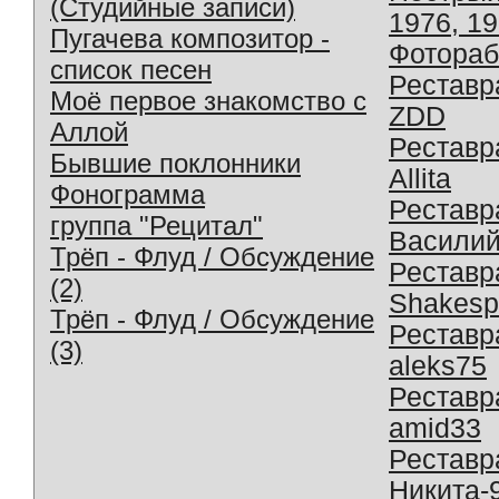
(Студийные записи)
1976, 1
Пугачева композитор -
Фотораб
список песен
Реставр
Моё первое знакомство с
ZDD
Аллой
Реставр
Бывшие поклонники
Allita
Фонограмма
Реставр
группа "Рецитал"
Василий
Трёп - Флуд / Обсуждение
Реставр
(2)
Shakesp
Трёп - Флуд / Обсуждение
Реставр
(3)
aleks75
Реставр
amid33
Реставр
Никита-