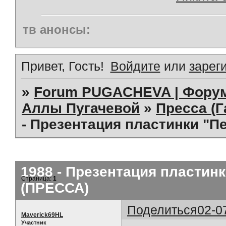
тв анонсы:
Привет, Гость!
Войдите
или
зарег
»
Forum PUGACHEVA | Форум
Аллы Пугачевой
»
Пресса (Г
- Презентация пластинки "П
1988 - Презентация пластинк
Страница:
1
(ПРЕССА)
Поделиться
02-0
Maverick69HL
Участник