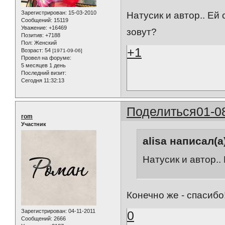
Зарегистрирован
: 15-03-2010
Натусик и автор.. Ей
Сообщений:
15119
Уважение:
+16469
зовут?
Позитив:
+7188
Пол:
Женский
+1
Возраст:
54
[1971-09-06]
Провел на форуме:
5 месяцев 1 день
Последний визит:
Сегодня 11:32:13
Поделиться
01-0
rom
Участник
alisa написал(а
Натусик и автор..
Конечно же - спасибо!
Зарегистрирован
: 04-11-2011
0
Сообщений:
2666