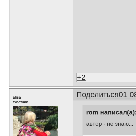
+2
Поделиться
01-0
alisa
Участник
rom написал(а)
автор - не знаю...