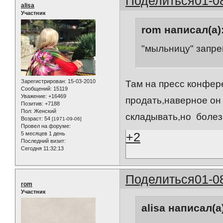
Поделиться
01-0
alisa
Участник
rom написал(а)
"мыльницу" запр
Зарегистрирован
: 15-03-2010
Там на пресс конфе
Сообщений:
15119
Уважение:
+16469
продать,наверное он
Позитив:
+7188
Пол:
Женский
складывать,но болезн
Возраст:
54
[1971-09-06]
Провел на форуме:
+2
5 месяцев 1 день
Последний визит:
Сегодня 11:32:13
Поделиться
01-0
rom
Участник
alisa написал(а