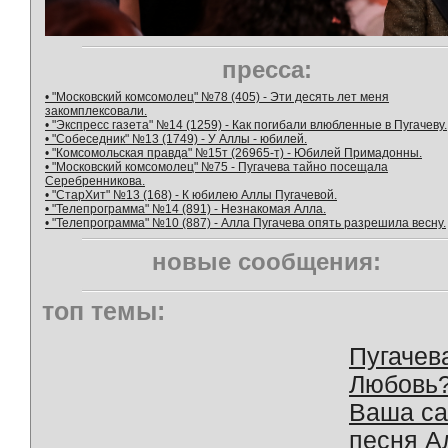
пресса:
• "Московский комсомолец" №78 (405) - Эти десять лет меня
закомплексовали.
• "Экспресс газета" №14 (1259) - Как погибали влюбленные в Пугачеву.
• "Собеседник" №13 (1749) - У Аллы - юбилей.
• "Комсомольская правда" №15т (26965-т) - Юбилей Примадонны.
• "Московский комсомолец" №75 - Пугачева тайно посещала
Серебренникова.
• "СтарХит" №13 (168) - К юбилею Аллы Пугачевой.
• "Телепрограмма" №14 (891) - Незнакомая Алла.
• "Телепрограмма" №10 (887) - Алла Пугачева опять разрешила весну.
новые сообщения:
топ темы:
Пугачев
Любовь
Ваша с
песня А