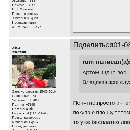
Уважение:
+3187
Позитив:
+8337
Пол:
Мужской
Провел на форуме:
3 месяца 10 дней
Последний визит:
31-03-2021 17:28:25
Поделиться
01-0
alisa
Участник
rom написал(а)
Артём. Одно воен
Владикавказе слу
Зарегистрирован
: 15-03-2010
Сообщений:
15119
Уважение:
+16469
Понятно,просто интер
Позитив:
+7188
Пол:
Женский
покупаю пленку,пото
Возраст:
54
[1971-09-06]
Провел на форуме:
то уже бесплатно лов
5 месяцев 1 день
Последний визит: