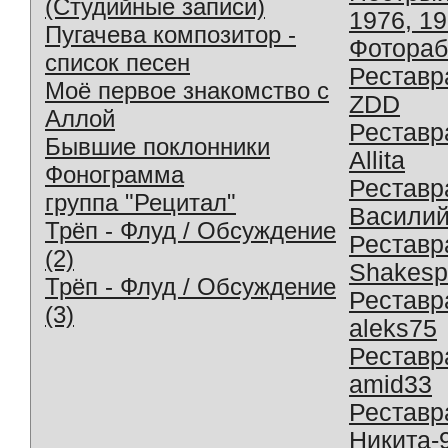
(Студийные записи)
1976, 1
Пугачева композитор -
Фотораб
список песен
Реставр
Моё первое знакомство с
ZDD
Аллой
Реставр
Бывшие поклонники
Allita
Фонограмма
Реставр
группа "Рецитал"
Василий
Трёп - Флуд / Обсуждение
Реставр
(2)
Shakesp
Трёп - Флуд / Обсуждение
Реставр
(3)
aleks75
Реставр
amid33
Реставр
Никита-