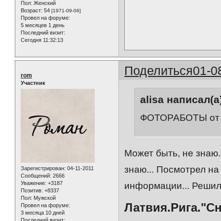
Пол:
Женский
Возраст:
54
[1971-09-06]
Провел на форуме:
5 месяцев 1 день
Последний визит:
Сегодня 11:32:13
Поделиться
01-0
rom
Участник
alisa написал(а
ФОТОРАБОТЫ от 
Может быть, не знаю..
знаю... Посмотрел н
Зарегистрирован
: 04-11-2011
Сообщений:
2666
Уважение:
+3187
информации... Решил 
Позитив:
+8337
Пол:
Мужской
Латвия.Рига."С
Провел на форуме:
3 месяца 10 дней
Последний визит: