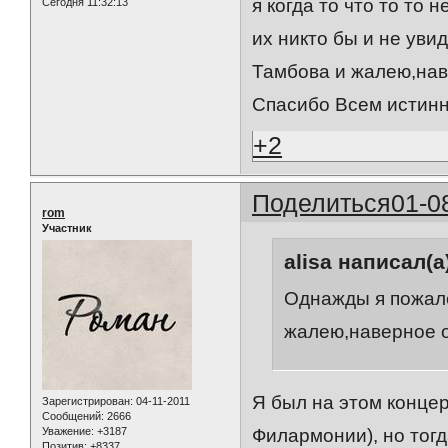
я когда то что то то 
Сегодня 11:32:13
их никто бы и не уви
Тамбова и жалею,наве
Спасибо Всем истинн
+2
Поделиться
01-0
rom
Участник
alisa написал(а
Однажды я пожале
жалею,наверное о
Я был на этом концер
Зарегистрирован
: 04-11-2011
Сообщений:
2666
Уважение:
+3187
Филармонии), но тог
Позитив:
+8337