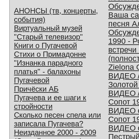
Обсужд
АНОНСЫ (тв, концерты,
Ваша с
события)
песня А
Виртуальный музей
Обсужд
"Старый телевизор"
1990 - 
Книги о Пугачевой
встречи
Стихи о Примадонне
(полнос
"Изнанка парадного
Zielona 
платья" - балахоны
ВИДЕО /
Пугачевой
Золотой
Причёски АБ
ВИДЕО /
Пугачева и ее шаги к
Сопот 1
стройности
ВИДЕО o
Сколько песен спела или
Сопот 1
записала Пугачева?
ВИДЕО o
Неизданное 2000 - 2009
Пестрый