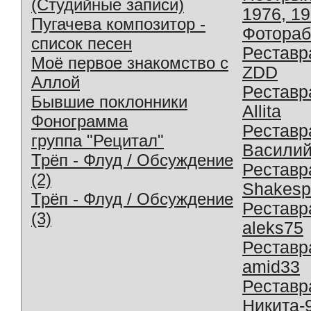
(Студийные записи)
1976, 1
Пугачева композитор -
Фотораб
список песен
Реставр
Моё первое знакомство с
ZDD
Аллой
Реставр
Бывшие поклонники
Allita
Фонограмма
Реставр
группа "Рецитал"
Василий
Трёп - Флуд / Обсуждение
Реставр
(2)
Shakesp
Трёп - Флуд / Обсуждение
Реставр
(3)
aleks75
Реставр
amid33
Реставр
Никита-