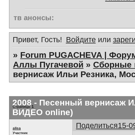
тв анонсы:
Привет, Гость!
Войдите
или
зарег
»
Forum PUGACHEVA | Форум
Аллы Пугачевой
»
Сборные 
вернисаж Ильи Резника, Мос
2008 - Песенный вернисаж И
Страница:
1
ВИДЕО online)
Поделиться
15-0
alisa
Участник