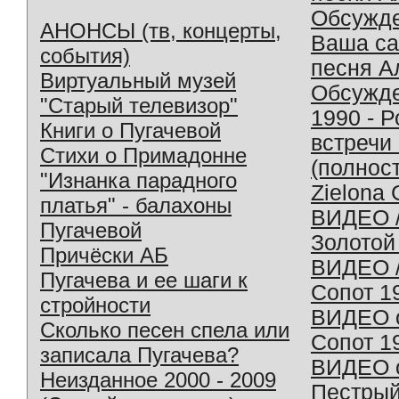
Обсужд
АНОНСЫ (тв, концерты,
Ваша с
события)
песня А
Виртуальный музей
Обсужд
"Старый телевизор"
1990 - 
Книги о Пугачевой
встречи
Стихи о Примадонне
(полнос
"Изнанка парадного
Zielona 
платья" - балахоны
ВИДЕО /
Пугачевой
Золотой
Причёски АБ
ВИДЕО /
Пугачева и ее шаги к
Сопот 1
стройности
ВИДЕО o
Сколько песен спела или
Сопот 1
записала Пугачева?
ВИДЕО o
Неизданное 2000 - 2009
Пестрый