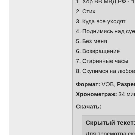
1. Хор ВВ МВД РФ - "
2. Стих
3. Куда все уходят
4. Поднимись над су
5. Без меня
6. Возвращение
7. Старинные часы
8. Скупимся на любо
Формат:
VOB,
Разре
Хронометраж:
34 мин
Скачать:
Скрытый текст
Для просмотра ск