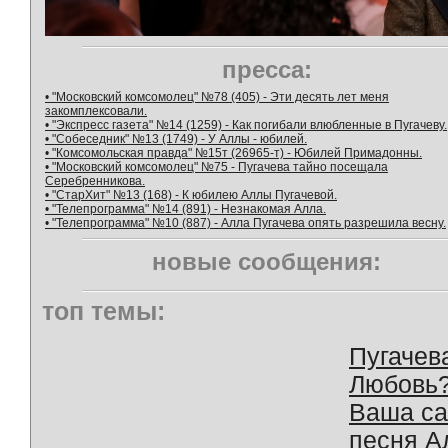
пресса:
• "Московский комсомолец" №78 (405) - Эти десять лет меня
закомплексовали.
• "Экспресс газета" №14 (1259) - Как погибали влюбленные в Пугачеву.
• "Собеседник" №13 (1749) - У Аллы - юбилей.
• "Комсомольская правда" №15т (26965-т) - Юбилей Примадонны.
• "Московский комсомолец" №75 - Пугачева тайно посещала
Серебренникова.
• "СтарХит" №13 (168) - К юбилею Аллы Пугачевой.
• "Телепрограмма" №14 (891) - Незнакомая Алла.
• "Телепрограмма" №10 (887) - Алла Пугачева опять разрешила весну.
новые сообщения:
топ темы:
Пугачев
Любовь
Ваша с
песня А