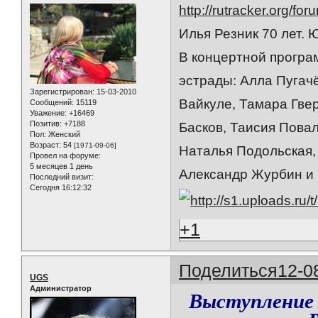
http://rutracker.org/f
Илья Резник 70 лет.
В концертной програ
эстрады: Алла Пугач
Зарегистрирован
: 15-03-2010
Вайкуле, Тамара Гве
Сообщений:
15119
Уважение:
+16469
Позитив:
+7188
Басков, Таисия Пова
Пол:
Женский
Возраст:
54
[1971-09-06]
Наталья Подольская,
Провел на форуме:
5 месяцев 1 день
Александр Журбин и м
Последний визит:
Сегодня 16:12:32
+1
Поделиться
12-0
UGS
Администратор
Выступление 