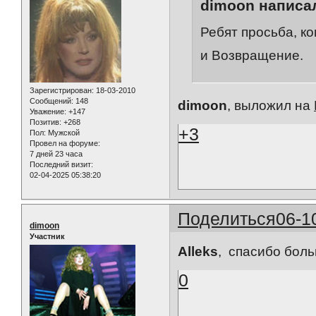
dimoon написал
Ребят просьба, к
и Возвращение.
Зарегистрирован
: 18-03-2010
Сообщений:
148
dimoon
, выложил на
Уважение:
+147
Позитив:
+268
+3
Пол:
Мужской
Провел на форуме:
7 дней 23 часа
Последний визит:
02-04-2025 05:38:20
Поделиться
06-1
dimoon
Участник
Alleks
, спасибо бол
0