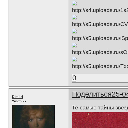
0
Поделиться
25-0
Dimitri
Участник
Те самые тайны звёз