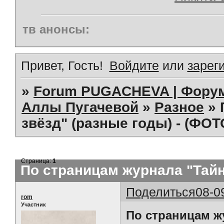
тв анонсы:
Привет, Гость!
Войдите
или
зарег
»
Forum PUGACHEVA | Форум
Аллы Пугачевой
»
Разное
»
звёзд" (разные годы) - (ФОТ
Страница:
1
По страницам журнала "Тайн
Поделиться
08-0
rom
Участник
По страницам ж