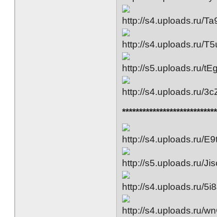
***************************