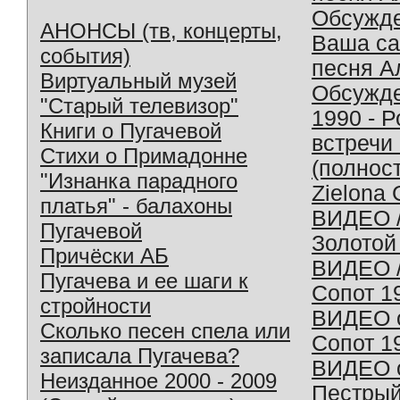
Обсужд
АНОНСЫ (тв, концерты,
Ваша с
события)
песня А
Виртуальный музей
Обсужд
"Старый телевизор"
1990 - 
Книги о Пугачевой
встречи
Стихи о Примадонне
(полнос
"Изнанка парадного
Zielona 
платья" - балахоны
ВИДЕО /
Пугачевой
Золотой
Причёски АБ
ВИДЕО /
Пугачева и ее шаги к
Сопот 1
стройности
ВИДЕО o
Сколько песен спела или
Сопот 1
записала Пугачева?
ВИДЕО o
Неизданное 2000 - 2009
Пестрый