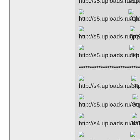
***************************