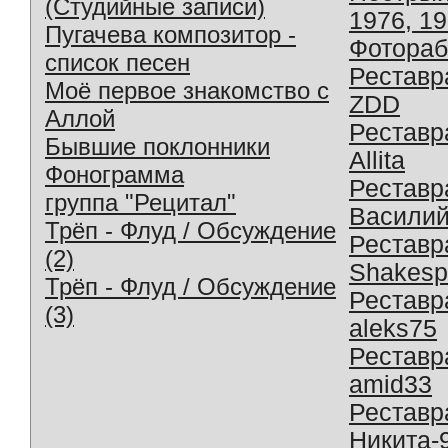
(Студийные записи)
1976, 1
Пугачева композитор -
Фотораб
список песен
Реставр
Моё первое знакомство с
ZDD
Аллой
Реставр
Бывшие поклонники
Allita
Фонограмма
Реставр
группа "Рецитал"
Василий
Трёп - Флуд / Обсуждение
Реставр
(2)
Shakesp
Трёп - Флуд / Обсуждение
Реставр
(3)
aleks75
Реставр
amid33
Реставр
Никита-