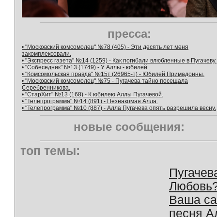
пресса:
• "Московский комсомолец" №78 (405) - Эти десять лет меня
закомплексовали.
• "Экспресс газета" №14 (1259) - Как погибали влюбленные в Пугачеву.
• "Собеседник" №13 (1749) - У Аллы - юбилей.
• "Комсомольская правда" №15т (26965-т) - Юбилей Примадонны.
• "Московский комсомолец" №75 - Пугачева тайно посещала
Серебренникова.
• "СтарХит" №13 (168) - К юбилею Аллы Пугачевой.
• "Телепрограмма" №14 (891) - Незнакомая Алла.
• "Телепрограмма" №10 (887) - Алла Пугачева опять разрешила весну.
новые сообщения:
топ темы:
Пугачев
Любовь
Ваша с
песня А