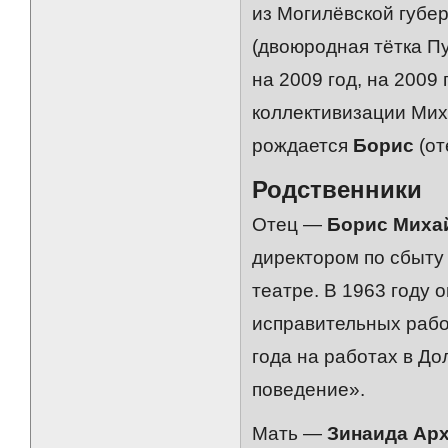
из Могилёвской губе
(двоюродная тётка П
на 2009 год, на 2009
коллективизации Миха
рождается
Борис
(от
Родственники
Отец —
Борис Миха
директором по сбыту
театре. В 1963 году 
исправительных рабо
года на работах в Д
поведение».
Мать —
Зинаида Ар