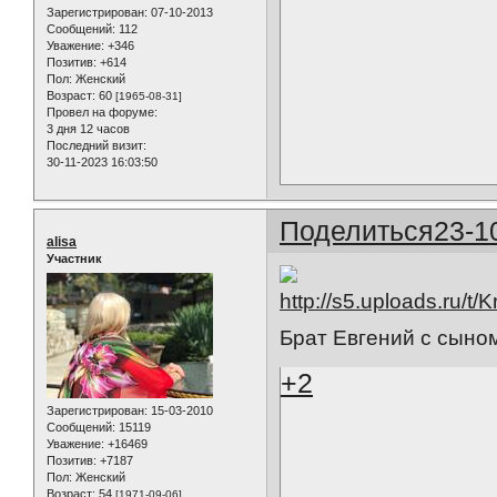
Зарегистрирован
: 07-10-2013
Сообщений:
112
Уважение:
+346
Позитив:
+614
Пол:
Женский
Возраст:
60
[1965-08-31]
Провел на форуме:
3 дня 12 часов
Последний визит:
30-11-2023 16:03:50
Поделиться
23-1
alisa
Участник
Брат Евгений с сыно
+2
Зарегистрирован
: 15-03-2010
Сообщений:
15119
Уважение:
+16469
Позитив:
+7187
Пол:
Женский
Возраст:
54
[1971-09-06]