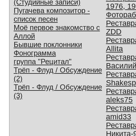
(Студийные записи)
1976, 1
Пугачева композитор -
Фотораб
список песен
Реставр
Моё первое знакомство с
ZDD
Аллой
Реставр
Бывшие поклонники
Allita
Фонограмма
Реставр
группа "Рецитал"
Василий
Трёп - Флуд / Обсуждение
Реставр
(2)
Shakesp
Трёп - Флуд / Обсуждение
Реставр
(3)
aleks75
Реставр
amid33
Реставр
Никита-