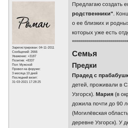
Предлагаю создать е
родственники"
. Кон
о ее близких и родны
которых уже есть отд
***************************
Зарегистрирован
: 04-11-2011
Семья
Сообщений:
2666
Уважение:
+3187
Позитив:
+8337
Предки
Пол:
Мужской
Провел на форуме:
3 месяца 10 дней
Прадед с прабабушк
Последний визит:
31-03-2021 17:28:25
детей, проживали в 
Узгорск).
Мария
(в ок
дожила почти до 90 л
(Могилёвская область
деревне Узгорск). У 