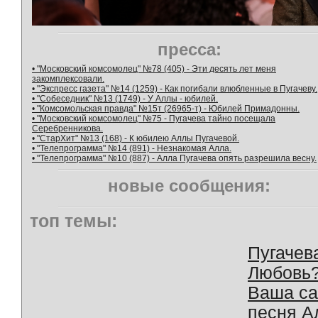
пресса:
• "Московский комсомолец" №78 (405) - Эти десять лет меня
закомплексовали.
• "Экспресс газета" №14 (1259) - Как погибали влюбленные в Пугачеву.
• "Собеседник" №13 (1749) - У Аллы - юбилей.
• "Комсомольская правда" №15т (26965-т) - Юбилей Примадонны.
• "Московский комсомолец" №75 - Пугачева тайно посещала
Серебренникова.
• "СтарХит" №13 (168) - К юбилею Аллы Пугачевой.
• "Телепрограмма" №14 (891) - Незнакомая Алла.
• "Телепрограмма" №10 (887) - Алла Пугачева опять разрешила весну.
новые сообщения:
топ темы:
Пугачев
Любовь
Ваша с
песня А