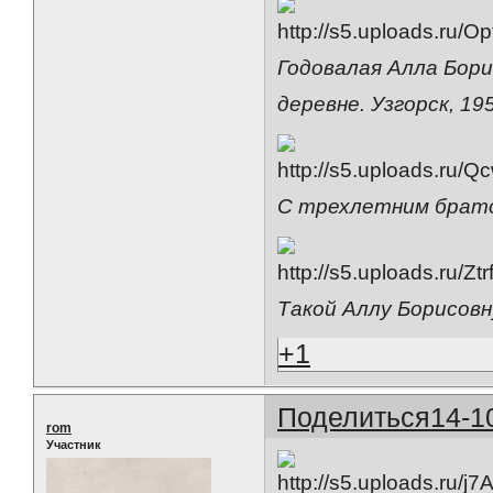
Годовалая Алла Бори
деревне. Узгорск, 19
С трехлетним брато
Такой Аллу Борисов
+1
Поделиться
14-1
rom
Участник