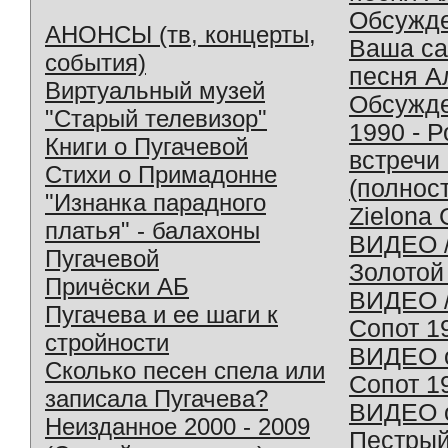
Обсужд
АНОНСЫ (тв, концерты,
Ваша с
события)
песня А
Виртуальный музей
Обсужд
"Старый телевизор"
1990 - 
Книги о Пугачевой
встречи
Стихи о Примадонне
(полнос
"Изнанка парадного
Zielona 
платья" - балахоны
ВИДЕО /
Пугачевой
Золотой
Причёски АБ
ВИДЕО /
Пугачева и ее шаги к
Сопот 1
стройности
ВИДЕО o
Сколько песен спела или
Сопот 1
записала Пугачева?
ВИДЕО o
Неизданное 2000 - 2009
Пестрый