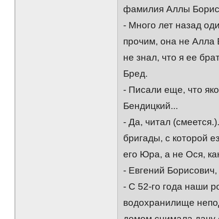
фамилия Аллы Борисо
- Много лет назад о
прочим, она не Алла
не знал, что я ее бра
Бред.
- Писали еще, что я
Бендицкий...
- Да, читал (смеется
бригады, с которой е
его Юра, а не Ося, к
- Евгений Борисович,
- С 52-го года наши 
водохранилище непод
домом снимала дачу 