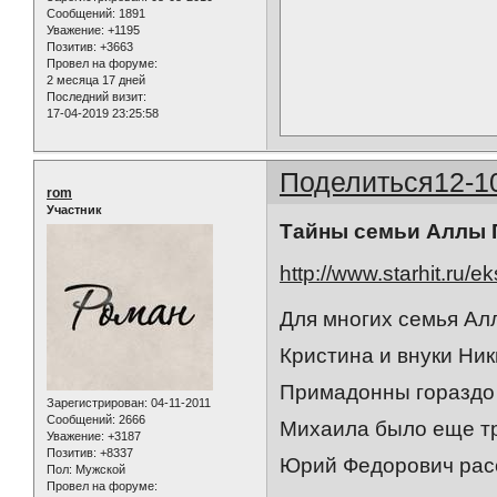
Сообщений:
1891
Уважение:
+1195
Позитив:
+3663
Провел на форуме:
2 месяца 17 дней
Последний визит:
17-04-2019 23:25:58
Поделиться
12-1
rom
Участник
Тайны семьи Аллы 
http://www.starhit.ru/e
Для многих семья Ал
Кристина и внуки Ник
Примадонны гораздо 
Зарегистрирован
: 04-11-2011
Сообщений:
2666
Михаила было еще тр
Уважение:
+3187
Позитив:
+8337
Юрий Федорович расс
Пол:
Мужской
Провел на форуме: