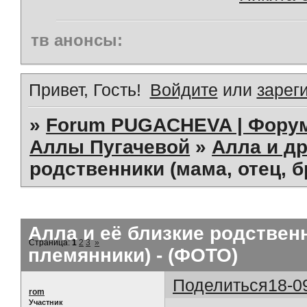
тв анонсы:
Привет, Гость!
Войдите
или
зарег
»
Forum PUGACHEVA | Форум
Аллы Пугачевой
»
Алла и др
родственники (мама, отец, б
Алла и её близкие родственн
Страница:
1
2
3
»
племянники) - (ФОТО)
Поделиться
18-0
rom
Участник