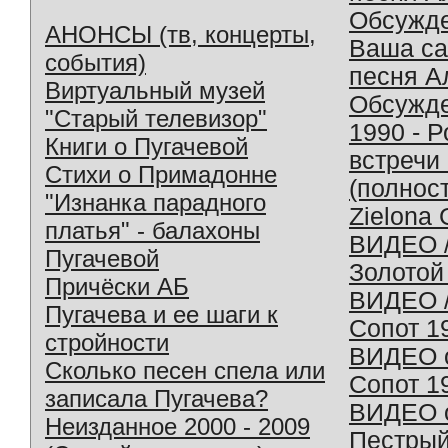
Обсужд
АНОНСЫ (тв, концерты,
Ваша с
события)
песня А
Виртуальный музей
Обсужд
"Старый телевизор"
1990 - 
Книги о Пугачевой
встречи
Стихи о Примадонне
(полнос
"Изнанка парадного
Zielona 
платья" - балахоны
ВИДЕО /
Пугачевой
Золотой
Причёски АБ
ВИДЕО /
Пугачева и ее шаги к
Сопот 1
стройности
ВИДЕО o
Сколько песен спела или
Сопот 1
записала Пугачева?
ВИДЕО o
Неизданное 2000 - 2009
Пестрый