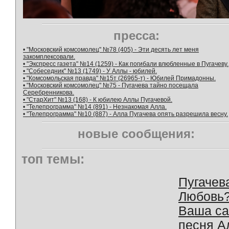
пресса:
• "Московский комсомолец" №78 (405) - Эти десять лет меня
закомплексовали.
• "Экспресс газета" №14 (1259) - Как погибали влюбленные в Пугачеву.
• "Собеседник" №13 (1749) - У Аллы - юбилей.
• "Комсомольская правда" №15т (26965-т) - Юбилей Примадонны.
• "Московский комсомолец" №75 - Пугачева тайно посещала
Серебренникова.
• "СтарХит" №13 (168) - К юбилею Аллы Пугачевой.
• "Телепрограмма" №14 (891) - Незнакомая Алла.
• "Телепрограмма" №10 (887) - Алла Пугачева опять разрешила весну.
новые сообщения:
топ темы:
Пугачев
Любовь
Ваша с
песня А