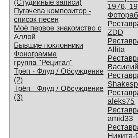
(Студийные записи)
1976, 1
Пугачева композитор -
Фотораб
список песен
Реставр
Моё первое знакомство с
ZDD
Аллой
Реставр
Бывшие поклонники
Allita
Фонограмма
Реставр
группа "Рецитал"
Василий
Трёп - Флуд / Обсуждение
Реставр
(2)
Shakesp
Трёп - Флуд / Обсуждение
Реставр
(3)
aleks75
Реставр
amid33
Реставр
Никита-