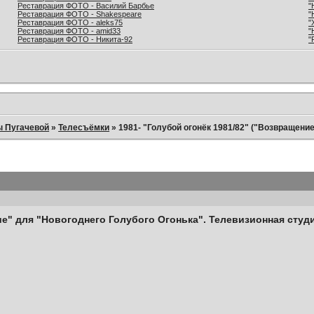
Реставрация ФОТО - Василий Барбье
"
Реставрация ФОТО - Shakespeare
"
Реставрация ФОТО - aleks75
"
Реставрация ФОТО - amid33
"
Реставрация ФОТО - Никита-92
"
ы Пугачевой
»
Телесъёмки
»
1981- "Голубой огонёк 1981/82" ("Возвращение
" для "Новогоднего Голубого Огонька". Телевизионная студи