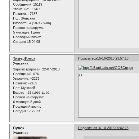
Сообщений:
15119
Уважение:
+16469
Позитив:
+7187
Пол:
Женский
Возраст:
54
[1971-09-06]
Провел на форуме:
5 месяцев 1 день
Последний визит:
Сегодня 15:04:08
ТимурТомск
Поделиться
15-10-2013 23:57:13
Участник
Зарегистрирован
: 22-07-2013
Сообщений:
676
+1
Уважение:
+2272
Позитив:
+2169
Пол:
Мужской
Возраст:
29
[1996-11-09]
Провел на форуме:
6 месяцев 5 дней
Последний визит:
Сегодня 17:22:33
Пучок
Поделиться
16-10-2013 00:02:23
Участник