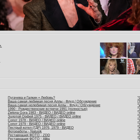
и.
.
Пугачева и Галкин = Любовь?
"
Ваша самая любимая песня Аллы - Флуд / Обсуждение
П
Ваша самая нелюбимая песня Аллы - Флуд / Обсуждение
"
1990 - Рождественские встречи 1991 (полностью)
"
Zielona Gora 1983 - ВИДЕО / ВИДЕО online
"
Золотой Орфей 1975 - ВИДЕО / ВИДЕО online
"
Сопот 1978 - ВИДЕО / ВИДЕО online
"
Сопот 1979 - ВИДЕО / ВИДЕО online
"
Пестрый котел (ГДР) 1976, 1979 - ВИДЕО
"
Фотоработы - Natusik
"
Реставрация ФОТО - ZDD
"
Реставрация ФОТО - Allita
"