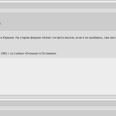
0
а в Юрмале. На старом форуме «Алла» эти фото висели, если я не ошибаюсь, там они
 1981 г. со съёмок «Огонька» в Останкино.