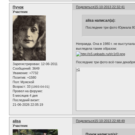
Пучок
Поделиться
15-10-2013 22:32:41
Участник
alisa написал(а):
Последние три фото Юрмала 8
Неправда. Она в 1980 г. не выступал
выглядела таким образом:
Последние три фото всё-таки декабря
Зарегистрирован
: 12-06-2011
Сообщений:
3649
+1
Уважение:
+7732
Позитив:
+1580
Пол:
Мужской
Возраст:
33
[1993-04-01]
Провел на форуме:
5 месяцев 4 дня
Последний визит:
21-06-2026 22:05:19
alisa
Поделиться
15-10-2013 22:48:49
Участник
Пучок написал(а):