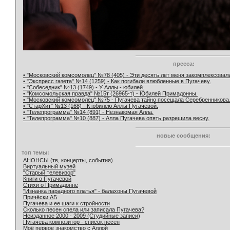
пресса:
• "Московский комсомолец" №78 (405) - Эти десять лет меня закомплексовал
• "Экспресс газета" №14 (1259) - Как погибали влюбленные в Пугачеву.
• "Собеседник" №13 (1749) - У Аллы - юбилей.
• "Комсомольская правда" №15т (26965-т) - Юбилей Примадонны.
• "Московский комсомолец" №75 - Пугачева тайно посещала Серебренникова
• "СтарХит" №13 (168) - К юбилею Аллы Пугачевой.
• "Телепрограмма" №14 (891) - Незнакомая Алла.
• "Телепрограмма" №10 (887) - Алла Пугачева опять разрешила весну.
новые сообщения:
топ темы:
АНОНСЫ (тв, концерты, события)
Виртуальный музей
"Старый телевизор"
Книги о Пугачевой
Стихи о Примадонне
"Изнанка парадного платья" - балахоны Пугачевой
Причёски АБ
Пугачева и ее шаги к стройности
Сколько песен спела или записала Пугачева?
Неизданное 2000 - 2009 (Студийные записи)
Пугачева композитор - список песен
Моё первое знакомство с Аллой