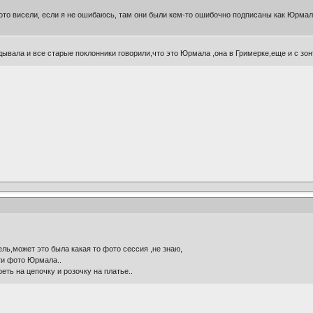
то висели, если я не ошибаюсь, там они были кем-то ошибочно подписаны как Юрмал
вала и все старые поклонники говорили,что это Юрмала ,она в Гримерке,еще и с зон
ль,может это была какая то фото сессия ,не знаю,
ти фото Юрмала..
ть на цепочку и розочку на платье..