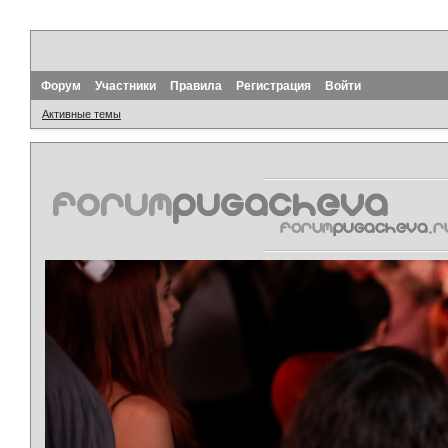
Форум
Участники
Правила
Регистрация
Войти
Активные темы