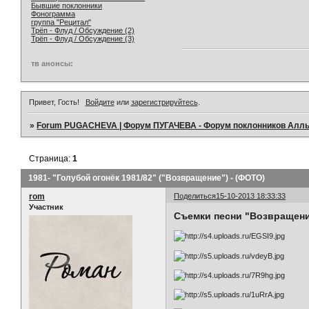
Бывшие поклонники
Фонограмма
группа "Рецитал"
Трёп - Флуд / Обсуждение (2)
Трёп - Флуд / Обсуждение (3)
тв анонсы:
Привет, Гость!
Войдите
или
зарегистрируйтесь
.
»
Forum PUGACHEVA | Форум ПУГАЧЕВА - Форум поклонников Алл
Страница:
1
1981- "Голубой огонёк 1981/82" ("Возвращение") - (ФОТО)
rom
Поделиться
15-10-2013 18:33:33
Участник
Съемки песни "Возвращение