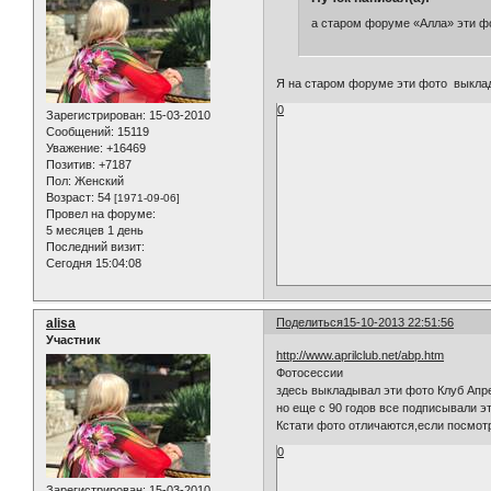
а старом форуме «Алла» эти фо
Я на старом форуме эти фото выклады
0
Зарегистрирован
: 15-03-2010
Сообщений:
15119
Уважение:
+16469
Позитив:
+7187
Пол:
Женский
Возраст:
54
[1971-09-06]
Провел на форуме:
5 месяцев 1 день
Последний визит:
Сегодня 15:04:08
alisa
Поделиться
15-10-2013 22:51:56
Участник
http://www.aprilclub.net/abp.htm
Фотосессии
здесь выкладывал эти фото Клуб Апре
но еще с 90 годов все подписывали э
Кстати фото отличаются,если посмотре
0
Зарегистрирован
: 15-03-2010