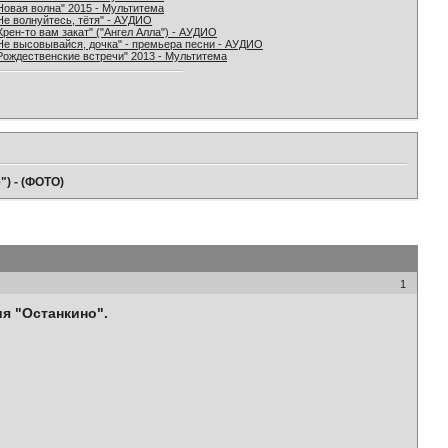
Новая волна" 2015 - Мультитема
Не волнуйтесь, тётя" - АУДИО
Хрен-то вам закат" ("Ангел Алла") - АУДИО
Не высовывайся, дочка" - премьера песни - АУДИО
Рождественские встречи" 2013 - Мультитема
") - (ФОТО)
1
я "Останкино".