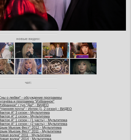
новые видео:
чат:
Сны о любви" - обсуждение программы
угачёва и программа "Избранное"
Избранное" / тур "Да!" - ВИДЕО
Утренняя почта" - Интер (1, 2 сезон) - ВИДЕО
Фактор А" 3 сезон - Мультитема
Фактор А" 2 сезон - Мультитема
Фактор А" 1 сезон - (1 часть) - Мультитема
Фактор А" 1 сезон - (2 часть) - Мультитема
Крым Мьюзик Фест" 2012 - Мультитема
Крым Мьюзик Фест" 2011 - Мультитема
Новая волна" 2011 - Мультитема
Новая волна" 2014 - Мультитема