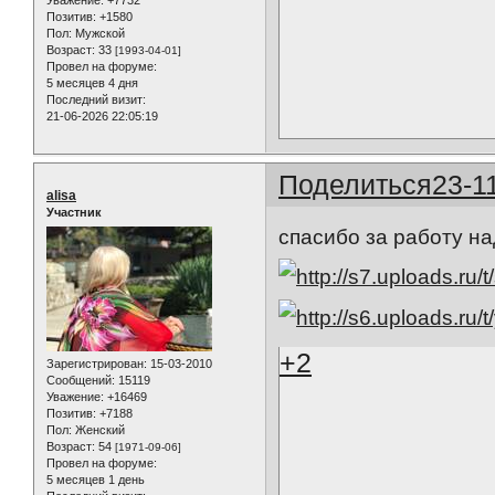
Уважение:
+7732
Позитив:
+1580
Пол:
Мужской
Возраст:
33
[1993-04-01]
Провел на форуме:
5 месяцев 4 дня
Последний визит:
21-06-2026 22:05:19
Поделиться
23-1
alisa
Участник
спасибо за работу н
+2
Зарегистрирован
: 15-03-2010
Сообщений:
15119
Уважение:
+16469
Позитив:
+7188
Пол:
Женский
Возраст:
54
[1971-09-06]
Провел на форуме:
5 месяцев 1 день