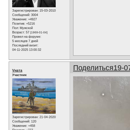
Зарегистрирован
: 15-03-2010
Сообщений:
3004
Уважение:
+4927
Позитив:
+5216
Пол:
Мужской
Возраст:
57
[1969-01-04]
Провел на форуме:
5 месяцев 7 дней
Последний визит:
04-11-2025 13:00:32
Поделиться
19-0
Vната
Участник
Зарегистрирован
: 21-04-2020
Сообщений:
120
Уважение:
+458