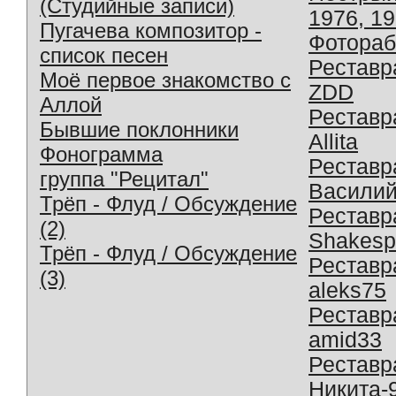
(Студийные записи)
1976, 1
Пугачева композитор -
Фотораб
список песен
Реставр
Моё первое знакомство с
ZDD
Аллой
Реставр
Бывшие поклонники
Allita
Фонограмма
Реставр
группа "Рецитал"
Василий
Трёп - Флуд / Обсуждение
Реставр
(2)
Shakesp
Трёп - Флуд / Обсуждение
Реставр
(3)
aleks75
Реставр
amid33
Реставр
Никита-