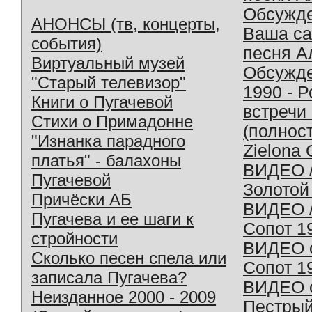
Обсужд
АНОНСЫ (тв, концерты,
Ваша с
события)
песня А
Виртуальный музей
Обсужд
"Старый телевизор"
1990 - 
Книги о Пугачевой
встречи
Стихи о Примадонне
(полнос
"Изнанка парадного
Zielona 
платья" - балахоны
ВИДЕО /
Пугачевой
Золотой
Причёски АБ
ВИДЕО /
Пугачева и ее шаги к
Сопот 1
стройности
ВИДЕО o
Сколько песен спела или
Сопот 1
записала Пугачева?
ВИДЕО o
Неизданное 2000 - 2009
Пестрый