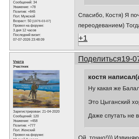
Сообщений:
34
Уважение:
+78
Позитив:
+845
Спасибо, Костя) Я по
Пол:
Мужской
Возраст:
50
[1976-03-07]
переодеванием) Тогда
Провел на форуме:
3 дня 12 часов
Последний визит:
+1
07-07-2026 23:48:09
Поделиться
19-0
Vната
Участник
костя написал(а
Ну какая же Балал
Это Цыганский хор
Зарегистрирован
: 21-04-2020
Даже спутать не в
Сообщений:
120
Уважение:
+458
Позитив:
+777
Пол:
Женский
Провел на форуме:
Ой, точно!))) Извиняю