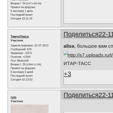
Возраст:
54
[1971-09-06]
Провел на форуме:
5 месяцев 1 день
Последний визит:
Сегодня 15:11:24
Поделиться
22-1
ТимурТомск
Участник
alisa
, большое вам сп
Зарегистрирован
: 22-07-2013
Сообщений:
676
Уважение:
+2272
Позитив:
+2169
Пол:
Мужской
ИТАР-ТАСС
Возраст:
29
[1996-11-09]
Провел на форуме:
+3
6 месяцев 5 дней
Последний визит:
Сегодня 02:13:52
Поделиться
22-1
rom
Участник