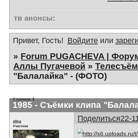
тв анонсы:
Привет, Гость!
Войдите
или
зарег
»
Forum PUGACHEVA | Форум
Аллы Пугачевой
»
Телесъём
"Балалайка" - (ФОТО)
Страница:
1
1985 - Съёмки клипа "Балала
Поделиться
22-1
alisa
Участник