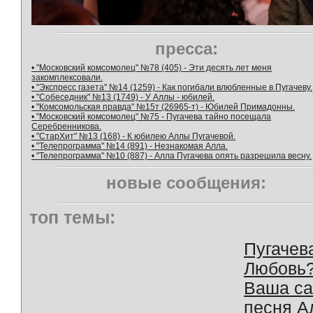
пресса:
• "Московский комсомолец" №78 (405) - Эти десять лет меня
закомплексовали.
• "Экспресс газета" №14 (1259) - Как погибали влюбленные в Пугачеву.
• "Собеседник" №13 (1749) - У Аллы - юбилей.
• "Комсомольская правда" №15т (26965-т) - Юбилей Примадонны.
• "Московский комсомолец" №75 - Пугачева тайно посещала
Серебренникова.
• "СтарХит" №13 (168) - К юбилею Аллы Пугачевой.
• "Телепрограмма" №14 (891) - Незнакомая Алла.
• "Телепрограмма" №10 (887) - Алла Пугачева опять разрешила весну.
новые сообщения:
топ темы:
Пугачев
Любовь
Ваша с
песня А