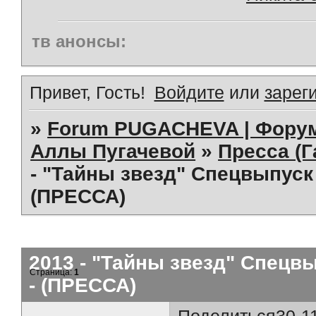
тв анонсы:
Привет, Гость!
Войдите
или
зарег
»
Forum PUGACHEVA | Форум
Аллы Пугачевой
»
Пресса (Г
- "Тайны звезд" Спецвыпуск
(ПРЕССА)
2013 - "Тайны звезд" Спецв
Страница:
1
- (ПРЕССА)
Поделиться
30-1