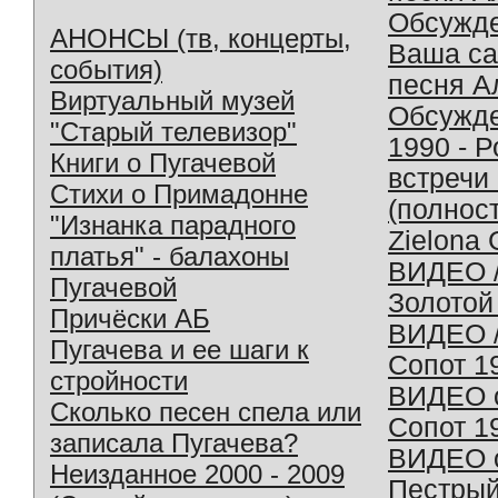
Обсужд
АНОНСЫ (тв, концерты,
Ваша с
события)
песня А
Виртуальный музей
Обсужд
"Старый телевизор"
1990 - 
Книги о Пугачевой
встречи
Стихи о Примадонне
(полнос
"Изнанка парадного
Zielona 
платья" - балахоны
ВИДЕО /
Пугачевой
Золотой
Причёски АБ
ВИДЕО /
Пугачева и ее шаги к
Сопот 1
стройности
ВИДЕО o
Сколько песен спела или
Сопот 1
записала Пугачева?
ВИДЕО o
Неизданное 2000 - 2009
Пестрый