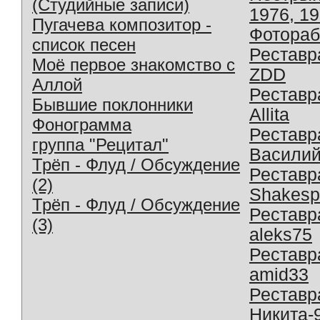
(Студийные записи)
1976, 1
Пугачева композитор -
Фотораб
список песен
Реставр
Моё первое знакомство с
ZDD
Аллой
Реставр
Бывшие поклонники
Allita
Фонограмма
Реставр
группа "Рецитал"
Василий
Трёп - Флуд / Обсуждение
Реставр
(2)
Shakesp
Трёп - Флуд / Обсуждение
Реставр
(3)
aleks75
Реставр
amid33
Реставр
Никита-