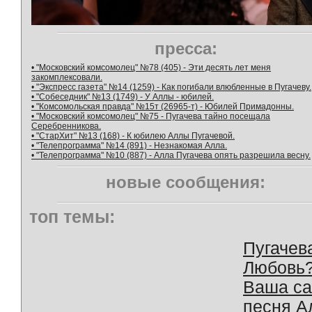
пресса:
• "Московский комсомолец" №78 (405) - Эти десять лет меня
закомплексовали.
• "Экспресс газета" №14 (1259) - Как погибали влюбленные в Пугачеву.
• "Собеседник" №13 (1749) - У Аллы - юбилей.
• "Комсомольская правда" №15т (26965-т) - Юбилей Примадонны.
• "Московский комсомолец" №75 - Пугачева тайно посещала
Серебренникова.
• "СтарХит" №13 (168) - К юбилею Аллы Пугачевой.
• "Телепрограмма" №14 (891) - Незнакомая Алла.
• "Телепрограмма" №10 (887) - Алла Пугачева опять разрешила весну.
новые сообщения:
топ темы:
Пугачев
Любовь
Ваша с
песня А