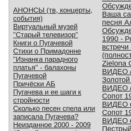
Обсужд
АНОНСЫ (тв, концерты,
Ваша с
события)
песня А
Виртуальный музей
Обсужд
"Старый телевизор"
1990 - 
Книги о Пугачевой
встречи
Стихи о Примадонне
(полнос
"Изнанка парадного
Zielona 
платья" - балахоны
ВИДЕО /
Пугачевой
Золотой
Причёски АБ
ВИДЕО /
Пугачева и ее шаги к
Сопот 1
стройности
ВИДЕО o
Сколько песен спела или
Сопот 1
записала Пугачева?
ВИДЕО o
Неизданное 2000 - 2009
Пестрый