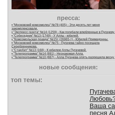
пресса:
• "Московский комсомолец" №78 (405) - Эти десять лет меня
закомплексовали.
• "Экспресс газета" №14 (1259) - Как погибали влюбленные в Пугачеву.
• "Собеседник" №13 (1749) - У Аллы - юбилей.
• "Комсомольская правда" №15т (26965-т) - Юбилей Примадонны.
• "Московский комсомолец" №75 - Пугачева тайно посещала
Серебренникова.
• "СтарХит" №13 (168) - К юбилею Аллы Пугачевой.
• "Телепрограмма" №14 (891) - Незнакомая Алла.
• "Телепрограмма" №10 (887) - Алла Пугачева опять разрешила весну.
новые сообщения:
топ темы:
Пугачев
Любовь
Ваша с
песня А