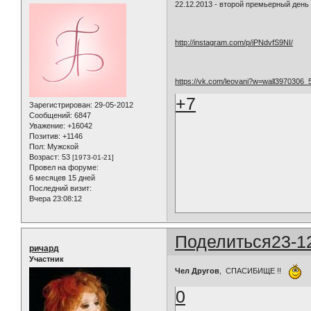
22.12.2013 - второй премьерный день
http://instagram.com/p/iPNdvfS9NI/
https://vk.com/leovani?w=wall3970306_
+7
Зарегистрирован
: 29-05-2012
Сообщений:
6847
Уважение:
+16042
Позитив:
+1146
Пол:
Мужской
Возраст:
53
[1973-01-21]
Провел на форуме:
6 месяцев 15 дней
Последний визит:
Вчера 23:08:12
Поделиться
23-1
ричард
Участник
Чел Другов
, СПАСИБИЩЕ !!
0