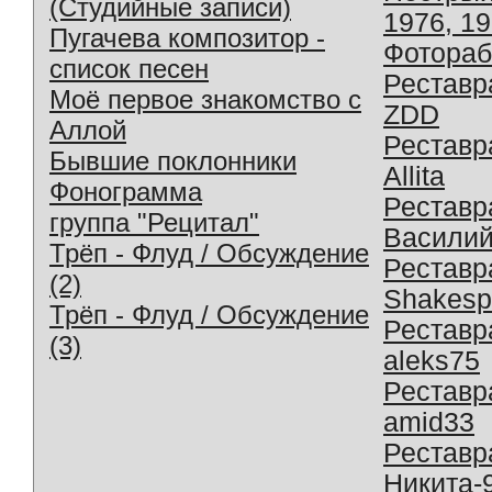
(Студийные записи)
1976, 1
Пугачева композитор -
Фотораб
список песен
Реставр
Моё первое знакомство с
ZDD
Аллой
Реставр
Бывшие поклонники
Allita
Фонограмма
Реставр
группа "Рецитал"
Василий
Трёп - Флуд / Обсуждение
Реставр
(2)
Shakesp
Трёп - Флуд / Обсуждение
Реставр
(3)
aleks75
Реставр
amid33
Реставр
Никита-