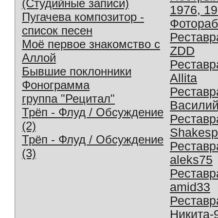
(Студийные записи)
1976, 1
Пугачева композитор -
Фотораб
список песен
Реставр
Моё первое знакомство с
ZDD
Аллой
Реставр
Бывшие поклонники
Allita
Фонограмма
Реставр
группа "Рецитал"
Василий
Трёп - Флуд / Обсуждение
Реставр
(2)
Shakesp
Трёп - Флуд / Обсуждение
Реставр
(3)
aleks75
Реставр
amid33
Реставр
Никита-