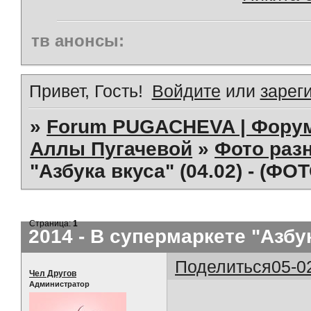
тв анонсы:
Привет, Гость!
Войдите
или
зарег
»
Forum PUGACHEVA | Форум
Аллы Пугачевой
»
Фото раз
"Азбука вкуса" (04.02) - (ФО
Страница:
1
2014 - В супермаркете "Азбук
Поделиться
05-0
Чел Другов
Администратор