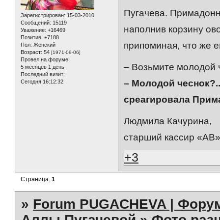
Пугачева. Примадонн
Зарегистрирован
: 15-03-2010
Сообщений:
15119
наполнив корзину ов
Уважение:
+16469
Позитив:
+7188
припоминая, что же 
Пол:
Женский
Возраст:
54
[1971-09-06]
Провел на форуме:
– Возьмите молодой 
5 месяцев 1 день
Последний визит:
– Молодой чеснок?..
Сегодня 16:12:32
среагировала Прим
Людмила Качурина,
старший кассир «АВ»
+3
Страница:
1
»
Forum PUGACHEVA | Форум
Аллы Пугачевой
»
Фото раз