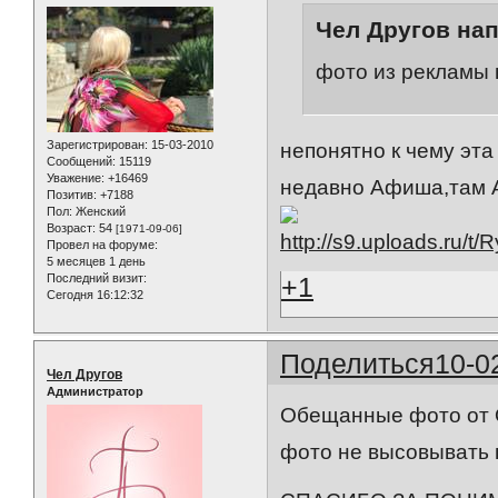
Чел Другов нап
фото из рекламы 
Зарегистрирован
: 15-03-2010
непонятно к чему эт
Сообщений:
15119
Уважение:
+16469
недавно Афиша,там 
Позитив:
+7188
Пол:
Женский
Возраст:
54
[1971-09-06]
Провел на форуме:
5 месяцев 1 день
Последний визит:
+1
Сегодня 16:12:32
Поделиться
10-0
Чел Другов
Администратор
Обещанные фото от 
фото не высовывать г