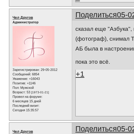
Поделиться
05-0
Чел Другов
Администратор
сказал еще "Азбука",
(фотограф), снимал Та
АБ была в настроении
пока это всё.
Зарегистрирован
: 29-05-2012
+1
Сообщений:
6854
Уважение:
+16043
Позитив:
+1146
Пол:
Мужской
Возраст:
53
[1973-01-21]
Провел на форуме:
6 месяцев 15 дней
Последний визит:
Сегодня 15:35:57
Поделиться
05-0
Чел Другов