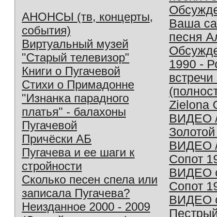
Обсужд
АНОНСЫ (тв, концерты,
Ваша с
события)
песня А
Виртуальный музей
Обсужд
"Старый телевизор"
1990 - 
Книги о Пугачевой
встречи
Стихи о Примадонне
(полнос
"Изнанка парадного
Zielona 
платья" - балахоны
ВИДЕО /
Пугачевой
Золотой
Причёски АБ
ВИДЕО /
Пугачева и ее шаги к
Сопот 1
стройности
ВИДЕО o
Сколько песен спела или
Сопот 1
записала Пугачева?
ВИДЕО o
Неизданное 2000 - 2009
Пестрый