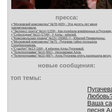
пресса:
• "Московский комсомолец" №78 (405) - Эти десять лет меня
закомплексовали.
• "Экспресс газета" №14 (1259) - Как погибали влюбленные в Пугачеву.
• "Собеседник" №13 (1749) - У Аллы - юбилей.
• "Комсомольская правда" №15т (26965-т) - Юбилей Примадонны.
• "Московский комсомолец" №75 - Пугачева тайно посещала
Серебренникова.
• "СтарХит" №13 (168) - К юбилею Аллы Пугачевой.
• "Телепрограмма" №14 (891) - Незнакомая Алла.
• "Телепрограмма" №10 (887) - Алла Пугачева опять разрешила весну.
новые сообщения:
топ темы:
Пугачев
Любовь
Ваша с
песня А