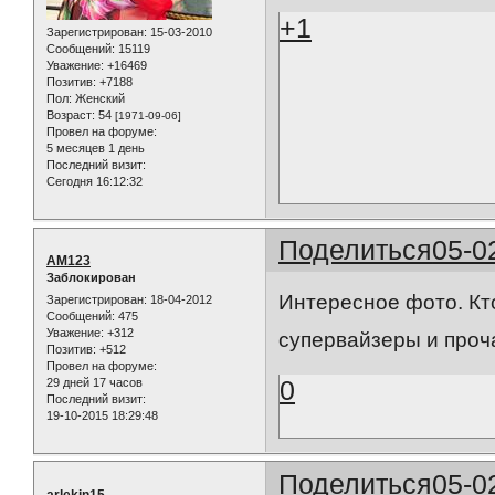
+1
Зарегистрирован
: 15-03-2010
Сообщений:
15119
Уважение:
+16469
Позитив:
+7188
Пол:
Женский
Возраст:
54
[1971-09-06]
Провел на форуме:
5 месяцев 1 день
Последний визит:
Сегодня 16:12:32
Поделиться
05-0
AM123
Заблокирован
Интересное фото. Кто
Зарегистрирован
: 18-04-2012
Сообщений:
475
Уважение:
+312
супервайзеры и проч
Позитив:
+512
Провел на форуме:
0
29 дней 17 часов
Последний визит:
19-10-2015 18:29:48
Поделиться
05-0
arlekin15