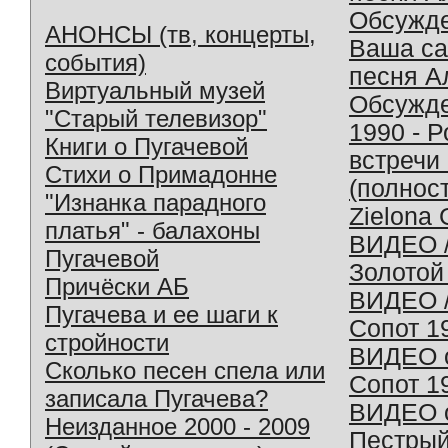
Обсужд
АНОНСЫ (тв, концерты,
Ваша с
события)
песня А
Виртуальный музей
Обсужд
"Старый телевизор"
1990 - 
Книги о Пугачевой
встречи
Стихи о Примадонне
(полнос
"Изнанка парадного
Zielona 
платья" - балахоны
ВИДЕО /
Пугачевой
Золотой
Причёски АБ
ВИДЕО /
Пугачева и ее шаги к
Сопот 1
стройности
ВИДЕО o
Сколько песен спела или
Сопот 1
записала Пугачева?
ВИДЕО o
Неизданное 2000 - 2009
Пестрый