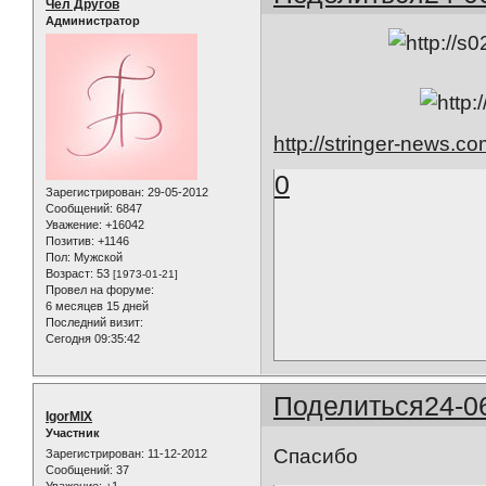
Чел Другов
Администратор
http://stringer-news.
0
Зарегистрирован
: 29-05-2012
Сообщений:
6847
Уважение:
+16042
Позитив:
+1146
Пол:
Мужской
Возраст:
53
[1973-01-21]
Провел на форуме:
6 месяцев 15 дней
Последний визит:
Сегодня 09:35:42
Поделиться
24-0
IgorMIX
Участник
Спасибо
Зарегистрирован
: 11-12-2012
Сообщений:
37