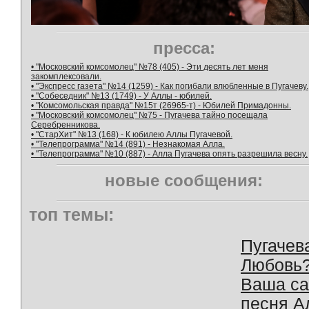
пресса:
• "Московский комсомолец" №78 (405) - Эти десять лет меня
закомплексовали.
• "Экспресс газета" №14 (1259) - Как погибали влюбленные в Пугачеву.
• "Собеседник" №13 (1749) - У Аллы - юбилей.
• "Комсомольская правда" №15т (26965-т) - Юбилей Примадонны.
• "Московский комсомолец" №75 - Пугачева тайно посещала
Серебренникова.
• "СтарХит" №13 (168) - К юбилею Аллы Пугачевой.
• "Телепрограмма" №14 (891) - Незнакомая Алла.
• "Телепрограмма" №10 (887) - Алла Пугачева опять разрешила весну.
новые сообщения:
топ темы:
Пугачев
Любовь
Ваша с
песня А