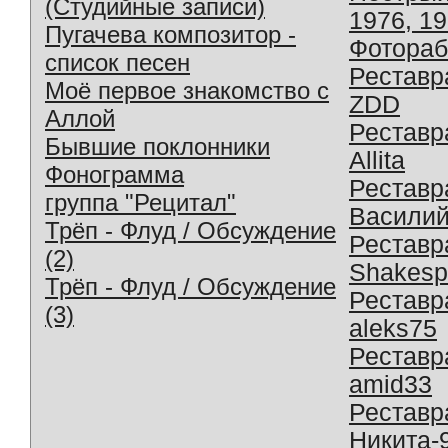
(Студийные записи)
1976, 1
Пугачева композитор -
Фотораб
список песен
Реставр
Моё первое знакомство с
ZDD
Аллой
Реставр
Бывшие поклонники
Allita
Фонограмма
Реставр
группа "Рецитал"
Василий
Трёп - Флуд / Обсуждение
Реставр
(2)
Shakesp
Трёп - Флуд / Обсуждение
Реставр
(3)
aleks75
Реставр
amid33
Реставр
Никита-