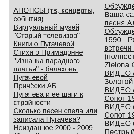
Обсужд
АНОНСЫ (тв, концерты,
Ваша с
события)
песня А
Виртуальный музей
Обсужд
"Старый телевизор"
1990 - 
Книги о Пугачевой
встречи
Стихи о Примадонне
(полнос
"Изнанка парадного
Zielona 
платья" - балахоны
ВИДЕО /
Пугачевой
Золотой
Причёски АБ
ВИДЕО /
Пугачева и ее шаги к
Сопот 1
стройности
ВИДЕО o
Сколько песен спела или
Сопот 1
записала Пугачева?
ВИДЕО o
Неизданное 2000 - 2009
Пестрый