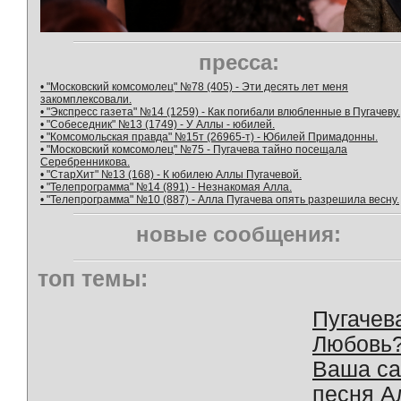
пресса:
• "Московский комсомолец" №78 (405) - Эти десять лет меня
закомплексовали.
• "Экспресс газета" №14 (1259) - Как погибали влюбленные в Пугачеву.
• "Собеседник" №13 (1749) - У Аллы - юбилей.
• "Комсомольская правда" №15т (26965-т) - Юбилей Примадонны.
• "Московский комсомолец" №75 - Пугачева тайно посещала
Серебренникова.
• "СтарХит" №13 (168) - К юбилею Аллы Пугачевой.
• "Телепрограмма" №14 (891) - Незнакомая Алла.
• "Телепрограмма" №10 (887) - Алла Пугачева опять разрешила весну.
новые сообщения:
топ темы:
Пугачев
Любовь
Ваша с
песня А