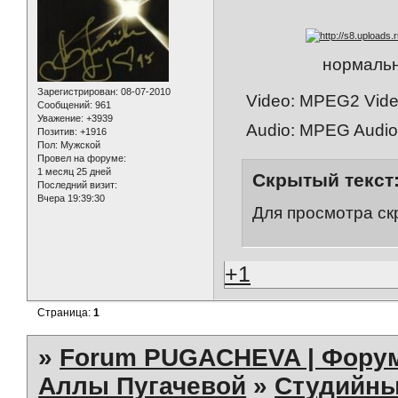
нормальн
Зарегистрирован
: 08-07-2010
Video: MPEG2 Video 
Сообщений:
961
Уважение:
+3939
Audio: MPEG Audio 
Позитив:
+1916
Пол:
Мужской
Провел на форуме:
1 месяц 25 дней
Скрытый текст
Последний визит:
Вчера 19:39:30
Для просмотра ск
+1
Страница:
1
»
Forum PUGACHEVA | Форум
Аллы Пугачевой
»
Студийны