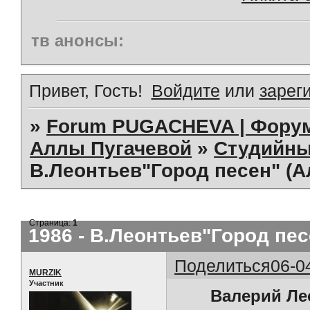
тв анонсы:
Привет, Гость!
Войдите
или
зарег
»
Forum PUGACHEVA | Форум
Аллы Пугачевой
»
Студийны
В.Леонтьев"Город песен" (Ал
Страница:
1
1986 - В.Леонтьев"Город пес
Поделиться
06-0
MURZIK
Участник
Валерий Лео