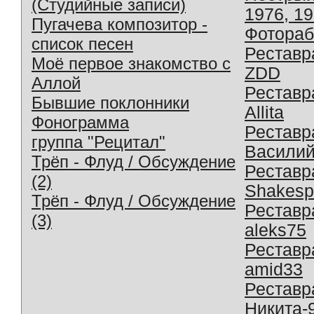
(Студийные записи)
1976, 1
Пугачева композитор -
Фотораб
список песен
Реставр
Моё первое знакомство с
ZDD
Аллой
Реставр
Бывшие поклонники
Allita
Фонограмма
Реставр
группа "Рецитал"
Василий
Трёп - Флуд / Обсуждение
Реставр
(2)
Shakesp
Трёп - Флуд / Обсуждение
Реставр
(3)
aleks75
Реставр
amid33
Реставр
Никита-