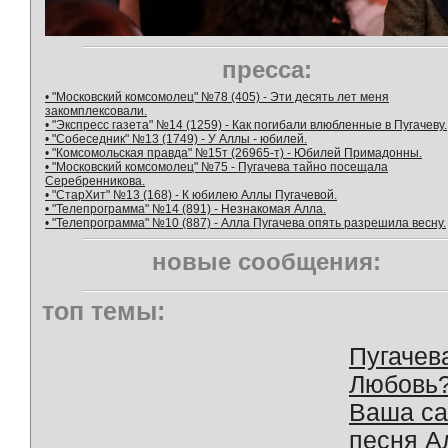
пресса:
• "Московский комсомолец" №78 (405) - Эти десять лет меня
закомплексовали.
• "Экспресс газета" №14 (1259) - Как погибали влюбленные в Пугачеву.
• "Собеседник" №13 (1749) - У Аллы - юбилей.
• "Комсомольская правда" №15т (26965-т) - Юбилей Примадонны.
• "Московский комсомолец" №75 - Пугачева тайно посещала
Серебренникова.
• "СтарХит" №13 (168) - К юбилею Аллы Пугачевой.
• "Телепрограмма" №14 (891) - Незнакомая Алла.
• "Телепрограмма" №10 (887) - Алла Пугачева опять разрешила весну.
новые сообщения:
топ темы:
Пугачев
Любовь
Ваша с
песня А