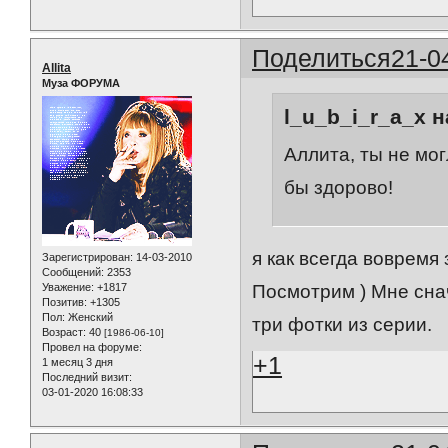
Поделиться
21-0
Allita
Муза ФОРУМА
l_u_b_i_r_a_x н
Аллита, ты не мо
бы здорово!
я как всегда воврем
Зарегистрирован
: 14-03-2010
Сообщений:
2353
Уважение:
+1817
Посмотрим ) Мне сна
Позитив:
+1305
Пол:
Женский
три фотки из серии.
Возраст:
40
[1986-06-10]
Провел на форуме:
+1
1 месяц 3 дня
Последний визит:
03-01-2020 16:08:33