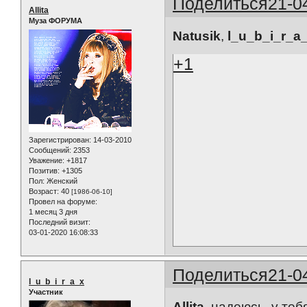
Поделиться
21-0
Allita
Муза ФОРУМА
Natusik
,
l_u_b_i_r_a
+1
Зарегистрирован
: 14-03-2010
Сообщений:
2353
Уважение:
+1817
Позитив:
+1305
Пол:
Женский
Возраст:
40
[1986-06-10]
Провел на форуме:
1 месяц 3 дня
Последний визит:
03-01-2020 16:08:33
Поделиться
21-0
l_u_b_i_r_a_x
Участник
Allita
, надеюсь, у теб