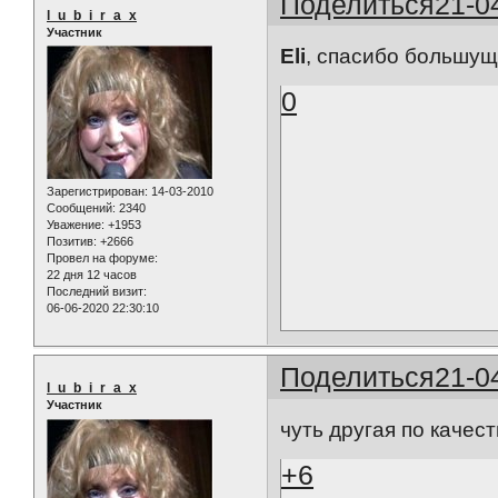
Поделиться
21-0
l_u_b_i_r_a_x
Участник
Eli
, спасибо большу
0
Зарегистрирован
: 14-03-2010
Сообщений:
2340
Уважение:
+1953
Позитив:
+2666
Провел на форуме:
22 дня 12 часов
Последний визит:
06-06-2020 22:30:10
Поделиться
21-0
l_u_b_i_r_a_x
Участник
чуть другая по качест
+6