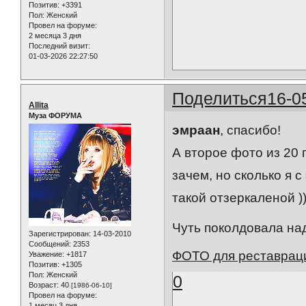
Позитив:
+3391
Пол:
Женский
Провел на форуме:
2 месяца 3 дня
Последний визит:
01-03-2026 22:27:50
Поделиться
16-0
Allita
Муза ФОРУМА
эмраан
, спасибо!
А второе фото из 20 
зачем, но сколько я 
такой отзеркаленой ))
Чуть поколдовала на
Зарегистрирован
: 14-03-2010
Сообщений:
2353
ФОТО для реставрац
Уважение:
+1817
Позитив:
+1305
Пол:
Женский
0
Возраст:
40
[1986-06-10]
Провел на форуме:
1 месяц 3 дня