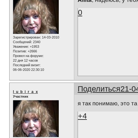
0
Зарегистрирован
: 14-03-2010
Сообщений:
2340
Уважение:
+1953
Позитив:
+2666
Провел на форуме:
22 дня 12 часов
Последний визит:
06-06-2020 22:30:10
Поделиться
21-0
l_u_b_i_r_a_x
Участник
я так понимаю, это т
+4