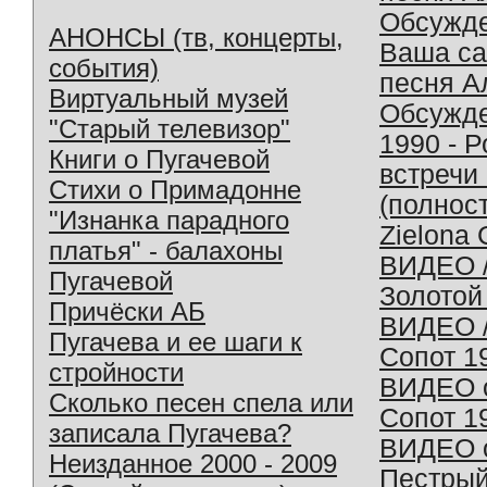
Обсужд
АНОНСЫ (тв, концерты,
Ваша с
события)
песня А
Виртуальный музей
Обсужд
"Старый телевизор"
1990 - 
Книги о Пугачевой
встречи
Стихи о Примадонне
(полнос
"Изнанка парадного
Zielona 
платья" - балахоны
ВИДЕО /
Пугачевой
Золотой
Причёски АБ
ВИДЕО /
Пугачева и ее шаги к
Сопот 1
стройности
ВИДЕО o
Сколько песен спела или
Сопот 1
записала Пугачева?
ВИДЕО o
Неизданное 2000 - 2009
Пестрый