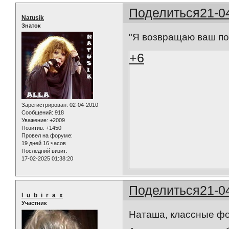
Поделиться
21-0
Natusik
Знаток
"Я возвращаю ваш по
+6
Зарегистрирован
: 02-04-2010
Сообщений:
918
Уважение:
+2009
Позитив:
+1450
Провел на форуме:
19 дней 16 часов
Последний визит:
17-02-2025 01:38:20
Поделиться
21-0
l_u_b_i_r_a_x
Участник
Наташа, классные фот