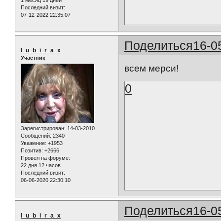
Последний визит:
07-12-2022 22:35:07
Поделиться
16-0
l_u_b_i_r_a_x
Участник
всем мерси!
0
Зарегистрирован
: 14-03-2010
Сообщений:
2340
Уважение:
+1953
Позитив:
+2666
Провел на форуме:
22 дня 12 часов
Последний визит:
06-06-2020 22:30:10
Поделиться
16-0
l_u_b_i_r_a_x