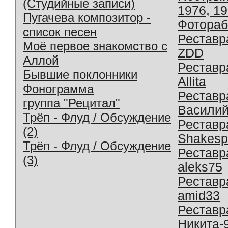
(Студийные записи)
1976, 1
Пугачева композитор -
Фотораб
список песен
Реставр
Моё первое знакомство с
ZDD
Аллой
Реставр
Бывшие поклонники
Allita
Фонограмма
Реставр
группа "Рецитал"
Василий
Трёп - Флуд / Обсуждение
Реставр
(2)
Shakesp
Трёп - Флуд / Обсуждение
Реставр
(3)
aleks75
Реставр
amid33
Реставр
Никита-