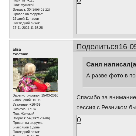
Позитив:
+113
Пол:
Мужской
Возраст:
30
[1996-01-22]
Провел на форуме:
15 дней 11 часов
Последний визит:
17-11-2021 11:15:28
Поделиться
16-0
alisa
Участник
Саня написал(а
А разве фото в п
Зарегистрирован
: 15-03-2010
Спасибо за внимание
Сообщений:
15119
Уважение:
+16469
сессия с Резником бы
Позитив:
+7187
Пол:
Женский
0
Возраст:
54
[1971-09-06]
Провел на форуме:
5 месяцев 1 день
Последний визит: