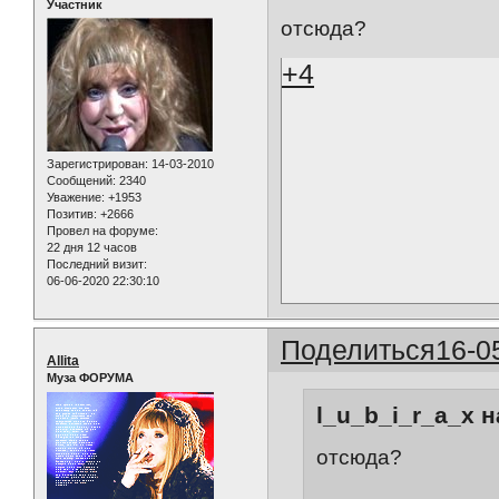
Участник
отсюда?
+4
Зарегистрирован
: 14-03-2010
Сообщений:
2340
Уважение:
+1953
Позитив:
+2666
Провел на форуме:
22 дня 12 часов
Последний визит:
06-06-2020 22:30:10
Поделиться
16-0
Allita
Муза ФОРУМА
l_u_b_i_r_a_x н
отсюда?