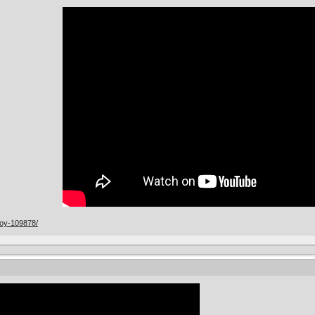
… oy-109878/