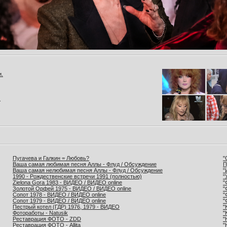
и.
.
Пугачева и Галкин = Любовь?
"
Ваша самая любимая песня Аллы - Флуд / Обсуждение
П
Ваша самая нелюбимая песня Аллы - Флуд / Обсуждение
"
1990 - Рождественские встречи 1991 (полностью)
"
Zielona Gora 1983 - ВИДЕО / ВИДЕО online
"
Золотой Орфей 1975 - ВИДЕО / ВИДЕО online
"
Сопот 1978 - ВИДЕО / ВИДЕО online
"
Сопот 1979 - ВИДЕО / ВИДЕО online
"
Пестрый котел (ГДР) 1976, 1979 - ВИДЕО
"
Фотоработы - Natusik
"
Реставрация ФОТО - ZDD
"
Реставрация ФОТО - Allita
"