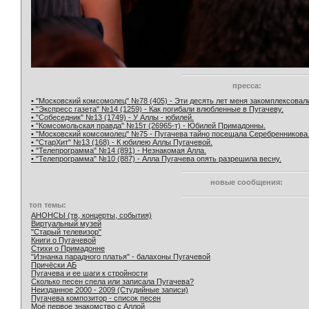
пресса:
• "Московский комсомолец" №78 (405) - Эти десять лет меня закомплексовал
• "Экспресс газета" №14 (1259) - Как погибали влюбленные в Пугачеву.
• "Собеседник" №13 (1749) - У Аллы - юбилей.
• "Комсомольская правда" №15т (26965-т) - Юбилей Примадонны.
• "Московский комсомолец" №75 - Пугачева тайно посещала Серебренникова
• "СтарХит" №13 (168) - К юбилею Аллы Пугачевой.
• "Телепрограмма" №14 (891) - Незнакомая Алла.
• "Телепрограмма" №10 (887) - Алла Пугачева опять разрешила весну.
новые сообщения:
топ темы:
АНОНСЫ (тв, концерты, события)
Виртуальный музей
"Старый телевизор"
Книги о Пугачевой
Стихи о Примадонне
"Изнанка парадного платья" - балахоны Пугачевой
Причёски АБ
Пугачева и ее шаги к стройности
Сколько песен спела или записала Пугачева?
Неизданное 2000 - 2009 (Студийные записи)
Пугачева композитор - список песен
Моё первое знакомство с Аллой