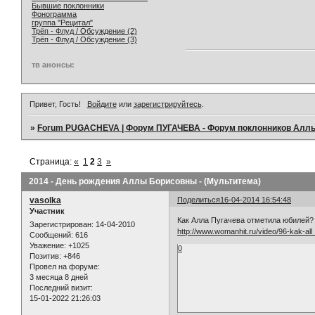
Бывшие поклонники
Фонограмма
группа "Рецитал"
Трёп - Флуд / Обсуждение (2)
Трёп - Флуд / Обсуждение (3)
тв анонсы:
Привет, Гость!
Войдите
или
зарегистрируйтесь
.
»
Forum PUGACHEVA | Форум ПУГАЧЕВА - Форум поклонников Алл
Страница:
«
1
2
3
»
2014 - День рождения Аллы Борисовны - (Мультитема)
vasolka
Поделиться
16-04-2014 16:54:48
Участник
Как Алла Пугачева отметила юбилей?
Зарегистрирован
: 14-04-2010
http://www.womanhit.ru/video/96-kak-all 
Сообщений:
616
Уважение:
+1025
0
Позитив:
+846
Провел на форуме:
3 месяца 8 дней
Последний визит:
15-01-2022 21:26:03