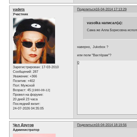
vadets
Поделиться
16-04-2014 17:13:29
Участник
vasolka написал(а):
Сама же Алла Борисовна испол
наверно, Jukebox ?
или пели "Вахтёрам"?
0
Зарегистрирован
: 17-03-2010
Сообщений:
287
Уважение:
+366
Позитив:
+402
Пол:
Мужской
Возраст:
45
[1980-08-12]
Провел на форуме:
20 дней 23 часа
Последний визит:
24-07-2026 04:35:05
Чел Другов
Поделиться
16-04-2014 18:19:56
Администратор