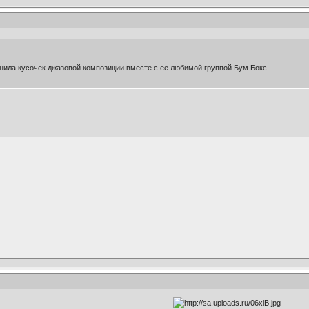
нила кусочек джазовой композиции вместе с ее любимой группой Бум Бокс