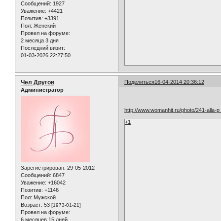
Сообщений:
1927
Уважение:
+4421
Позитив:
+3391
Пол:
Женский
Провел на форуме:
2 месяца 3 дня
Последний визит:
01-03-2026 22:27:50
Чел Другов
Поделиться
16-04-2014 20:36:12
Администратор
http://www.womanhit.ru/photo/241-alla-p 
+1
Зарегистрирован
: 29-05-2012
Сообщений:
6847
Уважение:
+16042
Позитив:
+1146
Пол:
Мужской
Возраст:
53
[1973-01-21]
Провел на форуме:
6 месяцев 15 дней