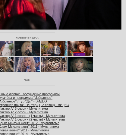
новые видео:
чат:
Сны о любви" - обсуждение программы
угачёва и программа "Избранное"
Избранное" / тур "Да!" - ВИДЕО
Утренняя почта" - Интер (1, 2 сезон) - ВИДЕО
Фактор А" 3 сезон - Мультитема
Фактор А" 2 сезон - Мультитема
Фактор А" 1 сезон - (1 часть) - Мультитема
Фактор А" 1 сезон - (2 часть) - Мультитема
Крым Мьюзик Фест" 2012 - Мультитема
Крым Мьюзик Фест" 2011 - Мультитема
Новая волна" 2011 - Мультитема
Новая волна" 2014 - Мультитема