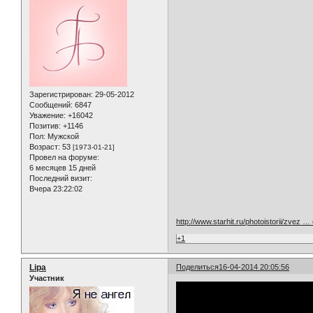
Зарегистрирован
: 29-05-2012
Сообщений:
6847
Уважение:
+16042
Позитив:
+1146
Пол:
Мужской
Возраст:
53
[1973-01-21]
Провел на форуме:
6 месяцев 15 дней
Последний визит:
Вчера 23:22:02
http://www.starhit.ru/photoistorii/zvez 
+1
Lipa
Поделиться
16-04-2014 20:05:56
Участник