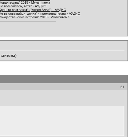
Новая волна" 2015 - Мультитема
Не волнуйтесь, тётя" - АУДИО
Хрен-то вам закат" ("Ангел Алла") - АУДИО
Не высовывайся, дочка" - премьера песни - АУДИО
Рождественские встречи" 2013 - Мультитема
льтитема)
51