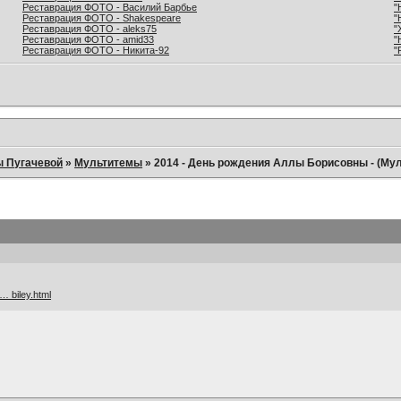
Реставрация ФОТО - Василий Барбье
"
Реставрация ФОТО - Shakespeare
"
Реставрация ФОТО - aleks75
"
Реставрация ФОТО - amid33
"
Реставрация ФОТО - Никита-92
"
ы Пугачевой
»
Мультитемы
»
2014 - День рождения Аллы Борисовны - (Му
… biley.html