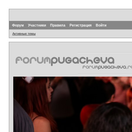
Форум
Участники
Правила
Регистрация
Войти
Активные темы