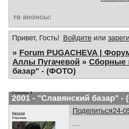
тв анонсы:
Привет, Гость!
Войдите
или
зарег
»
Forum PUGACHEVA | Форум
Аллы Пугачевой
»
Сборные 
базар" - (ФОТО)
Страница:
1
2001 - "Славянский базар" -
Поделиться
24-0
Натали
Участник
.....