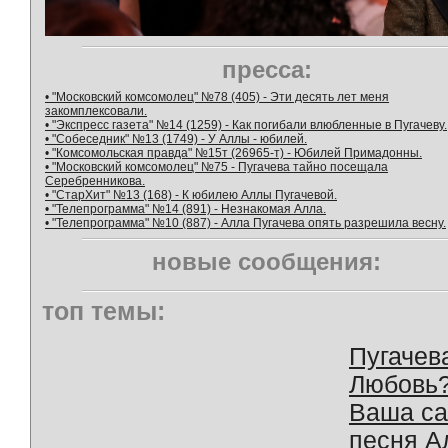
пресса:
• "Московский комсомолец" №78 (405) - Эти десять лет меня
закомплексовали.
• "Экспресс газета" №14 (1259) - Как погибали влюбленные в Пугачеву.
• "Собеседник" №13 (1749) - У Аллы - юбилей.
• "Комсомольская правда" №15т (26965-т) - Юбилей Примадонны.
• "Московский комсомолец" №75 - Пугачева тайно посещала
Серебренникова.
• "СтарХит" №13 (168) - К юбилею Аллы Пугачевой.
• "Телепрограмма" №14 (891) - Незнакомая Алла.
• "Телепрограмма" №10 (887) - Алла Пугачева опять разрешила весну.
новые сообщения:
топ темы:
Пугачев
Любовь
Ваша с
песня А