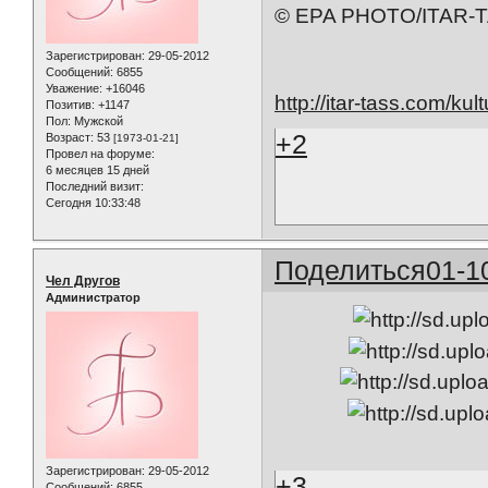
© EPA PHOTO/ITAR-
Зарегистрирован
: 29-05-2012
Сообщений:
6855
Уважение:
+16046
http://itar-tass.com/ku
Позитив:
+1147
Пол:
Мужской
+2
Возраст:
53
[1973-01-21]
Провел на форуме:
6 месяцев 15 дней
Последний визит:
Сегодня 10:33:48
Поделиться
01-1
Чел Другов
Администратор
Зарегистрирован
: 29-05-2012
+3
Сообщений:
6855