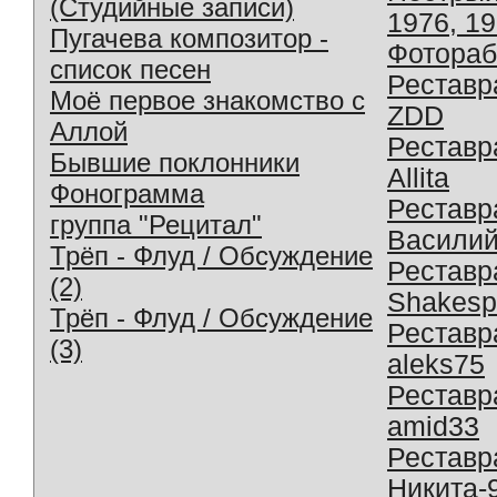
(Студийные записи)
1976, 1
Пугачева композитор -
Фотораб
список песен
Реставр
Моё первое знакомство с
ZDD
Аллой
Реставр
Бывшие поклонники
Allita
Фонограмма
Реставр
группа "Рецитал"
Василий
Трёп - Флуд / Обсуждение
Реставр
(2)
Shakesp
Трёп - Флуд / Обсуждение
Реставр
(3)
aleks75
Реставр
amid33
Реставр
Никита-