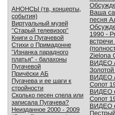
Обсужд
АНОНСЫ (тв, концерты,
Ваша с
события)
песня А
Виртуальный музей
Обсужд
"Старый телевизор"
1990 - 
Книги о Пугачевой
встречи
Стихи о Примадонне
(полнос
"Изнанка парадного
Zielona 
платья" - балахоны
ВИДЕО /
Пугачевой
Золотой
Причёски АБ
ВИДЕО /
Пугачева и ее шаги к
Сопот 1
стройности
ВИДЕО o
Сколько песен спела или
Сопот 1
записала Пугачева?
ВИДЕО o
Неизданное 2000 - 2009
Пестрый