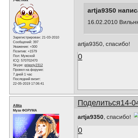
Участник
artja9350 напис
16.02.2010 Вильню
Зарегистрирован
: 21-03-2010
Сообщений:
397
artja9350, спасибо!
Уважение:
+300
Позитив:
+1579
0
Пол:
Мужской
ICQ:
570702470
Skype:
grigoriy2312
Провел на форуме:
7 дней 1 час
Последний визит:
22-05-2019 17:06:41
Поделиться
14-0
Allita
Муза ФОРУМА
artja9350
, спасибо!
0