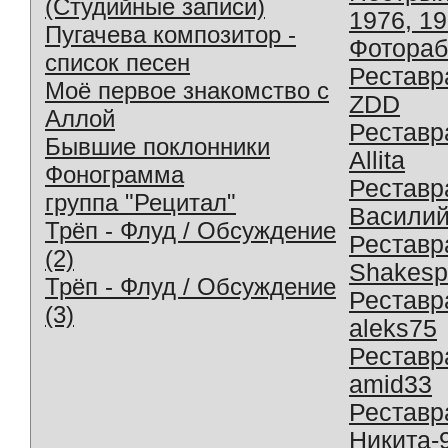
(Студийные записи)
1976, 1
Пугачева композитор -
Фотораб
список песен
Реставр
Моё первое знакомство с
ZDD
Аллой
Реставр
Бывшие поклонники
Allita
Фонограмма
Реставр
группа "Рецитал"
Василий
Трёп - Флуд / Обсуждение
Реставр
(2)
Shakesp
Трёп - Флуд / Обсуждение
Реставр
(3)
aleks75
Реставр
amid33
Реставр
Никита-