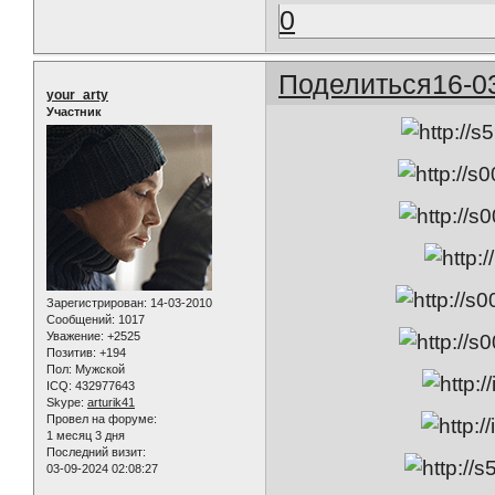
0
Поделиться
16-0
your_arty
Участник
Зарегистрирован
: 14-03-2010
Сообщений:
1017
Уважение:
+2525
Позитив:
+194
Пол:
Мужской
ICQ:
432977643
Skype:
arturik41
Провел на форуме:
1 месяц 3 дня
Последний визит:
03-09-2024 02:08:27