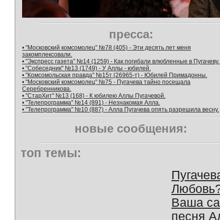
пресса:
• "Московский комсомолец" №78 (405) - Эти десять лет меня
закомплексовали.
• "Экспресс газета" №14 (1259) - Как погибали влюбленные в Пугачеву.
• "Собеседник" №13 (1749) - У Аллы - юбилей.
• "Комсомольская правда" №15т (26965-т) - Юбилей Примадонны.
• "Московский комсомолец" №75 - Пугачева тайно посещала
Серебренникова.
• "СтарХит" №13 (168) - К юбилею Аллы Пугачевой.
• "Телепрограмма" №14 (891) - Незнакомая Алла.
• "Телепрограмма" №10 (887) - Алла Пугачева опять разрешила весну.
новые сообщения:
топ темы:
Пугачев
Любовь
Ваша с
песня А