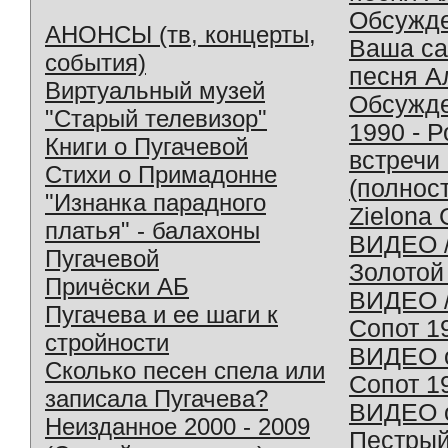
Обсужд
АНОНСЫ (тв, концерты,
Ваша с
события)
песня А
Виртуальный музей
Обсужд
"Старый телевизор"
1990 - 
Книги о Пугачевой
встречи
Стихи о Примадонне
(полнос
"Изнанка парадного
Zielona 
платья" - балахоны
ВИДЕО /
Пугачевой
Золотой
Причёски АБ
ВИДЕО /
Пугачева и ее шаги к
Сопот 1
стройности
ВИДЕО o
Сколько песен спела или
Сопот 1
записала Пугачева?
ВИДЕО o
Неизданное 2000 - 2009
Пестрый