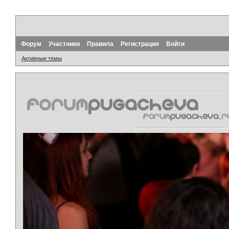
Форум
Участники
Правила
Регистрация
Войти
Активные темы