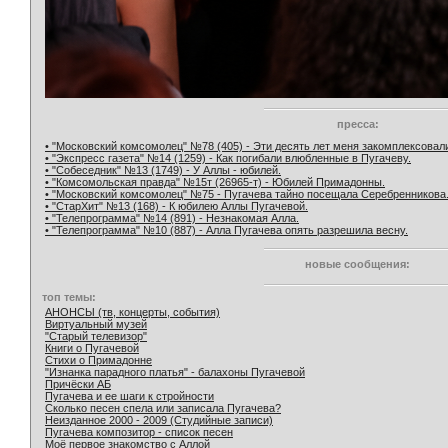
пресса:
• "Московский комсомолец" №78 (405) - Эти десять лет меня закомплексовал
• "Экспресс газета" №14 (1259) - Как погибали влюбленные в Пугачеву.
• "Собеседник" №13 (1749) - У Аллы - юбилей.
• "Комсомольская правда" №15т (26965-т) - Юбилей Примадонны.
• "Московский комсомолец" №75 - Пугачева тайно посещала Серебренникова
• "СтарХит" №13 (168) - К юбилею Аллы Пугачевой.
• "Телепрограмма" №14 (891) - Незнакомая Алла.
• "Телепрограмма" №10 (887) - Алла Пугачева опять разрешила весну.
новые сообщения:
топ темы:
АНОНСЫ (тв, концерты, события)
Виртуальный музей
"Старый телевизор"
Книги о Пугачевой
Стихи о Примадонне
"Изнанка парадного платья" - балахоны Пугачевой
Причёски АБ
Пугачева и ее шаги к стройности
Сколько песен спела или записала Пугачева?
Неизданное 2000 - 2009 (Студийные записи)
Пугачева композитор - список песен
Моё первое знакомство с Аллой