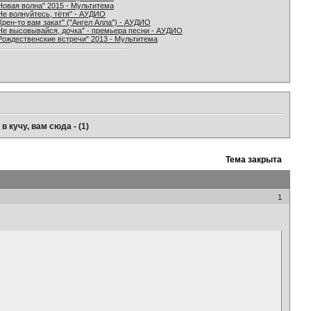
Новая волна" 2015 - Мультитема
Не волнуйтесь, тётя" - АУДИО
Хрен-то вам закат" ("Ангел Алла") - АУДИО
Не высовывайся, дочка" - премьера песни - АУДИО
Рождественские встречи" 2013 - Мультитема
 кучу, вам сюда - (1)
Тема закрыта
1