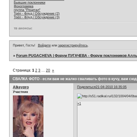
Бывшие поклонники
Фонограмма
группа "Рецитал"
Трёп - Флуд / Обсуждение (2)
Трёп - Флуд / Обсуждение (3)
тв анонсы:
Привет, Гость!
Войдите
или
зарегистрируйтесь
.
»
Forum PUGACHEVA | Форум ПУГАЧЕВА - Форум поклонников Алл
Страница:
1
2
3
…
20
»
СВАЛКА ФОТО - если вам не жалко сваливать фото в кучу, вам сюда 
Alkeypro
Поделиться
21-04-2010 16:35:05
Участник
+1