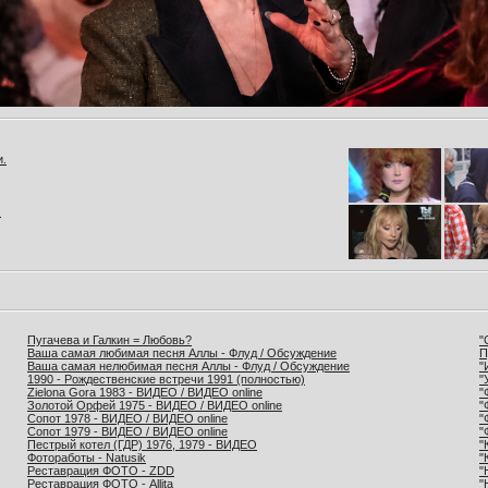
и.
.
Пугачева и Галкин = Любовь?
"
Ваша самая любимая песня Аллы - Флуд / Обсуждение
П
Ваша самая нелюбимая песня Аллы - Флуд / Обсуждение
"
1990 - Рождественские встречи 1991 (полностью)
"
Zielona Gora 1983 - ВИДЕО / ВИДЕО online
"
Золотой Орфей 1975 - ВИДЕО / ВИДЕО online
"
Сопот 1978 - ВИДЕО / ВИДЕО online
"
Сопот 1979 - ВИДЕО / ВИДЕО online
"
Пестрый котел (ГДР) 1976, 1979 - ВИДЕО
"
Фотоработы - Natusik
"
Реставрация ФОТО - ZDD
"
Реставрация ФОТО - Allita
"