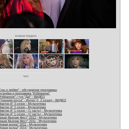
новые видео:
чат:
Сны о любви" - обсуждение программы
угачёва и программа "Избранное"
Избранное" / тур "Да!" - ВИДЕО
Утренняя почта" - Интер (1, 2 сезон) - ВИДЕО
Фактор А" 3 сезон - Мультитема
Фактор А" 2 сезон - Мультитема
Фактор А" 1 сезон - (1 часть) - Мультитема
Фактор А" 1 сезон - (2 часть) - Мультитема
Крым Мьюзик Фест" 2012 - Мультитема
Крым Мьюзик Фест" 2011 - Мультитема
Новая волна" 2011 - Мультитема
Новая волна" 2014 - Мультитема