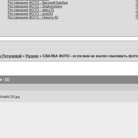
Реставрация ФОТО - Василий Барбье
"
Реставрация ФОТО - Shakespeare
"
Реставрация ФОТО - aleks75
"
Реставрация ФОТО - amid33
"
Реставрация ФОТО - Никита-92
"
ы Пугачевой
»
Разное
»
СВАЛКА ФОТО - если вам не жалко сваливать фото в
- (1)