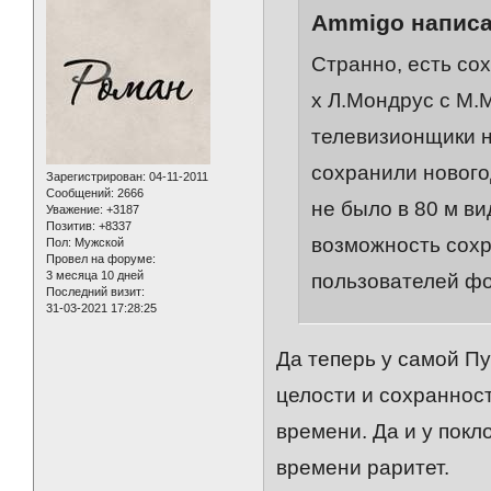
Ammigo написа
Странно, есть со
х Л.Мондрус с М.М
телевизионщики н
сохранили нового
Зарегистрирован
: 04-11-2011
Сообщений:
2666
не было в 80 м в
Уважение:
+3187
Позитив:
+8337
возможность сохр
Пол:
Мужской
Провел на форуме:
3 месяца 10 дней
пользователей фо
Последний визит:
31-03-2021 17:28:25
Да теперь у самой Пу
целости и сохранност
времени. Да и у покл
времени раритет.