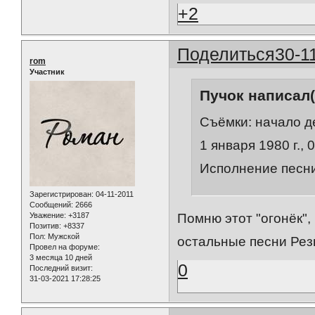
+2
Поделиться
30-1
rom
Участник
Пучок написал(
Съёмки: начало де
1 января 1980 г., 
Исполнение песни
Зарегистрирован
: 04-11-2011
Сообщений:
2666
Уважение:
+3187
Помню этот "огонёк", 
Позитив:
+8337
Пол:
Мужской
остальные песни Резн
Провел на форуме:
3 месяца 10 дней
0
Последний визит:
31-03-2021 17:28:25