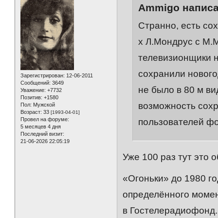
Ammigo написа
Странно, есть со
х Л.Мондрус с М.М
телевизионщики н
сохранили нового
Зарегистрирован
: 12-06-2011
Сообщений:
3649
не было в 80 м в
Уважение:
+7732
Позитив:
+1580
возможность сохр
Пол:
Мужской
Возраст:
33
[1993-04-01]
Провел на форуме:
пользователей фо
5 месяцев 4 дня
Последний визит:
21-06-2026 22:05:19
Уже 100 раз тут это 
«Огоньки» до 1980 го
определённого момен
в Гостелерадиофонд. 