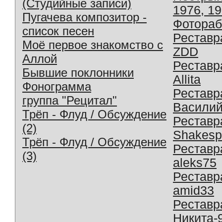
(Студийные записи)
1976, 1
Пугачева композитор -
Фотораб
список песен
Реставр
Моё первое знакомство с
ZDD
Аллой
Реставр
Бывшие поклонники
Allita
Фонограмма
Реставр
группа "Рецитал"
Василий
Трёп - Флуд / Обсуждение
Реставр
(2)
Shakesp
Трёп - Флуд / Обсуждение
Реставр
(3)
aleks75
Реставр
amid33
Реставр
Никита-