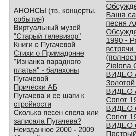
Обсужд
АНОНСЫ (тв, концерты,
Ваша с
события)
песня А
Виртуальный музей
Обсужд
"Старый телевизор"
1990 - 
Книги о Пугачевой
встречи
Стихи о Примадонне
(полнос
"Изнанка парадного
Zielona 
платья" - балахоны
ВИДЕО /
Пугачевой
Золотой
Причёски АБ
ВИДЕО /
Пугачева и ее шаги к
Сопот 1
стройности
ВИДЕО o
Сколько песен спела или
Сопот 1
записала Пугачева?
ВИДЕО o
Неизданное 2000 - 2009
Пестрый