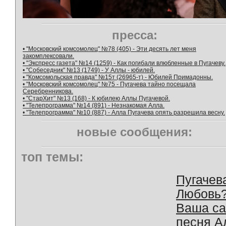
пресса:
• "Московский комсомолец" №78 (405) - Эти десять лет меня
закомплексовали.
• "Экспресс газета" №14 (1259) - Как погибали влюбленные в Пугачеву.
• "Собеседник" №13 (1749) - У Аллы - юбилей.
• "Комсомольская правда" №15т (26965-т) - Юбилей Примадонны.
• "Московский комсомолец" №75 - Пугачева тайно посещала
Серебренникова.
• "СтарХит" №13 (168) - К юбилею Аллы Пугачевой.
• "Телепрограмма" №14 (891) - Незнакомая Алла.
• "Телепрограмма" №10 (887) - Алла Пугачева опять разрешила весну.
новые сообщения:
топ темы:
Пугачев
Любовь
Ваша с
песня А