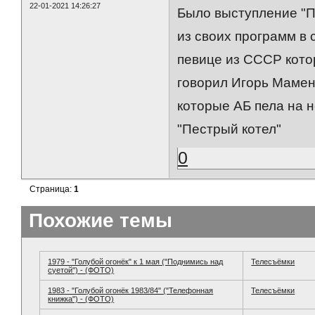
22-01-2021 14:26:27
Было выступление "П
из своих программ в
певице из СССР кото
говорил Игорь Мамен
которые АБ пела на н
"Пестрый котел"
0
Страница:
1
Похожие темы
1979 - "Голубой огонёк" к 1 мая ("Поднимись над
Телесъёмки
суетой") - (ФОТО)
1983 - "Голубой огонёк 1983/84" ("Телефонная
Телесъёмки
книжка") - (ФОТО)