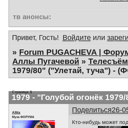
тв анонсы:
Привет, Гость!
Войдите
или
зарег
»
Forum PUGACHEVA | Форум
Аллы Пугачевой
»
Телесъём
1979/80" ("Улетай, туча") - (
Страница:
1
1979 - "Голубой огонёк 1979/8
Поделиться
26-0
Allita
Муза ФОРУМА
Кто-нибудь может под