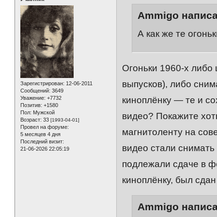
Ammigo написа
А как же те огонь
Огоньки 1960-х либо
выпусков), либо сним
Зарегистрирован
: 12-06-2011
Сообщений:
3649
Уважение:
+7732
киноплёнку — те и со
Позитив:
+1580
Пол:
Мужской
видео? Покажите хоть
Возраст:
33
[1993-04-01]
Провел на форуме:
магнитоленту на сове
5 месяцев 4 дня
Последний визит:
видео стали снимать 
21-06-2026 22:05:19
подлежали сдаче в фо
киноплёнку, был сдан
Ammigo написа