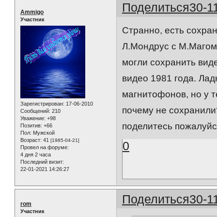
Поделиться
30-1
Ammigo
Участник
Странно, есть сохран
Л.Мондрус с М.Магома
могли сохранить вид
видео 1981 года. Лад
магнитофонов, но у 
Зарегистрирован
: 17-06-2010
почему не сохранили?
Сообщений:
210
Уважение:
+98
поделитесь пожалуйс
Позитив:
+66
Пол:
Мужской
Возраст:
41
[1985-04-21]
0
Провел на форуме:
4 дня 2 часа
Последний визит:
22-01-2021 14:26:27
Поделиться
30-1
rom
Участник