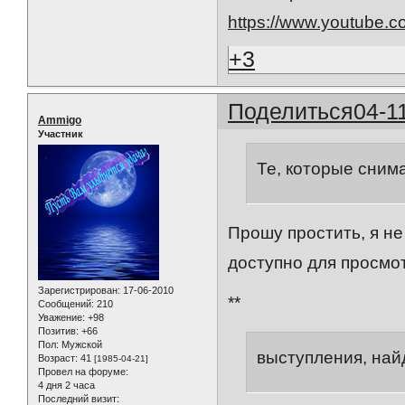
https://www.youtube
+3
Поделиться
04-1
Ammigo
Участник
Те, которые сним
Прошу простить, я не
доступно для просмо
Зарегистрирован
: 17-06-2010
**
Сообщений:
210
Уважение:
+98
Позитив:
+66
Пол:
Мужской
выступления, най
Возраст:
41
[1985-04-21]
Провел на форуме:
4 дня 2 часа
Последний визит: