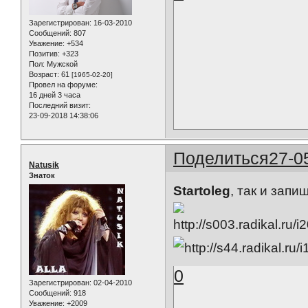
Зарегистрирован
: 16-03-2010
Сообщений:
807
Уважение:
+534
Позитив:
+323
Пол:
Мужской
Возраст:
61
[1965-02-20]
Провел на форуме:
16 дней 3 часа
Последний визит:
23-09-2018 14:38:06
Поделиться
27-0
Natusik
Знаток
Startoleg
, так и запи
0
Зарегистрирован
: 02-04-2010
Сообщений:
918
Уважение:
+2009