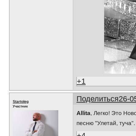
+1
Поделиться
26-0
Startoleg
Участник
Allita
, Легко! Это Нов
песню "Улетай, туча".
+4