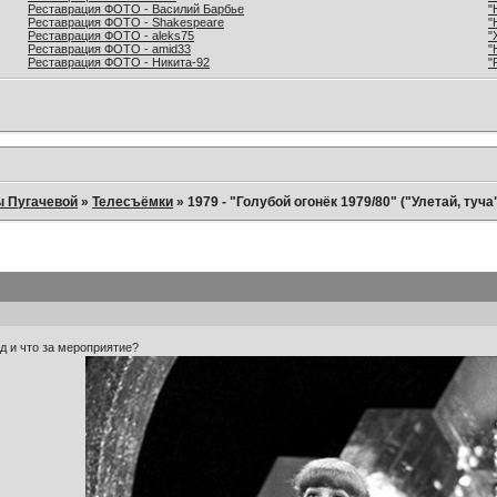
Реставрация ФОТО - Василий Барбье
"
Реставрация ФОТО - Shakespeare
"
Реставрация ФОТО - aleks75
"
Реставрация ФОТО - amid33
"
Реставрация ФОТО - Никита-92
"
ы Пугачевой
»
Телесъёмки
»
1979 - "Голубой огонёк 1979/80" ("Улетай, туча
д и что за мероприятие?