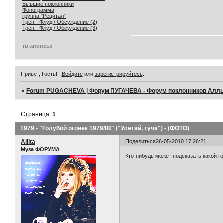
Бывшие поклонники
Фонограмма
группа "Рецитал"
Трёп - Флуд / Обсуждение (2)
Трёп - Флуд / Обсуждение (3)
тв анонсы:
Привет, Гость!
Войдите
или
зарегистрируйтесь
.
»
Forum PUGACHEVA | Форум ПУГАЧЕВА - Форум поклонников Алл
Страница:
1
1979 - "Голубой огонёк 1979/80" ("Улетай, туча") - (ФОТО)
Allita
Поделиться
26-05-2010 17:26:21
Муза ФОРУМА
Кто-нибудь может подсказать какой го