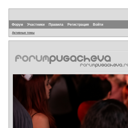
Форум
Участники
Правила
Регистрация
Войти
Активные темы