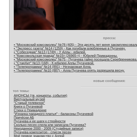
пресса:
• "Московский комсомолец" №78 (405) - Эти десять лет меня закомплексовал
• "Экспресс газета" №14 (1259) - Как погибали влюбленные в Пугачеву.
• "Собеседник" №13 (1749) - У Аллы - юбилей.
• "Комсомольская правда" №15т (26965-т) - Юбилей Примадонны.
• "Московский комсомолец" №75 - Пугачева тайно посещала Серебренникова
• "СтарХит" №13 (168) - К юбилею Аллы Пугачевой.
• "Телепрограмма" №14 (891) - Незнакомая Алла.
• "Телепрограмма" №10 (887) - Алла Пугачева опять разрешила весну.
новые сообщения:
топ темы:
АНОНСЫ (тв, концерты, события)
Виртуальный музей
"Старый телевизор"
Книги о Пугачевой
Стихи о Примадонне
"Изнанка парадного платья" - балахоны Пугачевой
Причёски АБ
Пугачева и ее шаги к стройности
Сколько песен спела или записала Пугачева?
Неизданное 2000 - 2009 (Студийные записи)
Пугачева композитор - список песен
Моё первое знакомство с Аллой