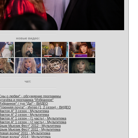
новые видео:
чат:
Сны о любви" - обсуждение программы
угачёва и программа "Избранное"
Избранное" / тур "Да!" - ВИДЕО
Утренняя почта" - Интер (1, 2 сезон) - ВИДЕО
Фактор А" 3 сезон - Мультитема
Фактор А" 2 сезон - Мультитема
Фактор А" 1 сезон - (1 часть) - Мультитема
Фактор А" 1 сезон - (2 часть) - Мультитема
Крым Мьюзик Фест" 2012 - Мультитема
Крым Мьюзик Фест" 2011 - Мультитема
Новая волна" 2011 - Мультитема
Новая волна" 2014 - Мультитема