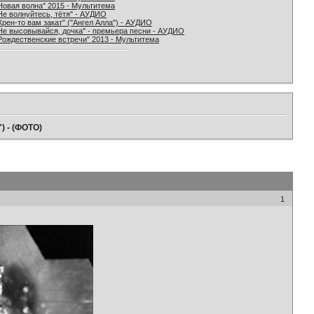
Новая волна" 2015 - Мультитема
Не волнуйтесь, тётя" - АУДИО
Хрен-то вам закат" ("Ангел Алла") - АУДИО
Не высовывайся, дочка" - премьера песни - АУДИО
Рождественские встречи" 2013 - Мультитема
") - (ФОТО)
1