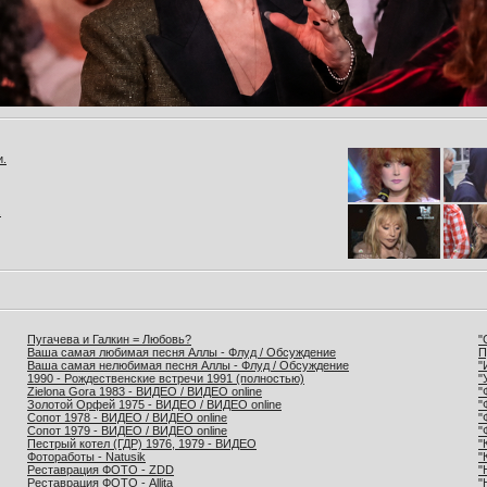
и.
.
Пугачева и Галкин = Любовь?
"
Ваша самая любимая песня Аллы - Флуд / Обсуждение
П
Ваша самая нелюбимая песня Аллы - Флуд / Обсуждение
"
1990 - Рождественские встречи 1991 (полностью)
"
Zielona Gora 1983 - ВИДЕО / ВИДЕО online
"
Золотой Орфей 1975 - ВИДЕО / ВИДЕО online
"
Сопот 1978 - ВИДЕО / ВИДЕО online
"
Сопот 1979 - ВИДЕО / ВИДЕО online
"
Пестрый котел (ГДР) 1976, 1979 - ВИДЕО
"
Фотоработы - Natusik
"
Реставрация ФОТО - ZDD
"
Реставрация ФОТО - Allita
"