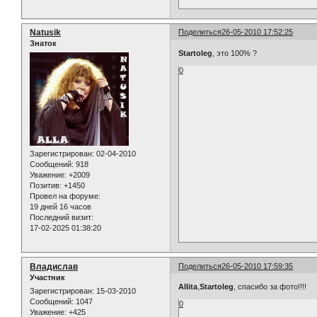
Natusik
Поделиться
26-05-2010 17:52:25
Знаток
Startoleg
, это 100% ?
0
Зарегистрирован
: 02-04-2010
Сообщений:
918
Уважение:
+2009
Позитив:
+1450
Провел на форуме:
19 дней 16 часов
Последний визит:
17-02-2025 01:38:20
Владислав
Поделиться
26-05-2010 17:59:35
Участник
Allita
,
Startoleg
, спасибо за фото!!!!
Зарегистрирован
: 15-03-2010
Сообщений:
1047
0
Уважение:
+425