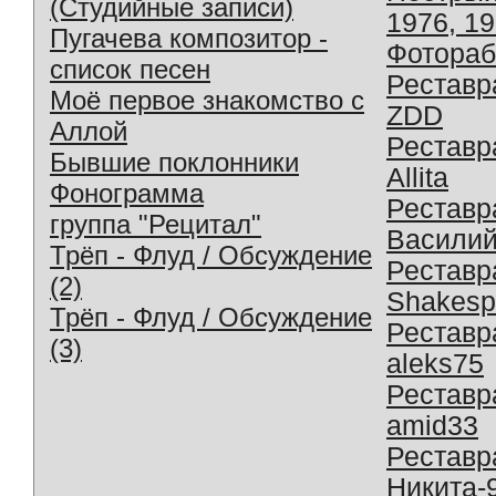
(Студийные записи)
1976, 1
Пугачева композитор -
Фотораб
список песен
Реставр
Моё первое знакомство с
ZDD
Аллой
Реставр
Бывшие поклонники
Allita
Фонограмма
Реставр
группа "Рецитал"
Василий
Трёп - Флуд / Обсуждение
Реставр
(2)
Shakesp
Трёп - Флуд / Обсуждение
Реставр
(3)
aleks75
Реставр
amid33
Реставр
Никита-