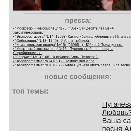
пресса:
• "Московский комсомолец" №78 (405) - Эти десять лет меня
закомплексовали.
• "Экспресс газета" №14 (1259) - Как погибали влюбленные в Пугачеву.
• "Собеседник" №13 (1749) - У Аллы - юбилей.
• "Комсомольская правда" №15т (26965-т) - Юбилей Примадонны.
• "Московский комсомолец" №75 - Пугачева тайно посещала
Серебренникова.
• "СтарХит" №13 (168) - К юбилею Аллы Пугачевой.
• "Телепрограмма" №14 (891) - Незнакомая Алла.
• "Телепрограмма" №10 (887) - Алла Пугачева опять разрешила весну.
новые сообщения:
топ темы:
Пугачев
Любовь
Ваша с
песня А