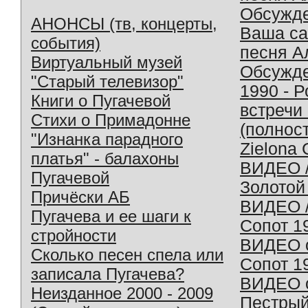
Обсужд
АНОНСЫ (тв, концерты,
Ваша с
события)
песня А
Виртуальный музей
Обсужд
"Старый телевизор"
1990 - 
Книги о Пугачевой
встречи
Стихи о Примадонне
(полнос
"Изнанка парадного
Zielona 
платья" - балахоны
ВИДЕО /
Пугачевой
Золотой
Причёски АБ
ВИДЕО /
Пугачева и ее шаги к
Сопот 1
стройности
ВИДЕО o
Сколько песен спела или
Сопот 1
записала Пугачева?
ВИДЕО o
Неизданное 2000 - 2009
Пестрый