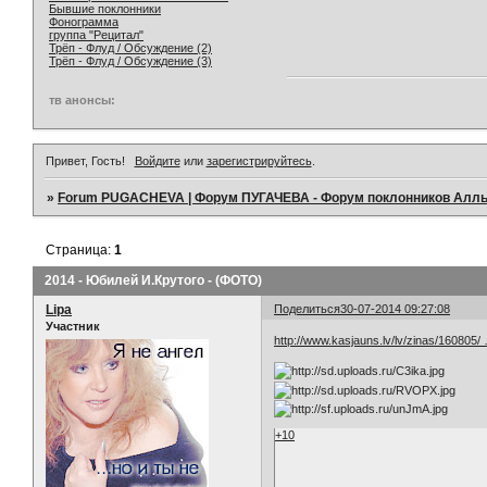
Бывшие поклонники
Фонограмма
группа "Рецитал"
Трёп - Флуд / Обсуждение (2)
Трёп - Флуд / Обсуждение (3)
тв анонсы:
Привет, Гость!
Войдите
или
зарегистрируйтесь
.
»
Forum PUGACHEVA | Форум ПУГАЧЕВА - Форум поклонников Алл
Страница:
1
2014 - Юбилей И.Крутого - (ФОТО)
Lipa
Поделиться
30-07-2014 09:27:08
Участник
http://www.kasjauns.lv/lv/zinas/160805/
+10