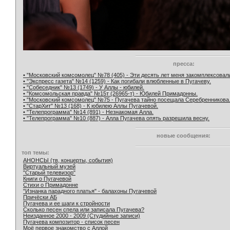
пресса:
• "Московский комсомолец" №78 (405) - Эти десять лет меня закомплексовал
• "Экспресс газета" №14 (1259) - Как погибали влюбленные в Пугачеву.
• "Собеседник" №13 (1749) - У Аллы - юбилей.
• "Комсомольская правда" №15т (26965-т) - Юбилей Примадонны.
• "Московский комсомолец" №75 - Пугачева тайно посещала Серебренникова
• "СтарХит" №13 (168) - К юбилею Аллы Пугачевой.
• "Телепрограмма" №14 (891) - Незнакомая Алла.
• "Телепрограмма" №10 (887) - Алла Пугачева опять разрешила весну.
новые сообщения:
топ темы:
АНОНСЫ (тв, концерты, события)
Виртуальный музей
"Старый телевизор"
Книги о Пугачевой
Стихи о Примадонне
"Изнанка парадного платья" - балахоны Пугачевой
Причёски АБ
Пугачева и ее шаги к стройности
Сколько песен спела или записала Пугачева?
Неизданное 2000 - 2009 (Студийные записи)
Пугачева композитор - список песен
Моё первое знакомство с Аллой