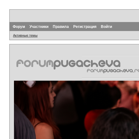
Форум
Участники
Правила
Регистрация
Войти
Активные темы