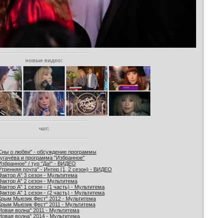
новые видео:
чат:
Сны о любви" - обсуждение программы
угачёва и программа "Избранное"
Избранное" / тур "Да!" - ВИДЕО
Утренняя почта" - Интер (1, 2 сезон) - ВИДЕО
Фактор А" 3 сезон - Мультитема
Фактор А" 2 сезон - Мультитема
Фактор А" 1 сезон - (1 часть) - Мультитема
Фактор А" 1 сезон - (2 часть) - Мультитема
Крым Мьюзик Фест" 2012 - Мультитема
Крым Мьюзик Фест" 2011 - Мультитема
Новая волна" 2011 - Мультитема
Новая волна" 2014 - Мультитема