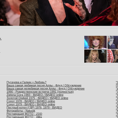
и.
.
Пугачева и Галкин = Любовь?
"
Ваша самая любимая песня Аллы - Флуд / Обсуждение
П
Ваша самая нелюбимая песня Аллы - Флуд / Обсуждение
"
1990 - Рождественские встречи 1991 (полностью)
"
Zielona Gora 1983 - ВИДЕО / ВИДЕО online
"
Золотой Орфей 1975 - ВИДЕО / ВИДЕО online
"
Сопот 1978 - ВИДЕО / ВИДЕО online
"
Сопот 1979 - ВИДЕО / ВИДЕО online
"
Пестрый котел (ГДР) 1976, 1979 - ВИДЕО
"
Фотоработы - Natusik
"
Реставрация ФОТО - ZDD
"
Реставрация ФОТО - Allita
"