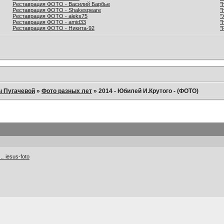
Реставрация ФОТО - Василий Барбье
"
Реставрация ФОТО - Shakespeare
"
Реставрация ФОТО - aleks75
"
Реставрация ФОТО - amid33
"
Реставрация ФОТО - Никита-92
"
ы Пугачевой
»
Фото разных лет
»
2014 - Юбилей И.Крутого - (ФОТО)
 … iesus-foto