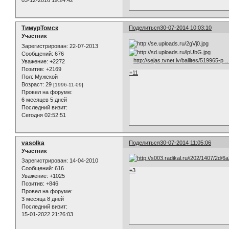
03-12-2016 19:24:42
ТимурТомск
Поделиться
30-07-2014 10:03:10
Участник
Зарегистрирован
: 22-07-2013
Сообщений:
676
http://sejas.tvnet.lv/ballites/519965-p 
Уважение:
+2272
Позитив:
+2169
+11
Пол:
Мужской
Возраст:
29
[1996-11-09]
Провел на форуме:
6 месяцев 5 дней
Последний визит:
Сегодня 02:52:51
vasolka
Поделиться
30-07-2014 11:05:06
Участник
Зарегистрирован
: 14-04-2010
Сообщений:
616
+3
Уважение:
+1025
Позитив:
+846
Провел на форуме:
3 месяца 8 дней
Последний визит:
15-01-2022 21:26:03