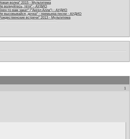
Новая волна" 2015 - Мультитема
Не волнуйтесь, тётя" - АУДИО
Хрен-то вам закат" ("Ангел Алла") - АУДИО
Не высовывайся, дочка" - премьера песни - АУДИО
Рождественские встречи" 2013 - Мультитема
1