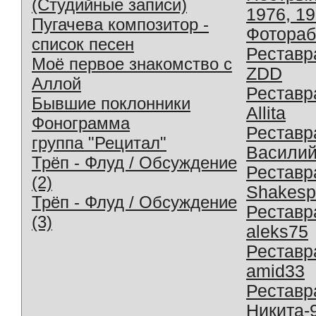
(Студийные записи)
1976, 1
Пугачева композитор -
Фотораб
список песен
Реставр
Моё первое знакомство с
ZDD
Аллой
Реставр
Бывшие поклонники
Allita
Фонограмма
Реставр
группа "Рецитал"
Василий
Трёп - Флуд / Обсуждение
Реставр
(2)
Shakesp
Трёп - Флуд / Обсуждение
Реставр
(3)
aleks75
Реставр
amid33
Реставр
Никита-