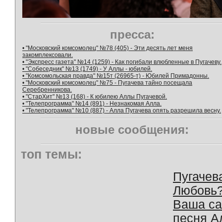
пресса:
• "Московский комсомолец" №78 (405) - Эти десять лет меня
закомплексовали.
• "Экспресс газета" №14 (1259) - Как погибали влюбленные в Пугачеву.
• "Собеседник" №13 (1749) - У Аллы - юбилей.
• "Комсомольская правда" №15т (26965-т) - Юбилей Примадонны.
• "Московский комсомолец" №75 - Пугачева тайно посещала
Серебренникова.
• "СтарХит" №13 (168) - К юбилею Аллы Пугачевой.
• "Телепрограмма" №14 (891) - Незнакомая Алла.
• "Телепрограмма" №10 (887) - Алла Пугачева опять разрешила весну.
новые сообщения:
топ темы:
Пугачев
Любовь
Ваша с
песня А