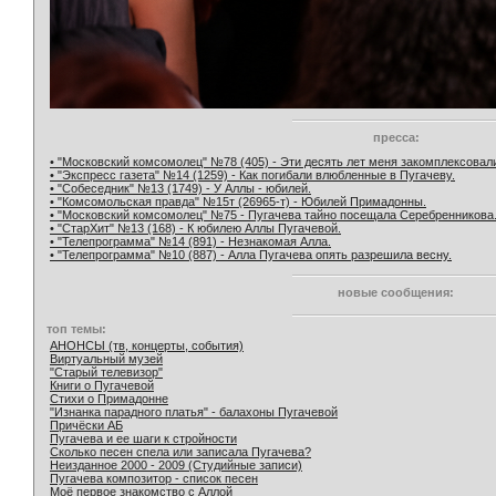
пресса:
• "Московский комсомолец" №78 (405) - Эти десять лет меня закомплексовал
• "Экспресс газета" №14 (1259) - Как погибали влюбленные в Пугачеву.
• "Собеседник" №13 (1749) - У Аллы - юбилей.
• "Комсомольская правда" №15т (26965-т) - Юбилей Примадонны.
• "Московский комсомолец" №75 - Пугачева тайно посещала Серебренникова
• "СтарХит" №13 (168) - К юбилею Аллы Пугачевой.
• "Телепрограмма" №14 (891) - Незнакомая Алла.
• "Телепрограмма" №10 (887) - Алла Пугачева опять разрешила весну.
новые сообщения:
топ темы:
АНОНСЫ (тв, концерты, события)
Виртуальный музей
"Старый телевизор"
Книги о Пугачевой
Стихи о Примадонне
"Изнанка парадного платья" - балахоны Пугачевой
Причёски АБ
Пугачева и ее шаги к стройности
Сколько песен спела или записала Пугачева?
Неизданное 2000 - 2009 (Студийные записи)
Пугачева композитор - список песен
Моё первое знакомство с Аллой