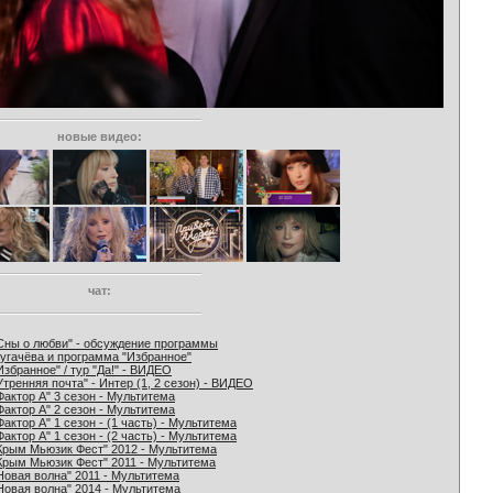
новые видео:
чат:
Сны о любви" - обсуждение программы
угачёва и программа "Избранное"
Избранное" / тур "Да!" - ВИДЕО
Утренняя почта" - Интер (1, 2 сезон) - ВИДЕО
Фактор А" 3 сезон - Мультитема
Фактор А" 2 сезон - Мультитема
Фактор А" 1 сезон - (1 часть) - Мультитема
Фактор А" 1 сезон - (2 часть) - Мультитема
Крым Мьюзик Фест" 2012 - Мультитема
Крым Мьюзик Фест" 2011 - Мультитема
Новая волна" 2011 - Мультитема
Новая волна" 2014 - Мультитема