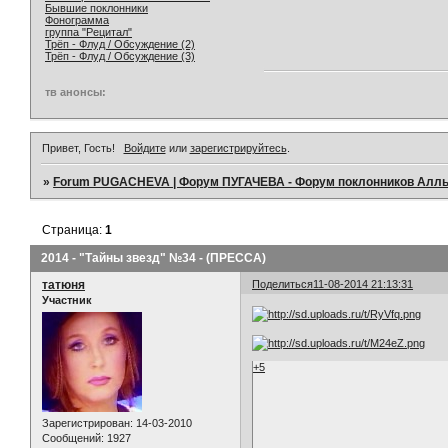
Бывшие поклонники
Фонограмма
группа "Рецитал"
Трёп - Флуд / Обсуждение (2)
Трёп - Флуд / Обсуждение (3)
тв анонсы:
Привет, Гость!
Войдите
или
зарегистрируйтесь
.
»
Forum PUGACHEVA | Форум ПУГАЧЕВА - Форум поклонников Алл
Страница:
1
2014 - "Тайны звезд" №34 - (ПРЕССА)
татюня
Поделиться
11-08-2014 21:13:31
Участник
+5
Зарегистрирован
: 14-03-2010
Сообщений:
1927