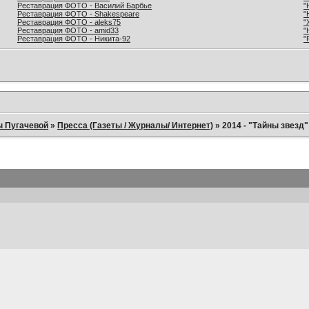
Реставрация ФОТО - Василий Барбье
"
Реставрация ФОТО - Shakespeare
"
Реставрация ФОТО - aleks75
"
Реставрация ФОТО - amid33
"
Реставрация ФОТО - Никита-92
"
ы Пугачевой
»
Пресса (Газеты / Журналы/ Интернет)
»
2014 - "Тайны звезд