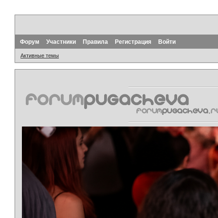
Форум
Участники
Правила
Регистрация
Войти
Активные темы