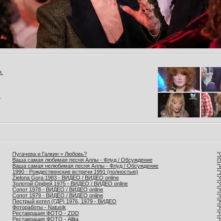
и.
.
Пугачева и Галкин = Любовь?
"
Ваша самая любимая песня Аллы - Флуд / Обсуждение
П
Ваша самая нелюбимая песня Аллы - Флуд / Обсуждение
"
1990 - Рождественские встречи 1991 (полностью)
"
Zielona Gora 1983 - ВИДЕО / ВИДЕО online
"
Золотой Орфей 1975 - ВИДЕО / ВИДЕО online
"
Сопот 1978 - ВИДЕО / ВИДЕО online
"
Сопот 1979 - ВИДЕО / ВИДЕО online
"
Пестрый котел (ГДР) 1976, 1979 - ВИДЕО
"
Фотоработы - Natusik
"
Реставрация ФОТО - ZDD
"
Реставрация ФОТО - Allita
"