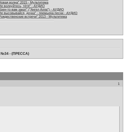
Новая волна" 2015 - Мультитема
Не волнуйтесь, тётя" - АУДИО
Хрен-то вам закат" ("Ангел Алла") - АУДИО
Не высовывайся, дочка" - премьера песни - АУДИО
Рождественские встречи" 2013 - Мультитема
" №34 - (ПРЕССА)
1