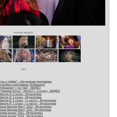
новые видео:
чат:
Сны о любви" - обсуждение программы
угачёва и программа "Избранное"
Избранное" / тур "Да!" - ВИДЕО
Утренняя почта" - Интер (1, 2 сезон) - ВИДЕО
Фактор А" 3 сезон - Мультитема
Фактор А" 2 сезон - Мультитема
Фактор А" 1 сезон - (1 часть) - Мультитема
Фактор А" 1 сезон - (2 часть) - Мультитема
Крым Мьюзик Фест" 2012 - Мультитема
Крым Мьюзик Фест" 2011 - Мультитема
Новая волна" 2011 - Мультитема
Новая волна" 2014 - Мультитема