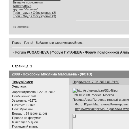
Бывшие поклонники
Фонограмма
группа "Рецитал"
Трёп - Флуд / Обсуждение (2)
Трёп - Флуд / Обсуждение (3)
тв анонсы:
Привет, Гость!
Войдите
или
зарегистрируйтесь
.
»
Forum PUGACHEVA | Форум ПУГАЧЕВА - Форум поклонников Алл
Страница:
1
2008 - Похороны Муслима Магомаева - (ФОТО)
ТимурТомск
Поделиться
17-08-2014 01:24:50
Участник
Зарегистрирован
: 22-07-2013
28.10.2008 Россия, Москва
Сообщений:
676
Певица Алла Пугачева (слева) и арт
Уважение:
+2272
Фото: Юрий Мартьянов/Коммерсант
Позитив:
+2169
http://www.fakt.pl/Alla-Pugaczowa-wzi
Пол:
Мужской
Возраст:
29
[1996-11-09]
+1
Провел на форуме:
6 месяцев 5 дней
Последний визит: