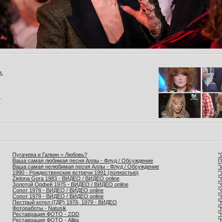
и.
.
Пугачева и Галкин = Любовь?
"
Ваша самая любимая песня Аллы - Флуд / Обсуждение
П
Ваша самая нелюбимая песня Аллы - Флуд / Обсуждение
"
1990 - Рождественские встречи 1991 (полностью)
"
Zielona Gora 1983 - ВИДЕО / ВИДЕО online
"
Золотой Орфей 1975 - ВИДЕО / ВИДЕО online
"
Сопот 1978 - ВИДЕО / ВИДЕО online
"
Сопот 1979 - ВИДЕО / ВИДЕО online
"
Пестрый котел (ГДР) 1976, 1979 - ВИДЕО
"
Фотоработы - Natusik
"
Реставрация ФОТО - ZDD
"
Реставрация ФОТО - Allita
"