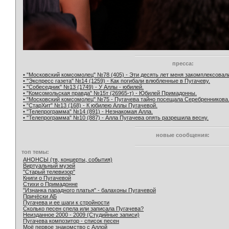
пресса:
• "Московский комсомолец" №78 (405) - Эти десять лет меня закомплексовал
• "Экспресс газета" №14 (1259) - Как погибали влюбленные в Пугачеву.
• "Собеседник" №13 (1749) - У Аллы - юбилей.
• "Комсомольская правда" №15т (26965-т) - Юбилей Примадонны.
• "Московский комсомолец" №75 - Пугачева тайно посещала Серебренникова
• "СтарХит" №13 (168) - К юбилею Аллы Пугачевой.
• "Телепрограмма" №14 (891) - Незнакомая Алла.
• "Телепрограмма" №10 (887) - Алла Пугачева опять разрешила весну.
новые сообщения:
топ темы:
АНОНСЫ (тв, концерты, события)
Виртуальный музей
"Старый телевизор"
Книги о Пугачевой
Стихи о Примадонне
"Изнанка парадного платья" - балахоны Пугачевой
Причёски АБ
Пугачева и ее шаги к стройности
Сколько песен спела или записала Пугачева?
Неизданное 2000 - 2009 (Студийные записи)
Пугачева композитор - список песен
Моё первое знакомство с Аллой