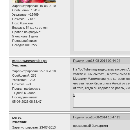
Зарегистрирован
: 15-03-2010
Сообщений:
15119
Уважение:
+16469
Позитив:
+7187
Пол:
Женский
Возраст:
54
[1971-09-06]
Провел на форуме:
5 месяцев 1 день
Последний визит:
Сегодня 00:02:27
moscowneversleeps
Поделиться
18-08-2014 02:44:04
Участник
На YouTube под видеозаписью речи А
Зарегистрирован
: 25-10-2010
хотела с ним сыграть, а потом было 
Сообщений:
283
Муслиму Магометовичу, в котором она
Уважение:
+223
что эта песня была спета Аллой от св
Позитив:
+74
от того, когда он садился за рояль, и
Провел на форуме:
11 дней 6 часов
0
Последний визит:
05-08-2026 08:33:47
perec
Поделиться
18-08-2014 16:47:13
Участник
прекрасный был артист
Зарегистрирован
: 23-07-2013