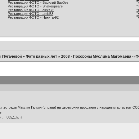
Реставрация ФОТО - Василий Барбье
"
Реставрация ФОТО - Shakespeare
"
Реставрация ФОТО - aleks75
"
Реставрация ФОТО - amid33
"
Реставрация ФОТО - Никита-92
"
ы Пугачевой
»
Фото разных лет
»
2008 - Похороны Муслима Магомаева - (
ист эстрады Максим Галкин (справа) на церемонии прощания с народным артистом С
ъ
el … 885,1.html