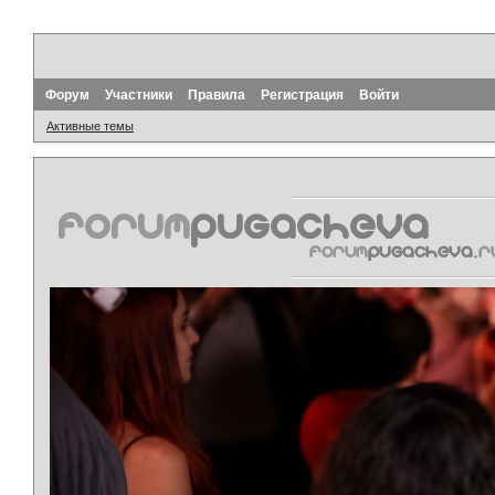
Форум
Участники
Правила
Регистрация
Войти
Активные темы