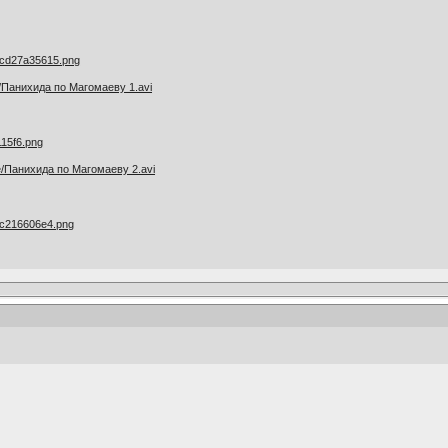
dea/Панихида по Магомаеву 1.avi
8fe/Панихида по Магомаеву 2.avi