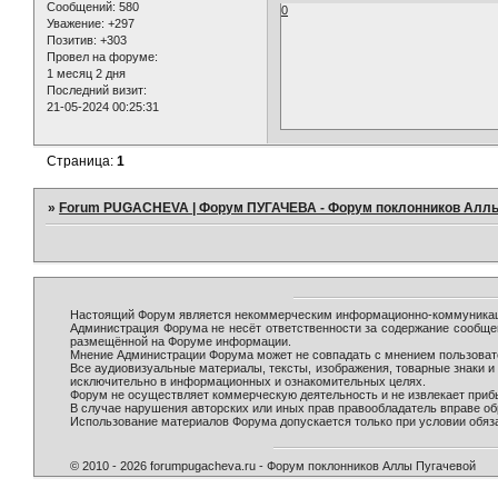
Сообщений:
580
0
Уважение:
+297
Позитив:
+303
Провел на форуме:
1 месяц 2 дня
Последний визит:
21-05-2024 00:25:31
Страница:
1
»
Forum PUGACHEVA | Форум ПУГАЧЕВА - Форум поклонников Алл
Настоящий Форум является некоммерческим информационно-коммуникаци
Администрация Форума не несёт ответственности за содержание сообще
размещённой на Форуме информации.
Мнение Администрации Форума может не совпадать с мнением пользовате
Все аудиовизуальные материалы, тексты, изображения, товарные знаки 
исключительно в информационных и ознакомительных целях.
Форум не осуществляет коммерческую деятельность и не извлекает при
В случае нарушения авторских или иных прав правообладатель вправе о
Использование материалов Форума допускается только при условии обяза
© 2010 - 2026 forumpugacheva.ru - Форум поклонников Аллы Пугачевой