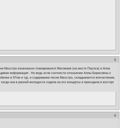
5
сни Маэстро изначально планировался Магомаев (на месте Паулса) и Алла
авдивая информация . Но ведь если соотнести отношение Аллы Борисовны к
юбилее в 97ом и тд), и содержание песни Маэстро, складывается впечатление,
, когда она в ранней молодости ходила на его концерты и приходила в восторг
6