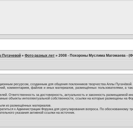
ы Пугачевой
»
Фото разных лет
»
2008 - Похороны Муслима Магомаева - (
онным ресурсом, созданным для общения поклонников творчества Аллы Пугачёвой.
ний, комментариев, файлов и иных материалов, размещённых пользователями, а так
лей. Ответственность за достоверность, актуальность и законность размещаемой ин
и иные объекты интеллектуальной собственности, ссылки на которые размещены на Ф
были из размещённых материалов.
братиться к Администрации Форума для урегулирования вопроса. По обоснованному т
тельного указания активной ссылки на источник.