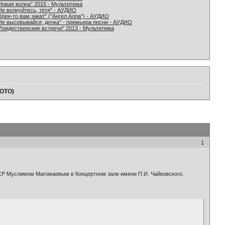
Новая волна" 2015 - Мультитема
Не волнуйтесь, тётя" - АУДИО
Хрен-то вам закат" ("Ангел Алла") - АУДИО
Не высовывайся, дочка" - премьера песни - АУДИО
Рождественские встречи" 2013 - Мультитема
ФОТО)
1
ССР Муслимом Магомаевым в Концертном зале имени П.И. Чайковского.