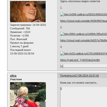
Здесь несколько видео-сюжетов
1.
https://cloud.mail.ru/public/49364ffd7
Зарегистрирован
: 14-04-2010
2.
Сообщений:
756
Уважение:
+1524
Позитив:
+1768
Пол:
Женский
https://cloud.mail.ru/public/0d257a78b
Провел на форуме:
1 месяц 7 дней
3.
Последний визит:
13-09-2023 01:05:54
https://yadi.sk/i/_7y6HOdwZqmBn
+2
alisa
Поделиться
17-08-2014 19:37:42
Участник
Боже,как это можно смотреть..
0