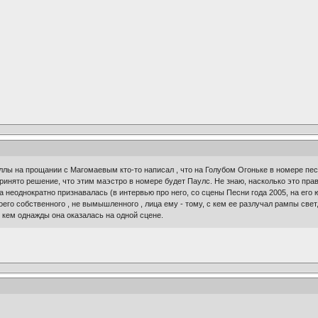
ллы на прощании с Магомаевым кто-то написал , что на Голубом Огоньке в номере пе
принято решение, что этим маэстро в номере будет Паулс. Не знаю, насколько это пр
 неоднократно признавалась (в интервью про него, со сцены Песни года 2005, на его 
оего собственного , не вымышленного , лица ему - тому, с кем ее разлучал рампы свет
 с кем однажды она оказалась на одной сцене.