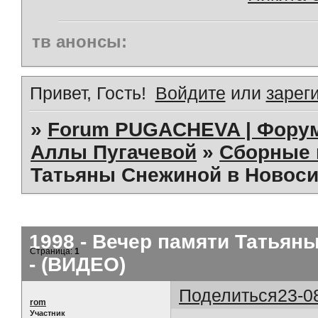
тв анонсы:
Привет, Гость!
Войдите
или
зарег
»
Forum PUGACHEVA | Форум
Аллы Пугачевой
»
Сборные 
Татьяны Снежиной в Новосиб
1998 - Вечер памяти Татьян
Страница:
1
- (ВИДЕО)
Поделиться
23-0
rom
Участник