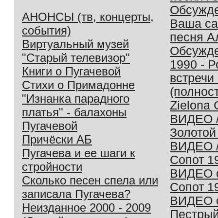
Обсужд
АНОНСЫ (тв, концерты,
Ваша с
события)
песня А
Виртуальный музей
Обсужд
"Старый телевизор"
1990 - 
Книги о Пугачевой
встречи
Стихи о Примадонне
(полнос
"Изнанка парадного
Zielona 
платья" - балахоны
ВИДЕО /
Пугачевой
Золотой
Причёски АБ
ВИДЕО /
Пугачева и ее шаги к
Сопот 1
стройности
ВИДЕО o
Сколько песен спела или
Сопот 1
записала Пугачева?
ВИДЕО o
Неизданное 2000 - 2009
Пестрый