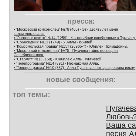
пресса:
• "Московский комсомолец" №78 (405) - Эти десять лет меня
закомплексовали.
• "Экспресс газета" №14 (1259) - Как погибали влюбленные в Пугачеву.
• "Собеседник" №13 (1749) - У Аллы - юбилей.
• "Комсомольская правда" №15т (26965-т) - Юбилей Примадонны.
• "Московский комсомолец" №75 - Пугачева тайно посещала
Серебренникова.
• "СтарХит" №13 (168) - К юбилею Аллы Пугачевой.
• "Телепрограмма" №14 (891) - Незнакомая Алла.
• "Телепрограмма" №10 (887) - Алла Пугачева опять разрешила весну.
новые сообщения:
топ темы:
Пугачев
Любовь
Ваша с
песня А