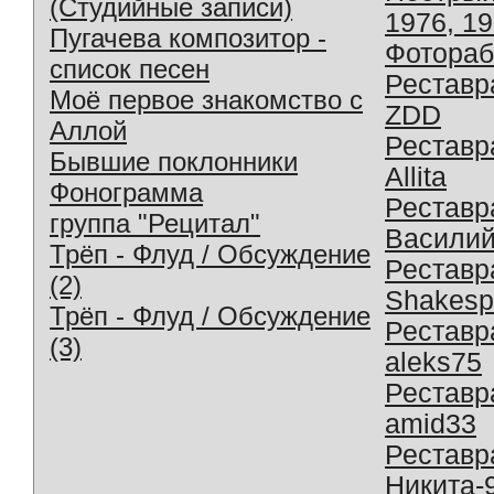
(Студийные записи)
1976, 1
Пугачева композитор -
Фотораб
список песен
Реставр
Моё первое знакомство с
ZDD
Аллой
Реставр
Бывшие поклонники
Allita
Фонограмма
Реставр
группа "Рецитал"
Василий
Трёп - Флуд / Обсуждение
Реставр
(2)
Shakesp
Трёп - Флуд / Обсуждение
Реставр
(3)
aleks75
Реставр
amid33
Реставр
Никита-