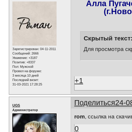
Алла Пугач
(г.Нов
Скрытый текст
Для просмотра ск
Зарегистрирован
: 04-11-2011
Сообщений:
2666
Уважение:
+3187
Позитив:
+8337
Пол:
Мужской
Провел на форуме:
3 месяца 10 дней
+1
Последний визит:
31-03-2021 17:28:25
Поделиться
24-0
UGS
Администратор
rom
, ссылка на скач
0