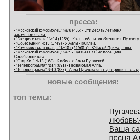
пресса:
• "Московский комсомолец" №78 (405) - Эти десять лет меня
закомплексовали.
• "Экспресс газета" №14 (1259) - Как погибали влюбленные в Пугачеву.
• "Собеседник" №13 (1749) - У Аллы - юбилей.
• "Комсомольская правда" №15т (26965-т) - Юбилей Примадонны.
• "Московский комсомолец" №75 - Пугачева тайно посещала
Серебренникова.
• "СтарХит" №13 (168) - К юбилею Аллы Пугачевой.
• "Телепрограмма" №14 (891) - Незнакомая Алла.
• "Телепрограмма" №10 (887) - Алла Пугачева опять разрешила весну.
новые сообщения:
топ темы:
Пугачев
Любовь
Ваша с
песня А