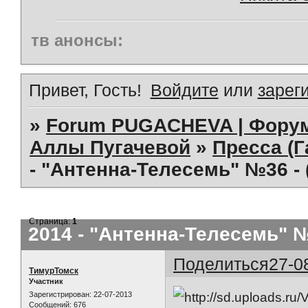
тв анонсы:
Привет, Гость!
Войдите
или
зарег
»
Forum PUGACHEVA | Форум
Аллы Пугачевой
»
Пресса (Г
- "Антенна-Телесемь" №36 -
Страница:
1
2014 - "Антенна-Телесемь" 
Поделиться
27-0
ТимурТомск
Участник
Зарегистрирован
: 22-07-2013
Сообщений:
676