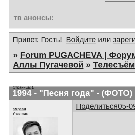
тв анонсы:
Привет, Гость!
Войдите
или
зарег
»
Forum PUGACHEVA | Форум
Аллы Пугачевой
»
Телесъём
Страница:
1
1994 - "Песня года" - (ФОТО)
Поделиться
05-0
эмраан
Участник