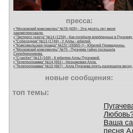
пресса:
• "Московский комсомолец" №78 (405) - Эти десять лет меня
закомплексовали.
• "Экспресс газета" №14 (1259) - Как погибали влюбленные в Пугачеву.
• "Собеседник" №13 (1749) - У Аллы - юбилей.
• "Комсомольская правда" №15т (26965-т) - Юбилей Примадонны.
• "Московский комсомолец" №75 - Пугачева тайно посещала
Серебренникова.
• "СтарХит" №13 (168) - К юбилею Аллы Пугачевой.
• "Телепрограмма" №14 (891) - Незнакомая Алла.
• "Телепрограмма" №10 (887) - Алла Пугачева опять разрешила весну.
новые сообщения:
топ темы:
Пугачев
Любовь
Ваша с
песня А