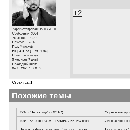
+2
Зарегистрирован
: 15-03-2010
Сообщений:
3004
Уважение:
+4927
Позитив:
+5216
Пол:
Мужской
Возраст:
57
[1969-01-04]
Провел на форуме:
5 месяцев 7 дней
Последний визит:
04-11-2025 13:00:32
Страница:
1
Похожие темы
1994 - "Песня года" - (ФОТО)
Сборные концер
1994 - Витебск (23.07) - (ВИДЕО / ВИДЕО online)
Сольные концер
На даче у Аллы Пугачевой - Экспресс-газета -
Пресса (Газеты /