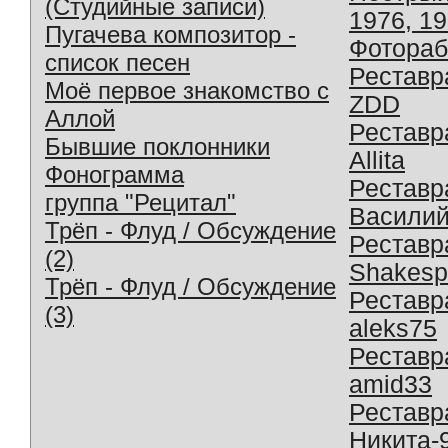
(Студийные записи)
1976, 1
Пугачева композитор -
Фотораб
список песен
Реставр
Моё первое знакомство с
ZDD
Аллой
Реставр
Бывшие поклонники
Allita
Фонограмма
Реставр
группа "Рецитал"
Василий
Трёп - Флуд / Обсуждение
Реставр
(2)
Shakesp
Трёп - Флуд / Обсуждение
Реставр
(3)
aleks75
Реставр
amid33
Реставр
Никита-