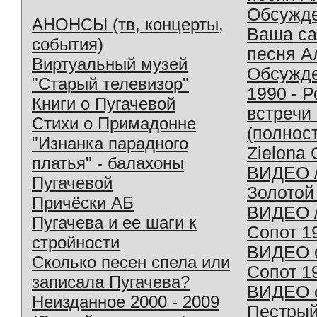
Обсужд
АНОНСЫ (тв, концерты,
Ваша с
события)
песня А
Виртуальный музей
Обсужд
"Старый телевизор"
1990 - 
Книги о Пугачевой
встречи
Стихи о Примадонне
(полнос
"Изнанка парадного
Zielona 
платья" - балахоны
ВИДЕО /
Пугачевой
Золотой
Причёски АБ
ВИДЕО /
Пугачева и ее шаги к
Сопот 1
стройности
ВИДЕО o
Сколько песен спела или
Сопот 1
записала Пугачева?
ВИДЕО o
Неизданное 2000 - 2009
Пестрый