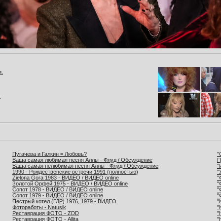
и.
.
Пугачева и Галкин = Любовь?
"
Ваша самая любимая песня Аллы - Флуд / Обсуждение
П
Ваша самая нелюбимая песня Аллы - Флуд / Обсуждение
"
1990 - Рождественские встречи 1991 (полностью)
"
Zielona Gora 1983 - ВИДЕО / ВИДЕО online
"
Золотой Орфей 1975 - ВИДЕО / ВИДЕО online
"
Сопот 1978 - ВИДЕО / ВИДЕО online
"
Сопот 1979 - ВИДЕО / ВИДЕО online
"
Пестрый котел (ГДР) 1976, 1979 - ВИДЕО
"
Фотоработы - Natusik
"
Реставрация ФОТО - ZDD
"
Реставрация ФОТО - Allita
"