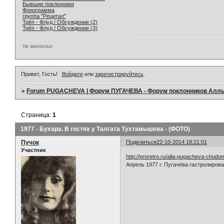
Бывшие поклонники
Фонограмма
группа "Рецитал"
Трёп - Флуд / Обсуждение (2)
Трёп - Флуд / Обсуждение (3)
тв анонсы:
Привет, Гость!
Войдите
или
зарегистрируйтесь
.
»
Forum PUGACHEVA | Форум ПУГАЧЕВА - Форум поклонников Алл
Страница:
1
1977 - Бухара. В гостях у Талгата Тухтамышева - (ФОТО)
Пучок
Поделиться
22-10-2014 18:21:01
Участник
http://proretro.ru/alla-pugacheva-chudo
Апрель 1977 г. Пугачёва гастролиров