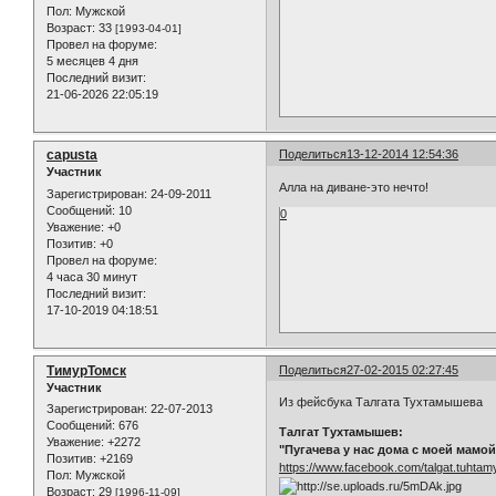
Пол:
Мужской
Возраст:
33
[1993-04-01]
Провел на форуме:
5 месяцев 4 дня
Последний визит:
21-06-2026 22:05:19
capusta
Поделиться
13-12-2014 12:54:36
Участник
Алла на диване-это нечто!
Зарегистрирован
: 24-09-2011
Сообщений:
10
0
Уважение:
+0
Позитив:
+0
Провел на форуме:
4 часа 30 минут
Последний визит:
17-10-2019 04:18:51
ТимурТомск
Поделиться
27-02-2015 02:27:45
Участник
Из фейсбука Талгата Тухтамышева
Зарегистрирован
: 22-07-2013
Сообщений:
676
Талгат Тухтамышев:
Уважение:
+2272
"Пугачева у нас дома с моей мамой
Позитив:
+2169
https://www.facebook.com/talgat.tuhtam
Пол:
Мужской
Возраст:
29
[1996-11-09]