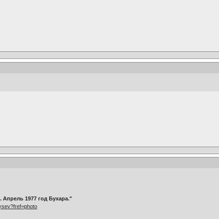
. Апрель 1977 год Бухара."
ysev?fref=photo