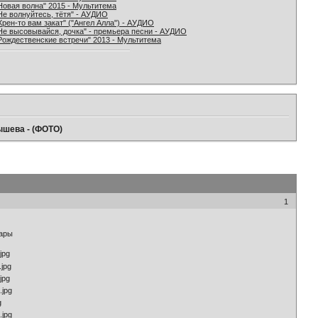
Новая волна" 2015 - Мультитема
Не волнуйтесь, тётя" - АУДИО
Хрен-то вам закат" ("Ангел Алла") - АУДИО
Не высовывайся, дочка" - премьера песни - АУДИО
Рождественские встречи" 2013 - Мультитема
мышева - (ФОТО)
1
хары