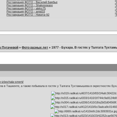
Реставрация ФОТО - Василий Барбье
"
Реставрация ФОТО - Shakespeare
"
Реставрация ФОТО - aleks75
"
Реставрация ФОТО - amid33
"
Реставрация ФОТО - Никита-92
"
ы Пугачевой
»
Фото разных лет
»
1977 - Бухара. В гостях у Талгата Тухта
m-izbezhala-smerti/
ала в Ташкенте, а также побывала в гостях у Талгата Тухтамышева в окрестностях Бу