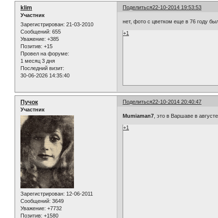
klim
Поделиться
22-10-2014 19:53:53
Участник
нет, фото с цветком еще в 76 году б
Зарегистрирован
: 21-03-2010
Сообщений:
655
+1
Уважение:
+385
Позитив:
+15
Провел на форуме:
1 месяц 3 дня
Последний визит:
30-06-2026 14:35:40
Пучок
Поделиться
22-10-2014 20:40:47
Участник
Mumiaman7
, это в Варшаве в август
+1
Зарегистрирован
: 12-06-2011
Сообщений:
3649
Уважение:
+7732
Позитив:
+1580