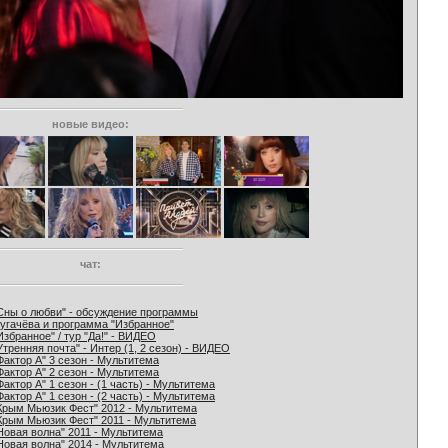
новые видео:
чат:
Сны о любви" - обсуждение программы
угачёва и программа "Избранное"
Избранное" / тур "Да!" - ВИДЕО
Утренняя почта" - Интер (1, 2 сезон) - ВИДЕО
Фактор А" 3 сезон - Мультитема
Фактор А" 2 сезон - Мультитема
Фактор А" 1 сезон - (1 часть) - Мультитема
Фактор А" 1 сезон - (2 часть) - Мультитема
Крым Мьюзик Фест" 2012 - Мультитема
Крым Мьюзик Фест" 2011 - Мультитема
Новая волна" 2011 - Мультитема
Новая волна" 2014 - Мультитема