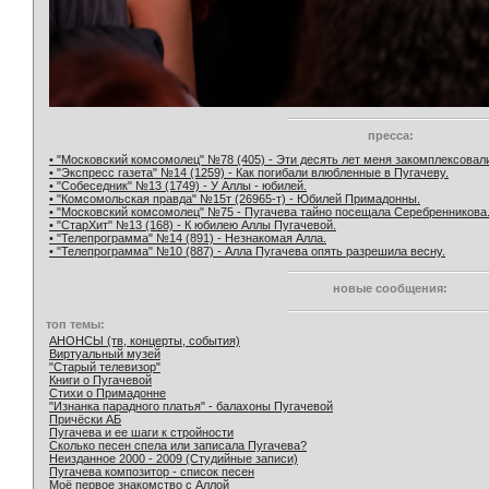
пресса:
• "Московский комсомолец" №78 (405) - Эти десять лет меня закомплексовал
• "Экспресс газета" №14 (1259) - Как погибали влюбленные в Пугачеву.
• "Собеседник" №13 (1749) - У Аллы - юбилей.
• "Комсомольская правда" №15т (26965-т) - Юбилей Примадонны.
• "Московский комсомолец" №75 - Пугачева тайно посещала Серебренникова
• "СтарХит" №13 (168) - К юбилею Аллы Пугачевой.
• "Телепрограмма" №14 (891) - Незнакомая Алла.
• "Телепрограмма" №10 (887) - Алла Пугачева опять разрешила весну.
новые сообщения:
топ темы:
АНОНСЫ (тв, концерты, события)
Виртуальный музей
"Старый телевизор"
Книги о Пугачевой
Стихи о Примадонне
"Изнанка парадного платья" - балахоны Пугачевой
Причёски АБ
Пугачева и ее шаги к стройности
Сколько песен спела или записала Пугачева?
Неизданное 2000 - 2009 (Студийные записи)
Пугачева композитор - список песен
Моё первое знакомство с Аллой