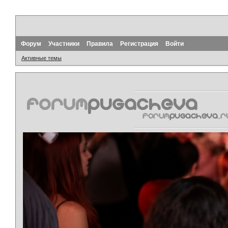
Форум
Участники
Правила
Регистрация
Войти
Активные темы