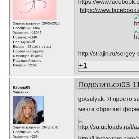
https://www.facebook
https://www.facebook.
Зарегистрирован
: 29-05-2012
Сообщений:
6847
Уважение:
+16042
Позитив:
+1146
Пол:
Мужской
Возраст:
53
[1973-01-21]
Провел на форуме:
http://strajin.ru/serge
6 месяцев 15 дней
Последний визит:
+1
Вчера 23:22:02
Поделиться
03-1
Карина09
Участник
gotsulyak: Я просто 
мечта обретает форму
Зарегистрирован
: 26-11-2013
Сообщений:
125
Уважение:
+269
http://i.instagram.co