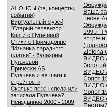
Обсужд
АНОНСЫ (тв, концерты,
Ваша с
события)
песня А
Виртуальный музей
Обсужд
"Старый телевизор"
1990 - 
Книги о Пугачевой
встречи
Стихи о Примадонне
(полнос
"Изнанка парадного
Zielona 
платья" - балахоны
ВИДЕО /
Пугачевой
Золотой
Причёски АБ
ВИДЕО /
Пугачева и ее шаги к
Сопот 1
стройности
ВИДЕО o
Сколько песен спела или
Сопот 1
записала Пугачева?
ВИДЕО o
Неизданное 2000 - 2009
Пестрый