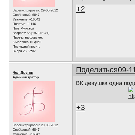
+2
Зарегистрирован
: 29-05-2012
Сообщений:
6847
Уважение:
+16042
Позитив:
+1146
Пол:
Мужской
Возраст:
53
[1973-01-21]
Провел на форуме:
6 месяцев 15 дней
Последний визит:
Вчера 23:22:02
Поделиться
09-1
Чел Другов
Администратор
ВК девушка одна поде
+3
Зарегистрирован
: 29-05-2012
Сообщений:
6847
Уважение:
+16042