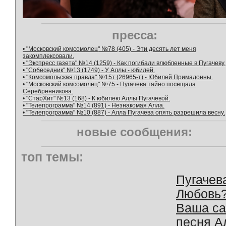
пресса:
• "Московский комсомолец" №78 (405) - Эти десять лет меня
закомплексовали.
• "Экспресс газета" №14 (1259) - Как погибали влюбленные в Пугачеву.
• "Собеседник" №13 (1749) - У Аллы - юбилей.
• "Комсомольская правда" №15т (26965-т) - Юбилей Примадонны.
• "Московский комсомолец" №75 - Пугачева тайно посещала
Серебренникова.
• "СтарХит" №13 (168) - К юбилею Аллы Пугачевой.
• "Телепрограмма" №14 (891) - Незнакомая Алла.
• "Телепрограмма" №10 (887) - Алла Пугачева опять разрешила весну.
новые сообщения:
топ темы:
Пугачев
Любовь
Ваша с
песня А