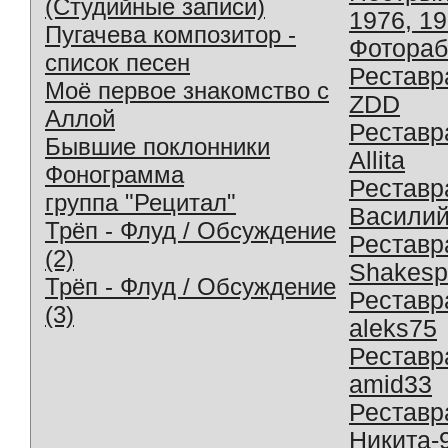
(Студийные записи)
1976, 1
Пугачева композитор -
Фотораб
список песен
Реставр
Моё первое знакомство с
ZDD
Аллой
Реставр
Бывшие поклонники
Allita
Фонограмма
Реставр
группа "Рецитал"
Василий
Трёп - Флуд / Обсуждение
Реставр
(2)
Shakesp
Трёп - Флуд / Обсуждение
Реставр
(3)
aleks75
Реставр
amid33
Реставр
Никита-