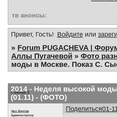
тв анонсы:
Привет, Гость!
Войдите
или
зарег
»
Forum PUGACHEVA | Форум
Аллы Пугачевой
»
Фото раз
моды в Москве. Показ С. Сыс
2014 - Неделя высокой моды
Страница:
1
(01.11) - (ФОТО)
Поделиться
01-1
Чел Другов
Администратор