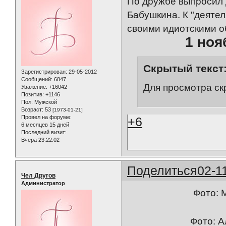
По дружбе выпросил
Бабушкина. К "деятел
своими идиотскими о
1 ноя
Скрытый текст
Зарегистрирован
: 29-05-2012
Сообщений:
6847
Для просмотра ск
Уважение:
+16042
Позитив:
+1146
Пол:
Мужской
Возраст:
53
[1973-01-21]
Провел на форуме:
+6
6 месяцев 15 дней
Последний визит:
Вчера 23:22:02
Поделиться
02-1
Чел Другов
Администратор
Фото: 
Фото: 