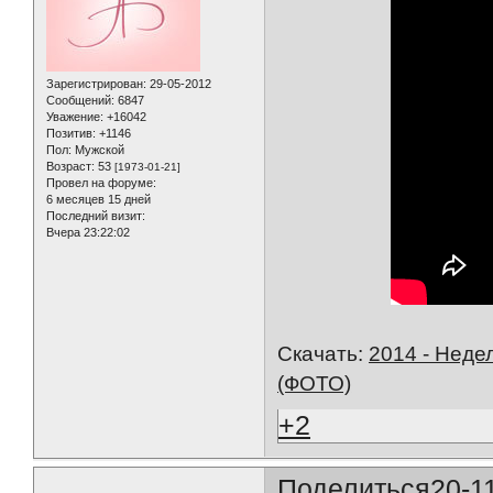
Зарегистрирован
: 29-05-2012
Сообщений:
6847
Уважение:
+16042
Позитив:
+1146
Пол:
Мужской
Возраст:
53
[1973-01-21]
Провел на форуме:
6 месяцев 15 дней
Последний визит:
Вчера 23:22:02
Скачать:
2014 - Неде
(ФОТО)
+2
Поделиться
20-1