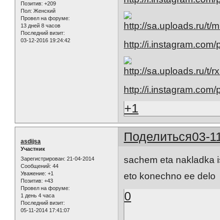
Позитив:
+209
Пол:
Женский
Провел на форуме:
13 дней 8 часов
Последний визит:
03-12-2016 19:24:42
http://i.instagram.co
http://i.instagram.co
+1
Поделиться
03-1
asdijsa
Участник
sachem eta nakladka i
Зарегистрирован
: 21-04-2014
Сообщений:
44
Уважение:
+1
eto konechno ee delo
Позитив:
+43
Провел на форуме:
0
1 день 4 часа
Последний визит:
05-11-2014 17:41:07