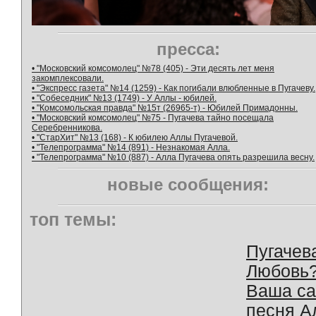
пресса:
• "Московский комсомолец" №78 (405) - Эти десять лет меня
закомплексовали.
• "Экспресс газета" №14 (1259) - Как погибали влюбленные в Пугачеву.
• "Собеседник" №13 (1749) - У Аллы - юбилей.
• "Комсомольская правда" №15т (26965-т) - Юбилей Примадонны.
• "Московский комсомолец" №75 - Пугачева тайно посещала
Серебренникова.
• "СтарХит" №13 (168) - К юбилею Аллы Пугачевой.
• "Телепрограмма" №14 (891) - Незнакомая Алла.
• "Телепрограмма" №10 (887) - Алла Пугачева опять разрешила весну.
новые сообщения:
топ темы:
Пугачев
Любовь
Ваша с
песня А