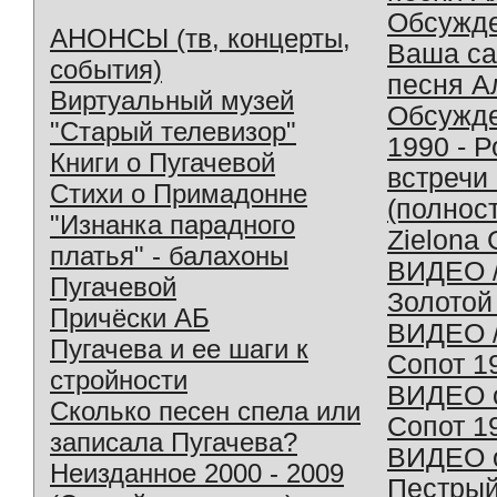
Обсужд
АНОНСЫ (тв, концерты,
Ваша с
события)
песня А
Виртуальный музей
Обсужд
"Старый телевизор"
1990 - 
Книги о Пугачевой
встречи
Стихи о Примадонне
(полнос
"Изнанка парадного
Zielona 
платья" - балахоны
ВИДЕО /
Пугачевой
Золотой
Причёски АБ
ВИДЕО /
Пугачева и ее шаги к
Сопот 1
стройности
ВИДЕО o
Сколько песен спела или
Сопот 1
записала Пугачева?
ВИДЕО o
Неизданное 2000 - 2009
Пестрый