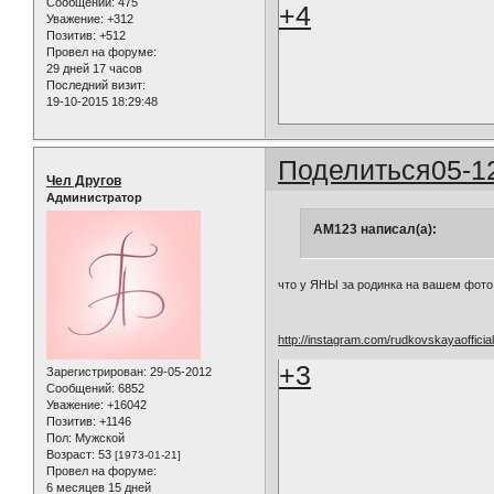
Сообщений:
475
+4
Уважение:
+312
Позитив:
+512
Провел на форуме:
29 дней 17 часов
Последний визит:
19-10-2015 18:29:48
Поделиться
05-1
Чел Другов
Администратор
AM123 написал(а):
что у ЯНЫ за родинка на вашем фото (
http://instagram.com/rudkovskayaofficia
+3
Зарегистрирован
: 29-05-2012
Сообщений:
6852
Уважение:
+16042
Позитив:
+1146
Пол:
Мужской
Возраст:
53
[1973-01-21]
Провел на форуме:
6 месяцев 15 дней