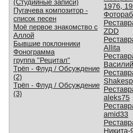
(Студийные записи)
1976, 1
Пугачева композитор -
Фотораб
список песен
Реставр
Моё первое знакомство с
ZDD
Аллой
Реставр
Бывшие поклонники
Allita
Фонограмма
Реставр
группа "Рецитал"
Василий
Трёп - Флуд / Обсуждение
Реставр
(2)
Shakesp
Трёп - Флуд / Обсуждение
Реставр
(3)
aleks75
Реставр
amid33
Реставр
Никита-