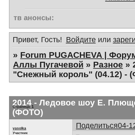
тв анонсы:
Привет, Гость!
Войдите
или
зарег
»
Forum PUGACHEVA | Форум
Аллы Пугачевой
»
Разное
»
"Снежный король" (04.12) - 
2014 - Ледовое шоу Е. Плюще
Страница:
1
(ФОТО)
Поделиться
04-1
vasolka
Участник