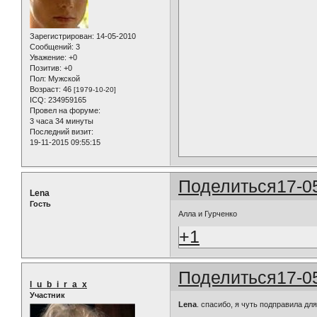
Зарегистрирован
: 14-05-2010
Сообщений:
3
Уважение:
+0
Позитив:
+0
Пол:
Мужской
Возраст:
46
[1979-10-20]
ICQ:
234959165
Провел на форуме:
3 часа 34 минуты
Последний визит:
19-11-2015 09:55:15
Поделиться
17-0
Lena
Гость
Алла и Гурченко
+1
Поделиться
17-0
l_u_b_i_r_a_x
Участник
Lena
. cпасибо, я чуть подправила дл