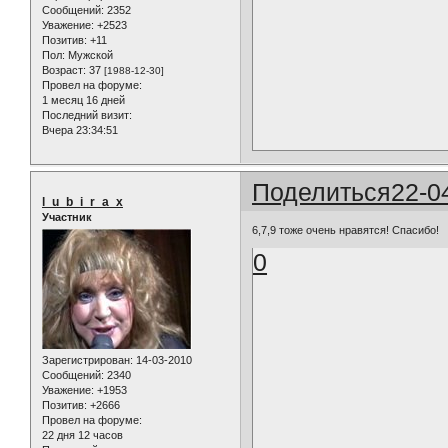
Сообщений:
2352
Уважение:
+2523
Позитив:
+11
Пол:
Мужской
Возраст:
37
[1988-12-30]
Провел на форуме:
1 месяц 16 дней
Последний визит:
Вчера 23:34:51
Поделиться
22-0
l_u_b_i_r_a_x
Участник
6,7,9 тоже очень нравятся! Спасибо!
0
Зарегистрирован
: 14-03-2010
Сообщений:
2340
Уважение:
+1953
Позитив:
+2666
Провел на форуме:
22 дня 12 часов