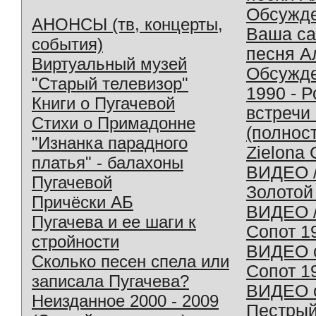
Обсужд
АНОНСЫ (тв, концерты,
Ваша с
события)
песня А
Виртуальный музей
Обсужд
"Старый телевизор"
1990 - 
Книги о Пугачевой
встречи
Стихи о Примадонне
(полнос
"Изнанка парадного
Zielona 
платья" - балахоны
ВИДЕО /
Пугачевой
Золотой
Причёски АБ
ВИДЕО /
Пугачева и ее шаги к
Сопот 1
стройности
ВИДЕО o
Сколько песен спела или
Сопот 1
записала Пугачева?
ВИДЕО o
Неизданное 2000 - 2009
Пестрый