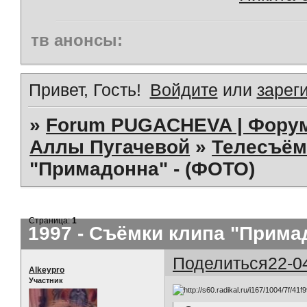
тв анонсы:
Привет, Гость!
Войдите
или
зарег
»
Forum PUGACHEVA | Форум
Аллы Пугачевой
»
Телесъём
"Примадонна" - (ФОТО)
Страница:
1
1997 - Съёмки клипа "Прима
Поделиться
22-0
Alkeypro
Участник