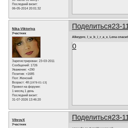
Последний визит:
06-05-2014 20:01:32
Поделиться
23-1
Nika-Viktoriya
Участник
Alkeypro
,
l_u_b_i_r_a_x
,
Lena
спасиб
0
Зарегистрирован
: 23-03-2011
Сообщений:
1726
Уважение:
+290
Позитив:
+1685
Пол:
Женский
Возраст:
48
[1978-01-13]
Провел на форуме:
1 месяц 1 день
Последний визит:
31-07-2026 13:46:20
Поделиться
23-1
VihrovX
Участник