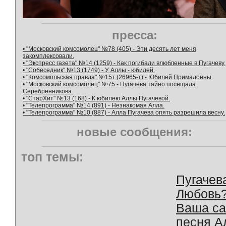
пресса:
• "Московский комсомолец" №78 (405) - Эти десять лет меня
закомплексовали.
• "Экспресс газета" №14 (1259) - Как погибали влюбленные в Пугачеву.
• "Собеседник" №13 (1749) - У Аллы - юбилей.
• "Комсомольская правда" №15т (26965-т) - Юбилей Примадонны.
• "Московский комсомолец" №75 - Пугачева тайно посещала
Серебренникова.
• "СтарХит" №13 (168) - К юбилею Аллы Пугачевой.
• "Телепрограмма" №14 (891) - Незнакомая Алла.
• "Телепрограмма" №10 (887) - Алла Пугачева опять разрешила весну.
новые сообщения:
топ темы:
Пугачев
Любовь
Ваша с
песня А