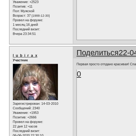
Уважение:
+2523
Позитив:
+11
Пол:
Мужской
Возраст:
37
[1988-12-30]
Провел на форуме:
1 месяц 16 дней
Последний визит:
Вчера 23:34:51
Поделиться
22-0
l_u_b_i_r_a_x
Участник
Первая просто отпдано красивая! Сп
0
Зарегистрирован
: 14-03-2010
Сообщений:
2340
Уважение:
+1953
Позитив:
+2666
Провел на форуме:
22 дня 12 часов
Последний визит:
06-06-2020 22:30:10