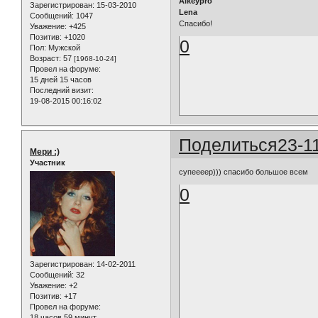
Alkeypro
Зарегистрирован
: 15-03-2010
Lena
Сообщений:
1047
Спасибо!
Уважение:
+425
Позитив:
+1020
0
Пол:
Мужской
Возраст:
57
[1968-10-24]
Провел на форуме:
15 дней 15 часов
Последний визит:
19-08-2015 00:16:02
Поделиться
23-1
Мери :)
Участник
супеееер))) спасибо большое всем
0
Зарегистрирован
: 14-02-2011
Сообщений:
32
Уважение:
+2
Позитив:
+17
Провел на форуме:
18 часов 59 минут