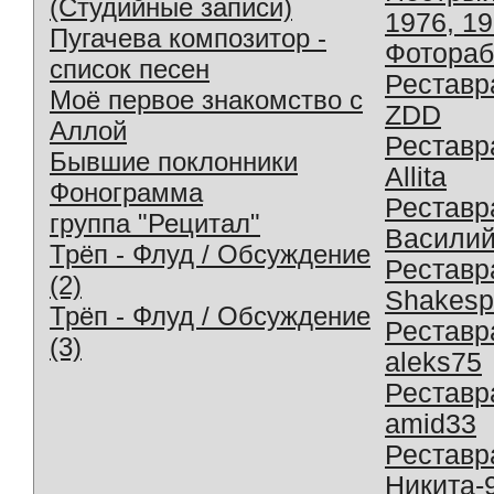
(Студийные записи)
1976, 1
Пугачева композитор -
Фотораб
список песен
Реставр
Моё первое знакомство с
ZDD
Аллой
Реставр
Бывшие поклонники
Allita
Фонограмма
Реставр
группа "Рецитал"
Василий
Трёп - Флуд / Обсуждение
Реставр
(2)
Shakesp
Трёп - Флуд / Обсуждение
Реставр
(3)
aleks75
Реставр
amid33
Реставр
Никита-