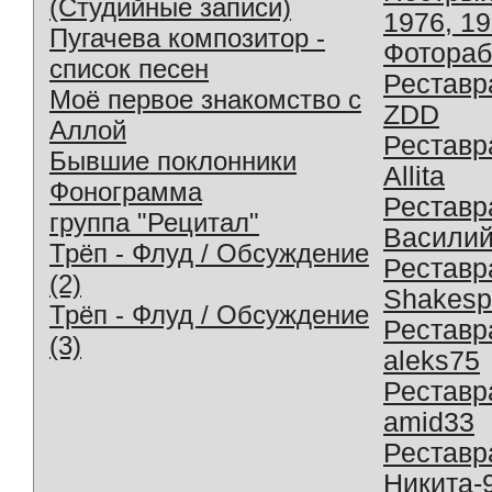
(Студийные записи)
1976, 1
Пугачева композитор -
Фотораб
список песен
Реставр
Моё первое знакомство с
ZDD
Аллой
Реставр
Бывшие поклонники
Allita
Фонограмма
Реставр
группа "Рецитал"
Василий
Трёп - Флуд / Обсуждение
Реставр
(2)
Shakesp
Трёп - Флуд / Обсуждение
Реставр
(3)
aleks75
Реставр
amid33
Реставр
Никита-