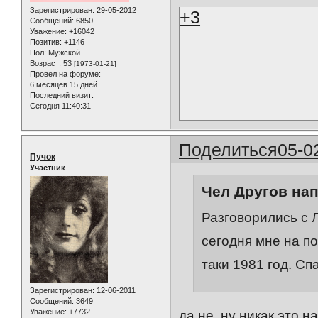
Зарегистрирован
: 29-05-2012
+3
Сообщений:
6850
Уважение:
+16042
Позитив:
+1146
Пол:
Мужской
Возраст:
53
[1973-01-21]
Провел на форуме:
6 месяцев 15 дней
Последний визит:
Сегодня 11:40:31
Поделиться
05-0
Пучок
Участник
Чел Другов нап
Разговорились с 
сегодня мне на по
таки 1981 год. Сп
Зарегистрирован
: 12-06-2011
Сообщений:
3649
Уважение:
+7732
да не, ну никак это н