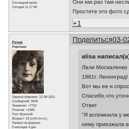
Они как раз там несл
Последний визит:
Сегодня 11:17:48
Простите это фото сд
+1
Поделиться
03-0
Пучок
Участник
alisa написал(а
Лали Москаленко
1981г. Ленинград!
Вот мы ее и спрос
Спасибо,что уточ
Зарегистрирован
: 12-06-2011
Сообщений:
3649
Ответ
Уважение:
+7732
Позитив:
+1580
"Я вспомнила у м
Пол:
Мужской
Возраст:
33
[1993-04-01]
Провел на форуме:
нему приезжала в
5 месяцев 4 дня