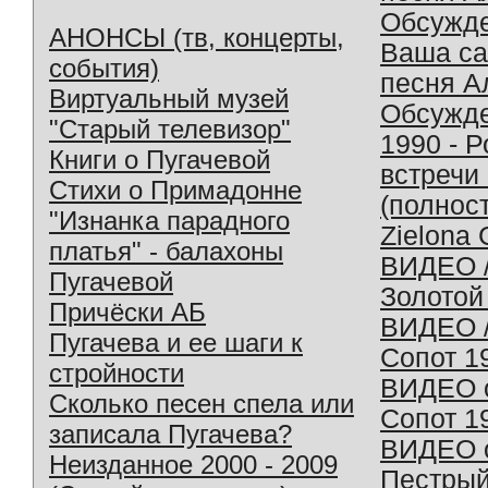
Обсужд
АНОНСЫ (тв, концерты,
Ваша с
события)
песня А
Виртуальный музей
Обсужд
"Старый телевизор"
1990 - 
Книги о Пугачевой
встречи
Стихи о Примадонне
(полнос
"Изнанка парадного
Zielona 
платья" - балахоны
ВИДЕО /
Пугачевой
Золотой
Причёски АБ
ВИДЕО /
Пугачева и ее шаги к
Сопот 1
стройности
ВИДЕО o
Сколько песен спела или
Сопот 1
записала Пугачева?
ВИДЕО o
Неизданное 2000 - 2009
Пестрый