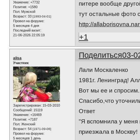
Уважение:
+7732
питере вообще другой
Позитив:
+1580
Пол:
Мужской
тут остальные фото с
Возраст:
33
[1993-04-01]
Провел на форуме:
http://allaborisovna.na
5 месяцев 4 дня
Последний визит:
+1
21-06-2026 22:05:19
Поделиться
03-0
alisa
Участник
Лали Москаленко
1981г. Ленинград! Алл
Вот мы ее и спросим.
Спасибо,что уточнил
Зарегистрирован
: 15-03-2010
Ответ
Сообщений:
15119
Уважение:
+16469
Позитив:
+7187
"Я вспомнила у меня 
Пол:
Женский
Возраст:
54
[1971-09-06]
приезжала в Москву!
Провел на форуме:
5 месяцев 1 день