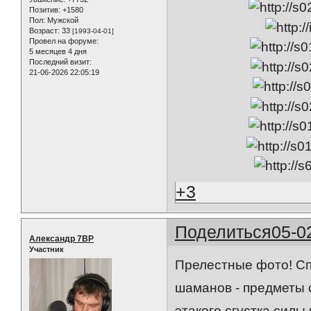
Позитив:
+1580
Пол:
Мужской
Возраст:
33
[1993-04-01]
Провел на форуме:
5 месяцев 4 дня
Последний визит:
21-06-2026 22:05:19
+3
Поделиться
05-0
Александр 7ВР
Участник
Прелестные фото! Спа
шаманов - предметы 
этакого сгустка силы