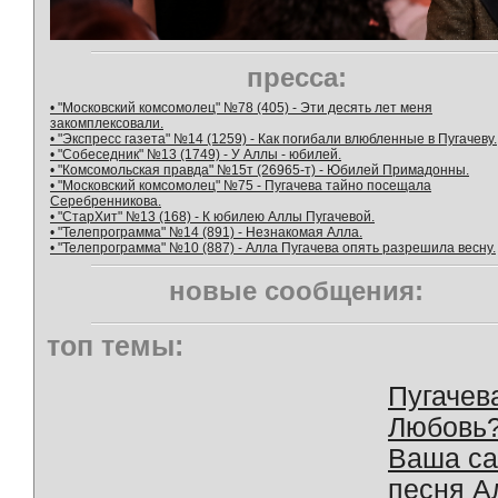
пресса:
• "Московский комсомолец" №78 (405) - Эти десять лет меня
закомплексовали.
• "Экспресс газета" №14 (1259) - Как погибали влюбленные в Пугачеву.
• "Собеседник" №13 (1749) - У Аллы - юбилей.
• "Комсомольская правда" №15т (26965-т) - Юбилей Примадонны.
• "Московский комсомолец" №75 - Пугачева тайно посещала
Серебренникова.
• "СтарХит" №13 (168) - К юбилею Аллы Пугачевой.
• "Телепрограмма" №14 (891) - Незнакомая Алла.
• "Телепрограмма" №10 (887) - Алла Пугачева опять разрешила весну.
новые сообщения:
топ темы:
Пугачев
Любовь
Ваша с
песня А