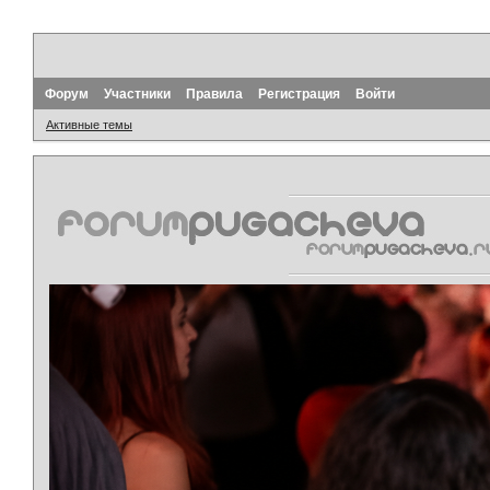
Форум
Участники
Правила
Регистрация
Войти
Активные темы