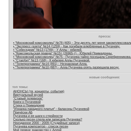
пресса:
• "Московский комсомолец" №78 (405) - Эти десять лет меня закомплексовал
• "Экспресс газета" №14 (1259) - Как погибали влюбленные в Пугачеву.
• "Собеседник" №13 (1749) - У Аллы - юбилей.
• "Комсомольская правда" №15т (26965-т) - Юбилей Примадонны.
• "Московский комсомолец" №75 - Пугачева тайно посещала Серебренникова
• "СтарХит" №13 (168) - К юбилею Аллы Пугачевой.
• "Телепрограмма" №14 (891) - Незнакомая Алла.
• "Телепрограмма" №10 (887) - Алла Пугачева опять разрешила весну.
новые сообщения:
топ темы:
АНОНСЫ (тв, концерты, события)
Виртуальный музей
"Старый телевизор"
Книги о Пугачевой
Стихи о Примадонне
"Изнанка парадного платья" - балахоны Пугачевой
Причёски АБ
Пугачева и ее шаги к стройности
Сколько песен спела или записала Пугачева?
Неизданное 2000 - 2009 (Студийные записи)
Пугачева композитор - список песен
Моё первое знакомство с Аллой