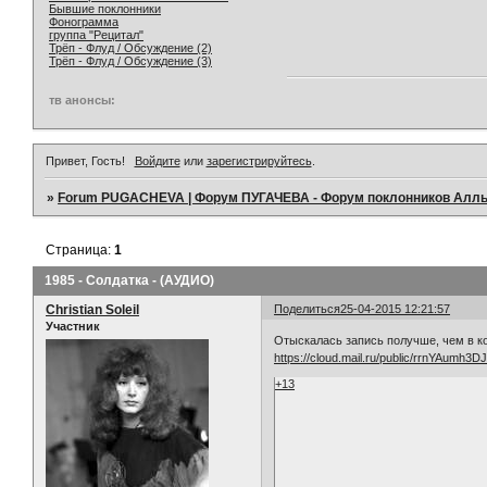
Бывшие поклонники
Фонограмма
группа "Рецитал"
Трёп - Флуд / Обсуждение (2)
Трёп - Флуд / Обсуждение (3)
тв анонсы:
Привет, Гость!
Войдите
или
зарегистрируйтесь
.
»
Forum PUGACHEVA | Форум ПУГАЧЕВА - Форум поклонников Алл
Страница:
1
1985 - Солдатка - (АУДИО)
Christian Soleil
Поделиться
25-04-2015 12:21:57
Участник
Отыскалась запись получше, чем в ко
https://cloud.mail.ru/public/rrnYAumh3
+13