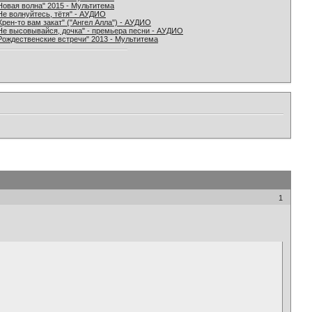
Новая волна" 2015 - Мультитема
Не волнуйтесь, тётя" - АУДИО
Хрен-то вам закат" ("Ангел Алла") - АУДИО
Не высовывайся, дочка" - премьера песни - АУДИО
Рождественские встречи" 2013 - Мультитема
1