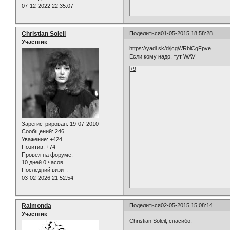
07-12-2022 22:35:07
Christian Soleil
Поделиться
01-05-2015 18:58:28
Участник
https://yadi.sk/d/jcgWRbiCgFpve
Если кому надо, тут WAV
+9
Зарегистрирован
: 19-07-2010
Сообщений:
246
Уважение:
+424
Позитив:
+74
Провел на форуме:
10 дней 0 часов
Последний визит:
03-02-2026 21:52:54
Raimonda
Поделиться
02-05-2015 15:08:14
Участник
Christian Soleil, спасибо.