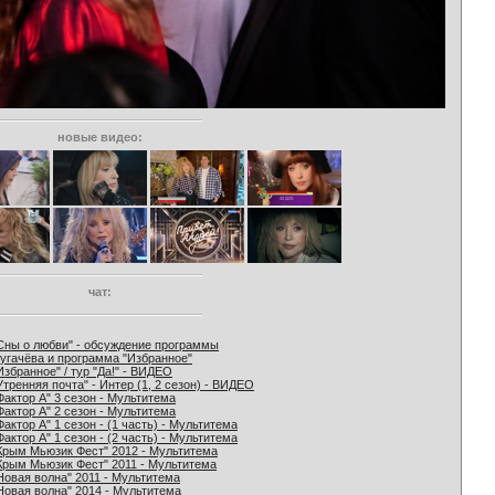
новые видео:
чат:
Сны о любви" - обсуждение программы
угачёва и программа "Избранное"
Избранное" / тур "Да!" - ВИДЕО
Утренняя почта" - Интер (1, 2 сезон) - ВИДЕО
Фактор А" 3 сезон - Мультитема
Фактор А" 2 сезон - Мультитема
Фактор А" 1 сезон - (1 часть) - Мультитема
Фактор А" 1 сезон - (2 часть) - Мультитема
Крым Мьюзик Фест" 2012 - Мультитема
Крым Мьюзик Фест" 2011 - Мультитема
Новая волна" 2011 - Мультитема
Новая волна" 2014 - Мультитема