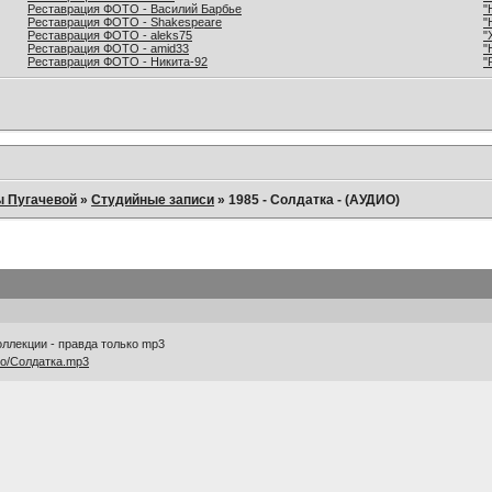
Реставрация ФОТО - Василий Барбье
"
Реставрация ФОТО - Shakespeare
"
Реставрация ФОТО - aleks75
"
Реставрация ФОТО - amid33
"
Реставрация ФОТО - Никита-92
"
ы Пугачевой
»
Студийные записи
»
1985 - Солдатка - (АУДИО)
ллекции - правда только mp3
DJo/Солдатка.mp3