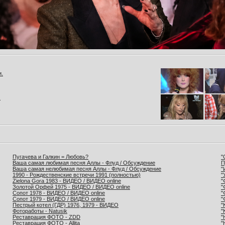
и.
.
Пугачева и Галкин = Любовь?
"
Ваша самая любимая песня Аллы - Флуд / Обсуждение
П
Ваша самая нелюбимая песня Аллы - Флуд / Обсуждение
"
1990 - Рождественские встречи 1991 (полностью)
"
Zielona Gora 1983 - ВИДЕО / ВИДЕО online
"
Золотой Орфей 1975 - ВИДЕО / ВИДЕО online
"
Сопот 1978 - ВИДЕО / ВИДЕО online
"
Сопот 1979 - ВИДЕО / ВИДЕО online
"
Пестрый котел (ГДР) 1976, 1979 - ВИДЕО
"
Фотоработы - Natusik
"
Реставрация ФОТО - ZDD
"
Реставрация ФОТО - Allita
"