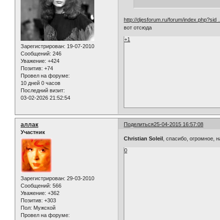
http://djesforum.ru/forum/index.php?si
вот отсюда
+1
Зарегистрирован
: 19-07-2010
Сообщений:
246
Уважение:
+424
Позитив:
+74
Провел на форуме:
10 дней 0 часов
Последний визит:
03-02-2026 21:52:54
аллак
Поделиться
25-04-2015 16:57:08
Участник
Christian Soleil
, спасибо, огромное, 
0
Зарегистрирован
: 29-03-2010
Сообщений:
566
Уважение:
+362
Позитив:
+303
Пол:
Мужской
Провел на форуме: