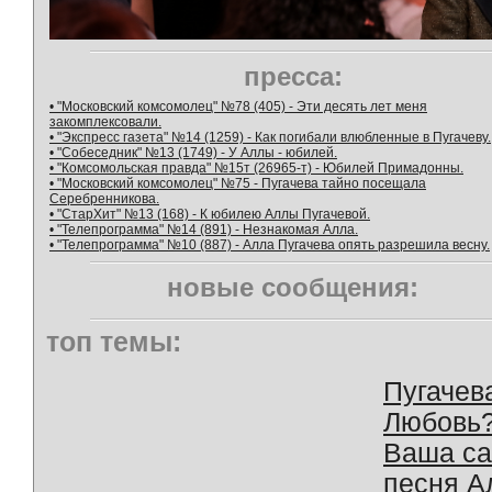
пресса:
• "Московский комсомолец" №78 (405) - Эти десять лет меня
закомплексовали.
• "Экспресс газета" №14 (1259) - Как погибали влюбленные в Пугачеву.
• "Собеседник" №13 (1749) - У Аллы - юбилей.
• "Комсомольская правда" №15т (26965-т) - Юбилей Примадонны.
• "Московский комсомолец" №75 - Пугачева тайно посещала
Серебренникова.
• "СтарХит" №13 (168) - К юбилею Аллы Пугачевой.
• "Телепрограмма" №14 (891) - Незнакомая Алла.
• "Телепрограмма" №10 (887) - Алла Пугачева опять разрешила весну.
новые сообщения:
топ темы:
Пугачев
Любовь
Ваша с
песня А