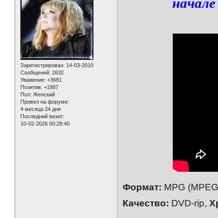
начале
Зарегистрирован
: 14-03-2010
Сообщений:
2632
Уважение:
+3681
Позитив:
+1887
Пол:
Женский
Провел на форуме:
4 месяца 24 дня
Последний визит:
10-02-2026 00:28:40
Формат:
MPG (MPEG-
Качество:
DVD-rip,
Х