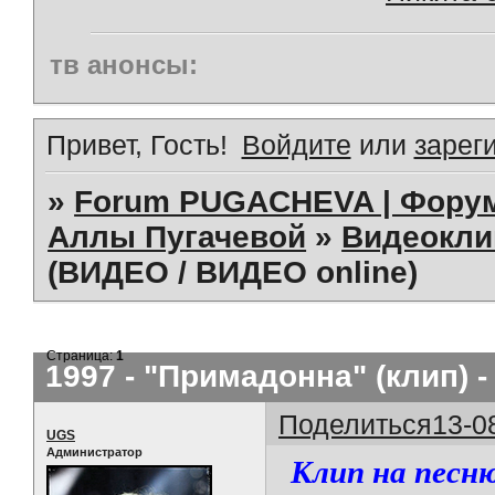
тв анонсы:
Привет, Гость!
Войдите
или
зарег
»
Forum PUGACHEVA | Форум
Аллы Пугачевой
»
Видеокл
(ВИДЕО / ВИДЕО online)
Страница:
1
1997 - "Примадонна" (клип) 
Поделиться
13-0
UGS
Администратор
Клип на песн