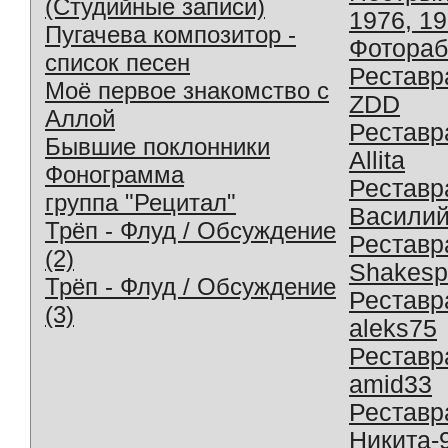
(Студийные записи)
1976, 1
Пугачева композитор -
Фотораб
список песен
Реставр
Моё первое знакомство с
ZDD
Аллой
Реставр
Бывшие поклонники
Allita
Фонограмма
Реставр
группа "Рецитал"
Василий
Трёп - Флуд / Обсуждение
Реставр
(2)
Shakesp
Трёп - Флуд / Обсуждение
Реставр
(3)
aleks75
Реставр
amid33
Реставр
Никита-