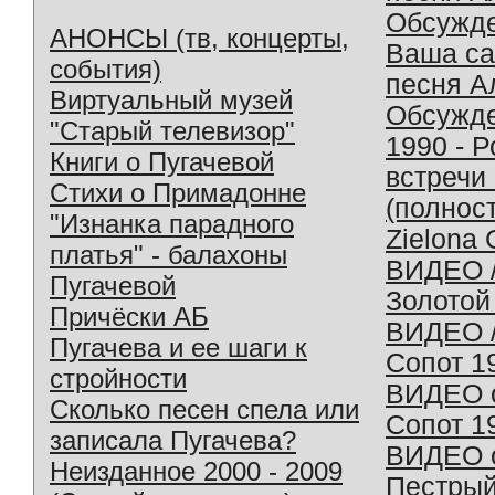
Обсужд
АНОНСЫ (тв, концерты,
Ваша с
события)
песня А
Виртуальный музей
Обсужд
"Старый телевизор"
1990 - 
Книги о Пугачевой
встречи
Стихи о Примадонне
(полнос
"Изнанка парадного
Zielona 
платья" - балахоны
ВИДЕО /
Пугачевой
Золотой
Причёски АБ
ВИДЕО /
Пугачева и ее шаги к
Сопот 1
стройности
ВИДЕО o
Сколько песен спела или
Сопот 1
записала Пугачева?
ВИДЕО o
Неизданное 2000 - 2009
Пестрый