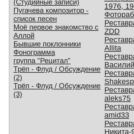
(Студийные записи)
1976, 1
Пугачева композитор -
Фотораб
список песен
Реставр
Моё первое знакомство с
ZDD
Аллой
Реставр
Бывшие поклонники
Allita
Фонограмма
Реставр
группа "Рецитал"
Василий
Трёп - Флуд / Обсуждение
Реставр
(2)
Shakesp
Трёп - Флуд / Обсуждение
Реставр
(3)
aleks75
Реставр
amid33
Реставр
Никита-