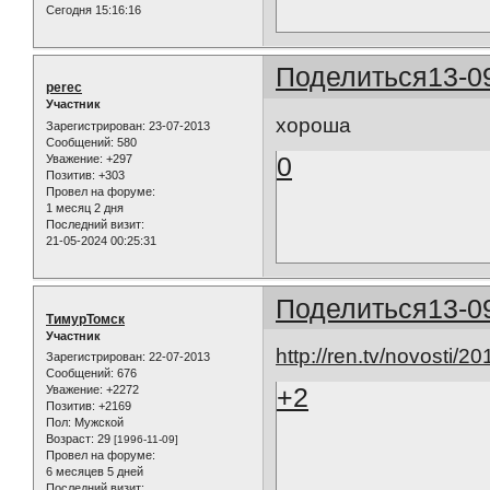
Сегодня 15:16:16
Поделиться
13-0
perec
Участник
хороша
Зарегистрирован
: 23-07-2013
Сообщений:
580
0
Уважение:
+297
Позитив:
+303
Провел на форуме:
1 месяц 2 дня
Последний визит:
21-05-2024 00:25:31
Поделиться
13-0
ТимурТомск
Участник
http://ren.tv/novosti/2
Зарегистрирован
: 22-07-2013
Сообщений:
676
+2
Уважение:
+2272
Позитив:
+2169
Пол:
Мужской
Возраст:
29
[1996-11-09]
Провел на форуме:
6 месяцев 5 дней
Последний визит: