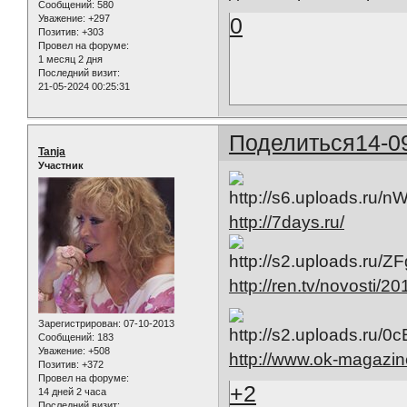
Сообщений:
580
0
Уважение:
+297
Позитив:
+303
Провел на форуме:
1 месяц 2 дня
Последний визит:
21-05-2024 00:25:31
Поделиться
14-0
Tanja
Участник
http://7days.ru/
http://ren.tv/novosti/2
Зарегистрирован
: 07-10-2013
Сообщений:
183
Уважение:
+508
http://www.ok-magazin
Позитив:
+372
Провел на форуме:
+2
14 дней 2 часа
Последний визит: