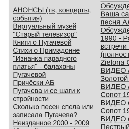
Обсужд
АНОНСЫ (тв, концерты,
Ваша с
события)
песня А
Виртуальный музей
Обсужд
"Старый телевизор"
1990 - 
Книги о Пугачевой
встречи
Стихи о Примадонне
(полнос
"Изнанка парадного
Zielona 
платья" - балахоны
ВИДЕО /
Пугачевой
Золотой
Причёски АБ
ВИДЕО /
Пугачева и ее шаги к
Сопот 1
стройности
ВИДЕО o
Сколько песен спела или
Сопот 1
записала Пугачева?
ВИДЕО o
Неизданное 2000 - 2009
Пестрый