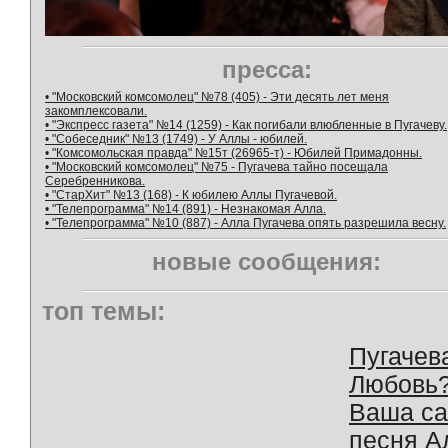
пресса:
• "Московский комсомолец" №78 (405) - Эти десять лет меня
закомплексовали.
• "Экспресс газета" №14 (1259) - Как погибали влюбленные в Пугачеву.
• "Собеседник" №13 (1749) - У Аллы - юбилей.
• "Комсомольская правда" №15т (26965-т) - Юбилей Примадонны.
• "Московский комсомолец" №75 - Пугачева тайно посещала
Серебренникова.
• "СтарХит" №13 (168) - К юбилею Аллы Пугачевой.
• "Телепрограмма" №14 (891) - Незнакомая Алла.
• "Телепрограмма" №10 (887) - Алла Пугачева опять разрешила весну.
новые сообщения:
топ темы:
Пугачев
Любовь
Ваша с
песня А