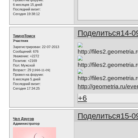
Провел на форуме:
6 месяцев 15 дней
Последний визит:
Сегодня 19:38:12
Поделиться
14-0
ТимурТомск
Участник
Зарегистрирован
: 22-07-2013
Сообщений:
676
Уважение:
+2272
Позитив:
+2169
Пол:
Мужской
Возраст:
29
[1996-11-09]
Провел на форуме:
6 месяцев 5 дней
Последний визит:
http://geometria.ru/ev
Сегодня 17:34:25
+6
Поделиться
15-0
Чел Другов
Администратор