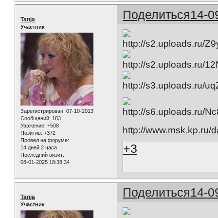
Поделиться
14-0
Tanja
Участник
Зарегистрирован
: 07-10-2013
Сообщений:
183
Уважение:
+508
http://www.msk.kp.ru/
Позитив:
+372
Провел на форуме:
+3
14 дней 2 часа
Последний визит:
08-01-2025 18:38:34
Поделиться
14-0
Tanja
Участник