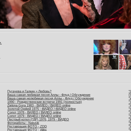
и.
.
Пугачева и Галкин = Любовь?
"
Ваша самая любимая песня Аллы - Флуд / Обсуждение
П
Ваша самая нелюбимая песня Аллы - Флуд / Обсуждение
"
1990 - Рождественские встречи 1991 (полностью)
"
Zielona Gora 1983 - ВИДЕО / ВИДЕО online
"
Золотой Орфей 1975 - ВИДЕО / ВИДЕО online
"
Сопот 1978 - ВИДЕО / ВИДЕО online
"
Сопот 1979 - ВИДЕО / ВИДЕО online
"
Пестрый котел (ГДР) 1976, 1979 - ВИДЕО
"
Фотоработы - Natusik
"
Реставрация ФОТО - ZDD
"
Реставрация ФОТО - Allita
"