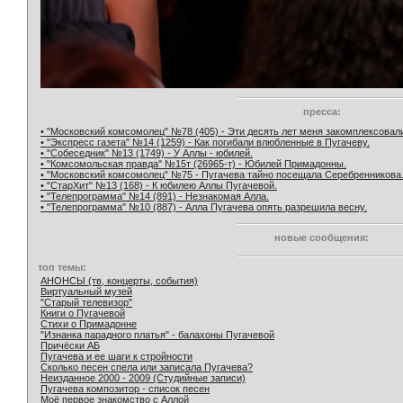
пресса:
• "Московский комсомолец" №78 (405) - Эти десять лет меня закомплексовал
• "Экспресс газета" №14 (1259) - Как погибали влюбленные в Пугачеву.
• "Собеседник" №13 (1749) - У Аллы - юбилей.
• "Комсомольская правда" №15т (26965-т) - Юбилей Примадонны.
• "Московский комсомолец" №75 - Пугачева тайно посещала Серебренникова
• "СтарХит" №13 (168) - К юбилею Аллы Пугачевой.
• "Телепрограмма" №14 (891) - Незнакомая Алла.
• "Телепрограмма" №10 (887) - Алла Пугачева опять разрешила весну.
новые сообщения:
топ темы:
АНОНСЫ (тв, концерты, события)
Виртуальный музей
"Старый телевизор"
Книги о Пугачевой
Стихи о Примадонне
"Изнанка парадного платья" - балахоны Пугачевой
Причёски АБ
Пугачева и ее шаги к стройности
Сколько песен спела или записала Пугачева?
Неизданное 2000 - 2009 (Студийные записи)
Пугачева композитор - список песен
Моё первое знакомство с Аллой