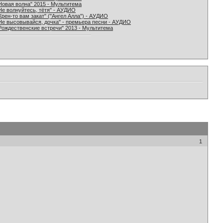
Новая волна" 2015 - Мультитема
Не волнуйтесь, тётя" - АУДИО
Хрен-то вам закат" ("Ангел Алла") - АУДИО
Не высовывайся, дочка" - премьера песни - АУДИО
Рождественские встречи" 2013 - Мультитема
1