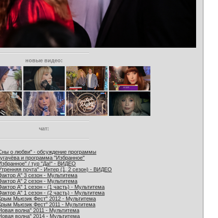
новые видео:
чат:
Сны о любви" - обсуждение программы
угачёва и программа "Избранное"
Избранное" / тур "Да!" - ВИДЕО
Утренняя почта" - Интер (1, 2 сезон) - ВИДЕО
Фактор А" 3 сезон - Мультитема
Фактор А" 2 сезон - Мультитема
Фактор А" 1 сезон - (1 часть) - Мультитема
Фактор А" 1 сезон - (2 часть) - Мультитема
Крым Мьюзик Фест" 2012 - Мультитема
Крым Мьюзик Фест" 2011 - Мультитема
Новая волна" 2011 - Мультитема
Новая волна" 2014 - Мультитема