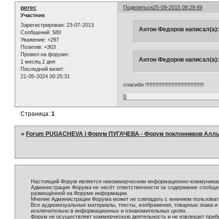
perec
Поделиться
25-09-2015 08:29:49
Участник
Зарегистрирован
: 23-07-2013
Антон Федоров написал(а):
Сообщений:
580
Уважение:
+297
Позитив:
+303
Провел на форуме:
Антон Федоров написал(а):
1 месяц 2 дня
Последний визит:
21-05-2024 00:25:31
спасибо !!!!!!!!!!!!!!!!!!!!!!!!!!!!!!!!!!!!!!!!
0
Страница:
1
»
Forum PUGACHEVA | Форум ПУГАЧЕВА - Форум поклонников Алл
Настоящий Форум является некоммерческим информационно-коммуникаци
Администрация Форума не несёт ответственности за содержание сообще
размещённой на Форуме информации.
Мнение Администрации Форума может не совпадать с мнением пользовате
Все аудиовизуальные материалы, тексты, изображения, товарные знаки 
исключительно в информационных и ознакомительных целях.
Форум не осуществляет коммерческую деятельность и не извлекает при