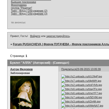
Бывшие поклонники
Фонограмма
группа "Рецитал"
Трёп - Флуд / Обсуждение (2)
Трёп - Флуд / Обсуждение (3)
тв анонсы:
Привет, Гость!
Войдите
или
зарегистрируйтесь
.
»
Forum PUGACHEVA | Форум ПУГАЧЕВА - Форум поклонников Алл
Страница:
1
Буклет "АЛЛА" (Авторский) - (Самиздат)
Антон Федоров
Поделиться
23-09-2015 13:05:39
Заблокирован