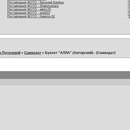
Реставрация ФОТО - Василий Барбье
"
Реставрация ФОТО - Shakespeare
"
Реставрация ФОТО - aleks75
"
Реставрация ФОТО - amid33
"
Реставрация ФОТО - Никита-92
"
ы Пугачевой
»
Самиздат
»
Буклет "АЛЛА" (Авторский) - (Самиздат)