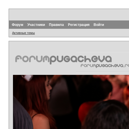
Форум
Участники
Правила
Регистрация
Войти
Активные темы