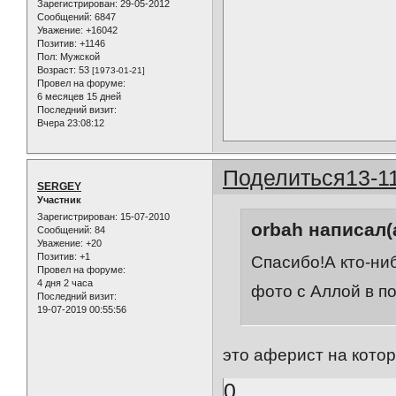
Зарегистрирован
: 29-05-2012
Сообщений:
6847
Уважение:
+16042
Позитив:
+1146
Пол:
Мужской
Возраст:
53
[1973-01-21]
Провел на форуме:
6 месяцев 15 дней
Последний визит:
Вчера 23:08:12
Поделиться
13-1
SERGEY
Участник
Зарегистрирован
: 15-07-2010
orbah написал(а
Сообщений:
84
Уважение:
+20
Позитив:
+1
Спасибо!А кто-ниб
Провел на форуме:
4 дня 2 часа
фото с Аллой в п
Последний визит:
19-07-2019 00:55:56
это аферист на ко
0