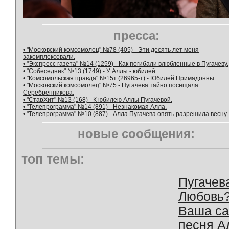
пресса:
• "Московский комсомолец" №78 (405) - Эти десять лет меня
закомплексовали.
• "Экспресс газета" №14 (1259) - Как погибали влюбленные в Пугачеву.
• "Собеседник" №13 (1749) - У Аллы - юбилей.
• "Комсомольская правда" №15т (26965-т) - Юбилей Примадонны.
• "Московский комсомолец" №75 - Пугачева тайно посещала
Серебренникова.
• "СтарХит" №13 (168) - К юбилею Аллы Пугачевой.
• "Телепрограмма" №14 (891) - Незнакомая Алла.
• "Телепрограмма" №10 (887) - Алла Пугачева опять разрешила весну.
новые сообщения:
топ темы:
Пугачев
Любовь
Ваша с
песня А