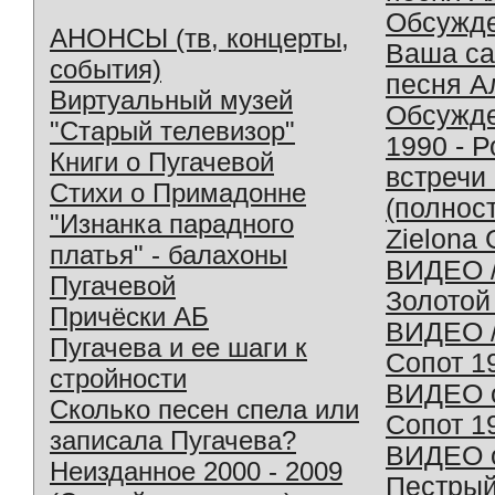
Обсужд
АНОНСЫ (тв, концерты,
Ваша с
события)
песня А
Виртуальный музей
Обсужд
"Старый телевизор"
1990 - 
Книги о Пугачевой
встречи
Стихи о Примадонне
(полнос
"Изнанка парадного
Zielona 
платья" - балахоны
ВИДЕО /
Пугачевой
Золотой
Причёски АБ
ВИДЕО /
Пугачева и ее шаги к
Сопот 1
стройности
ВИДЕО o
Сколько песен спела или
Сопот 1
записала Пугачева?
ВИДЕО o
Неизданное 2000 - 2009
Пестрый