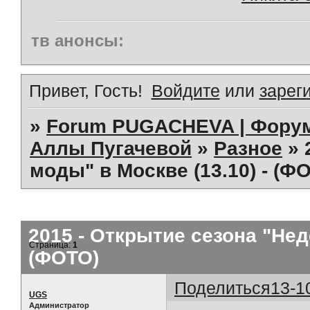
тв анонсы:
Привет, Гость!
Войдите
или
зарег
»
Forum PUGACHEVA | Форум
Аллы Пугачевой
»
Разное
»
моды" в Москве (13.10) - (Ф
2015 - Открытие сезона "Нед
Страница:
1
(ФОТО)
Поделиться
13-1
UGS
Администратор