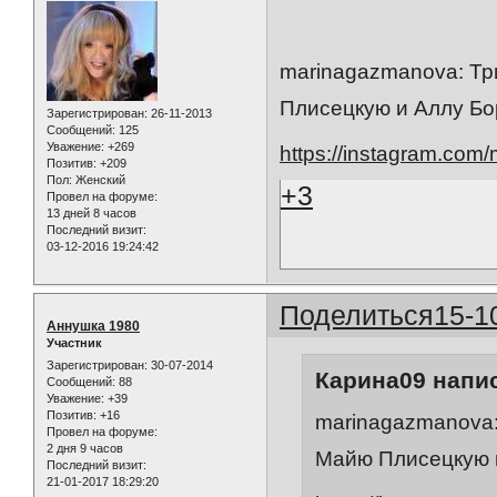
marinagazmanova: Тр
Плисецкую и Аллу Бо
Зарегистрирован
: 26-11-2013
Сообщений:
125
Уважение:
+269
https://instagram.co
Позитив:
+209
Пол:
Женский
+3
Провел на форуме:
13 дней 8 часов
Последний визит:
03-12-2016 19:24:42
Поделиться
15-1
Аннушка 1980
Участник
Зарегистрирован
: 30-07-2014
Карина09 напис
Сообщений:
88
Уважение:
+39
Позитив:
+16
marinagazmanova:
Провел на форуме:
2 дня 9 часов
Майю Плисецкую 
Последний визит:
21-01-2017 18:29:20