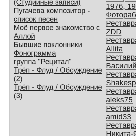
(Студийные записи)
1976, 1
Пугачева композитор -
Фотораб
список песен
Реставр
Моё первое знакомство с
ZDD
Аллой
Реставр
Бывшие поклонники
Allita
Фонограмма
Реставр
группа "Рецитал"
Василий
Трёп - Флуд / Обсуждение
Реставр
(2)
Shakesp
Трёп - Флуд / Обсуждение
Реставр
(3)
aleks75
Реставр
amid33
Реставр
Никита-