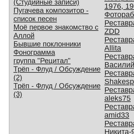
(Студийные записи)
1976, 1
Пугачева композитор -
Фотораб
список песен
Реставр
Моё первое знакомство с
ZDD
Аллой
Реставр
Бывшие поклонники
Allita
Фонограмма
Реставр
группа "Рецитал"
Василий
Трёп - Флуд / Обсуждение
Реставр
(2)
Shakesp
Трёп - Флуд / Обсуждение
Реставр
(3)
aleks75
Реставр
amid33
Реставр
Никита-