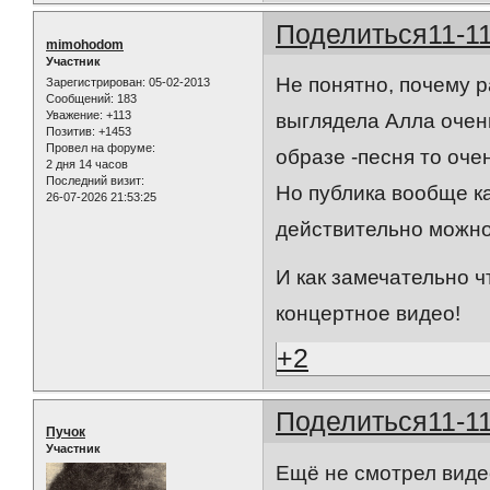
Поделиться
11-1
mimohodom
Участник
Не понятно, почему 
Зарегистрирован
: 05-02-2013
Сообщений:
183
Уважение:
+113
выглядела Алла очен
Позитив:
+1453
Провел на форуме:
образе -песня то оче
2 дня 14 часов
Последний визит:
Но публика вообще к
26-07-2026 21:53:25
действительно можно
И как замечательно ч
концертное видео!
+2
Поделиться
11-1
Пучок
Участник
Ещё не смотрел виде