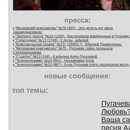
пресса:
• "Московский комсомолец" №78 (405) - Эти десять лет меня
закомплексовали.
• "Экспресс газета" №14 (1259) - Как погибали влюбленные в Пугачеву.
• "Собеседник" №13 (1749) - У Аллы - юбилей.
• "Комсомольская правда" №15т (26965-т) - Юбилей Примадонны.
• "Московский комсомолец" №75 - Пугачева тайно посещала
Серебренникова.
• "СтарХит" №13 (168) - К юбилею Аллы Пугачевой.
• "Телепрограмма" №14 (891) - Незнакомая Алла.
• "Телепрограмма" №10 (887) - Алла Пугачева опять разрешила весну.
новые сообщения:
топ темы:
Пугачев
Любовь
Ваша с
песня А