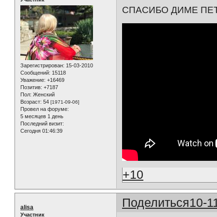
СПАСИБО ДИМЕ ПЕ
Зарегистрирован
: 15-03-2010
Сообщений:
15118
Уважение:
+16469
Позитив:
+7187
Пол:
Женский
Возраст:
54
[1971-09-06]
Провел на форуме:
5 месяцев 1 день
Последний визит:
Сегодня 01:46:39
+10
Поделиться
10-1
alisa
Участник