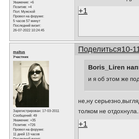
Уважение:
+6
Позитив:
+4
+1
Пол:
Мужской
Провел на форуме:
5 часов 57 минут
Последний визит:
26-07-2022 10:24:45
Поделиться
10-1
maltus
Участник
Boris_Liren нап
и я об этом же по
не,ну серьезно,выгля
толком не отдохнула..
Зарегистрирован
: 17-03-2011
Сообщений:
49
Уважение:
+35
+1
Позитив:
+726
Провел на форуме:
11 дней 13 часов
Последний визит: