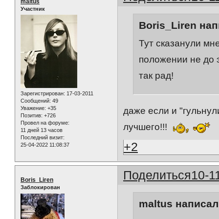
maltus
Участник
Boris_Liren нап
Тут сказанули мне
положении не до э
так рад!
Зарегистрирован
: 17-03-2011
Сообщений:
49
Уважение:
+35
даже если и "гульнули
Позитив:
+726
Провел на форуме:
лучшего!!!
11 дней 13 часов
Последний визит:
+2
25-04-2022 11:08:37
Поделиться
10-1
Boris_Liren
Заблокирован
maltus написал(