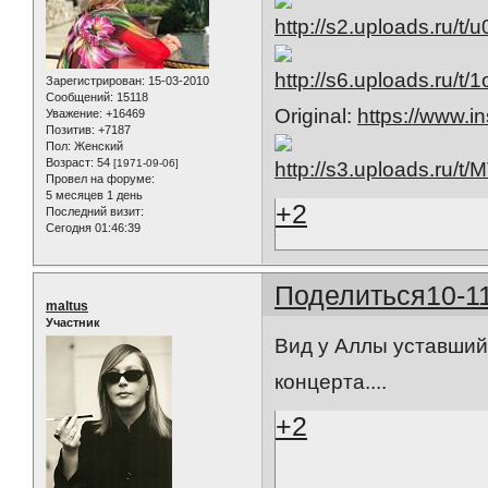
Зарегистрирован
: 15-03-2010
Сообщений:
15118
Original:
https://www.
Уважение:
+16469
Позитив:
+7187
Пол:
Женский
Возраст:
54
[1971-09-06]
Провел на форуме:
5 месяцев 1 день
+2
Последний визит:
Сегодня 01:46:39
Поделиться
10-1
maltus
Участник
Вид у Аллы уставший.
концерта....
+2