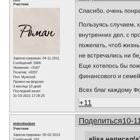
Участник
Спасибо, очень понр
Пользуясь случаем, х
внутренних дел, с п
пожелать, чтоб жизнь
не встречались ни бе
Зарегистрирован
: 04-11-2011
Сообщений:
2666
Еще хотелось бы пож
Уважение:
+3187
Позитив:
+8337
финансового и семейн
Пол:
Мужской
Провел на форуме:
3 месяца 10 дней
Всех благ каждому Фо
Последний визит:
31-03-2021 17:28:25
+11
Поделиться
10-1
mimohodom
Участник
Зарегистрирован
: 05-02-2013
alisa написал(а
Сообщений:
183