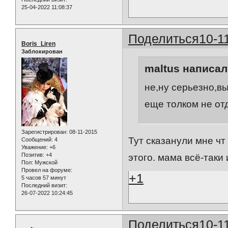
25-04-2022 11:08:37
Поделиться
10-1
Boris_Liren
Заблокирован
maltus написал(
не,ну серьезно,вы
еще толком не отд
Зарегистрирован
: 08-11-2015
Тут сказанули мне чт
Сообщений:
4
Уважение:
+6
Позитив:
+4
этого. мама всё-таки 
Пол:
Мужской
Провел на форуме:
+1
5 часов 57 минут
Последний визит:
26-07-2022 10:24:45
Поделиться
10-1