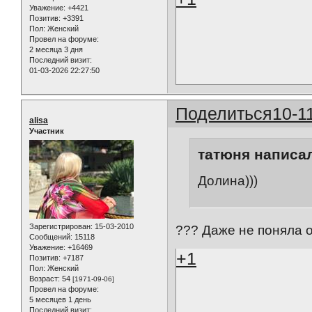
Уважение:
+4421
Позитив:
+3391
Пол:
Женский
Провел на форуме:
2 месяца 3 дня
Последний визит:
01-03-2026 22:27:50
Поделиться
10-1
alisa
Участник
татюня написал
Долина)))
Зарегистрирован
: 15-03-2010
??? Даже не поняла о
Сообщений:
15118
Уважение:
+16469
+1
Позитив:
+7187
Пол:
Женский
Возраст:
54
[1971-09-06]
Провел на форуме:
5 месяцев 1 день
Последний визит: