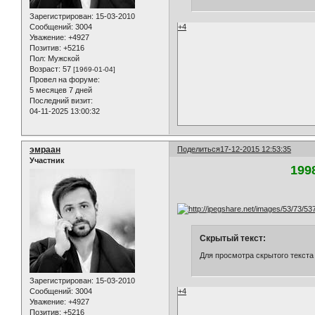
Зарегистрирован
: 15-03-2010
+4
Сообщений:
3004
Уважение:
+4927
Позитив:
+5216
Пол:
Мужской
Возраст:
57
[1969-01-04]
Провел на форуме:
5 месяцев 7 дней
Последний визит:
04-11-2025 13:00:32
эмраан
Поделиться
17-12-2015 12:53:35
Участник
199
Скрытый текст:
Для просмотра скрытого текста
Зарегистрирован
: 15-03-2010
+4
Сообщений:
3004
Уважение:
+4927
Позитив:
+5216