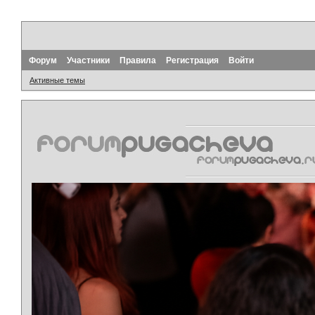
Форум
Участники
Правила
Регистрация
Войти
Активные темы