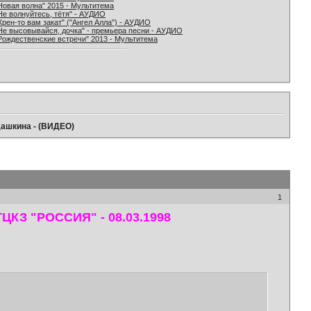
Новая волна" 2015 - Мультитема
Не волнуйтесь, тётя" - АУДИО
Хрен-то вам закат" ("Ангел Алла") - АУДИО
Не высовывайся, дочка" - премьера песни - АУДИО
Рождественские встречи" 2013 - Мультитема
дашкина - (ВИДЕО)
1
КЗ "РОССИЯ" - 08.03.1998