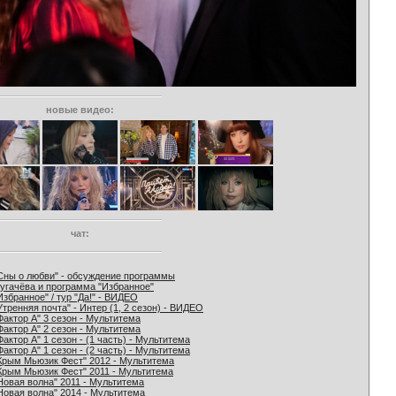
новые видео:
чат:
Сны о любви" - обсуждение программы
угачёва и программа "Избранное"
Избранное" / тур "Да!" - ВИДЕО
Утренняя почта" - Интер (1, 2 сезон) - ВИДЕО
Фактор А" 3 сезон - Мультитема
Фактор А" 2 сезон - Мультитема
Фактор А" 1 сезон - (1 часть) - Мультитема
Фактор А" 1 сезон - (2 часть) - Мультитема
Крым Мьюзик Фест" 2012 - Мультитема
Крым Мьюзик Фест" 2011 - Мультитема
Новая волна" 2011 - Мультитема
Новая волна" 2014 - Мультитема