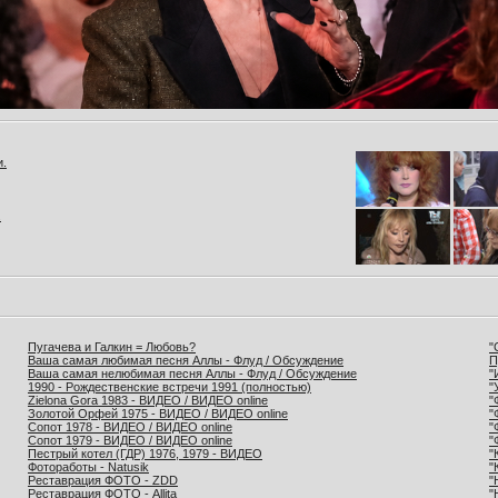
и.
.
Пугачева и Галкин = Любовь?
"
Ваша самая любимая песня Аллы - Флуд / Обсуждение
П
Ваша самая нелюбимая песня Аллы - Флуд / Обсуждение
"
1990 - Рождественские встречи 1991 (полностью)
"
Zielona Gora 1983 - ВИДЕО / ВИДЕО online
"
Золотой Орфей 1975 - ВИДЕО / ВИДЕО online
"
Сопот 1978 - ВИДЕО / ВИДЕО online
"
Сопот 1979 - ВИДЕО / ВИДЕО online
"
Пестрый котел (ГДР) 1976, 1979 - ВИДЕО
"
Фотоработы - Natusik
"
Реставрация ФОТО - ZDD
"
Реставрация ФОТО - Allita
"