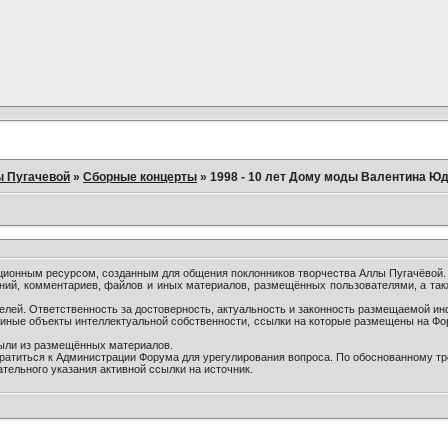
ы Пугачевой
»
Сборные концерты
»
1998 - 10 лет Дому моды Валентина Ю
онным ресурсом, созданным для общения поклонников творчества Аллы Пугачёвой.
ний, комментариев, файлов и иных материалов, размещённых пользователями, а так
лей. Ответственность за достоверность, актуальность и законность размещаемой ин
и иные объекты интеллектуальной собственности, ссылки на которые размещены на Ф
были из размещённых материалов.
братиться к Администрации Форума для урегулирования вопроса. По обоснованному т
тельного указания активной ссылки на источник.