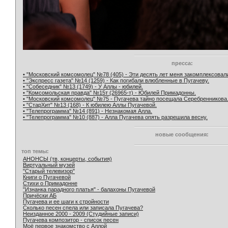
пресса:
• "Московский комсомолец" №78 (405) - Эти десять лет меня закомплексовал
• "Экспресс газета" №14 (1259) - Как погибали влюбленные в Пугачеву.
• "Собеседник" №13 (1749) - У Аллы - юбилей.
• "Комсомольская правда" №15т (26965-т) - Юбилей Примадонны.
• "Московский комсомолец" №75 - Пугачева тайно посещала Серебренникова
• "СтарХит" №13 (168) - К юбилею Аллы Пугачевой.
• "Телепрограмма" №14 (891) - Незнакомая Алла.
• "Телепрограмма" №10 (887) - Алла Пугачева опять разрешила весну.
новые сообщения:
топ темы:
АНОНСЫ (тв, концерты, события)
Виртуальный музей
"Старый телевизор"
Книги о Пугачевой
Стихи о Примадонне
"Изнанка парадного платья" - балахоны Пугачевой
Причёски АБ
Пугачева и ее шаги к стройности
Сколько песен спела или записала Пугачева?
Неизданное 2000 - 2009 (Студийные записи)
Пугачева композитор - список песен
Моё первое знакомство с Аллой