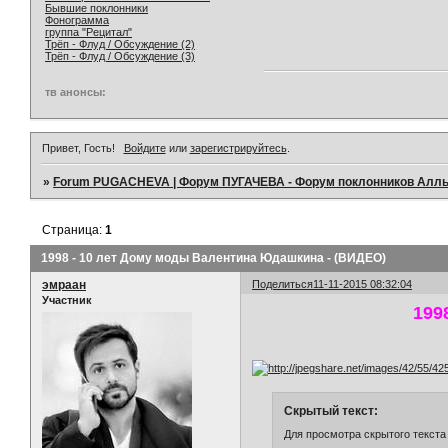
Бывшие поклонники
Фонограмма
группа "Рецитал"
Трёп - Флуд / Обсуждение (2)
Трёп - Флуд / Обсуждение (3)
тв анонсы:
Привет, Гость!
Войдите
или
зарегистрируйтесь
.
»
Forum PUGACHEVA | Форум ПУГАЧЕВА - Форум поклонников Алл
Страница:
1
1998 - 10 лет Дому моды Валентина Юдашкина - (ВИДЕО)
эмраан
Поделиться
11-11-2015 08:32:04
Участник
199
Скрытый текст:
Для просмотра скрытого текста