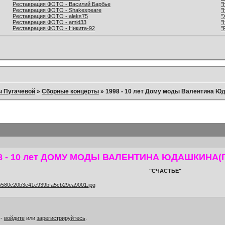
Реставрация ФОТО - Василий Барбье
"
Реставрация ФОТО - Shakespeare
"
Реставрация ФОТО - aleks75
"
Реставрация ФОТО - amid33
"
Реставрация ФОТО - Никита-92
"
ы Пугачевой
»
Сборные концерты
»
1998 - 10 лет Дому моды Валентина Ю
8 - 10 лет ДОМУ МОДЫ ВАЛЕНТИНА ЮДАШКИНА(ГЦ
"СЧАСТЬЕ"
 -
войдите
или
зарегистрируйтесь
.