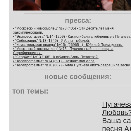
пресса:
• "Московский комсомолец" №78 (405) - Эти десять лет меня
закомплексовали.
• "Экспресс газета" №14 (1259) - Как погибали влюбленные в Пугачеву.
• "Собеседник" №13 (1749) - У Аллы - юбилей.
• "Комсомольская правда" №15т (26965-т) - Юбилей Примадонны.
• "Московский комсомолец" №75 - Пугачева тайно посещала
Серебренникова.
• "СтарХит" №13 (168) - К юбилею Аллы Пугачевой.
• "Телепрограмма" №14 (891) - Незнакомая Алла.
• "Телепрограмма" №10 (887) - Алла Пугачева опять разрешила весну.
новые сообщения:
топ темы:
Пугачев
Любовь
Ваша с
песня А