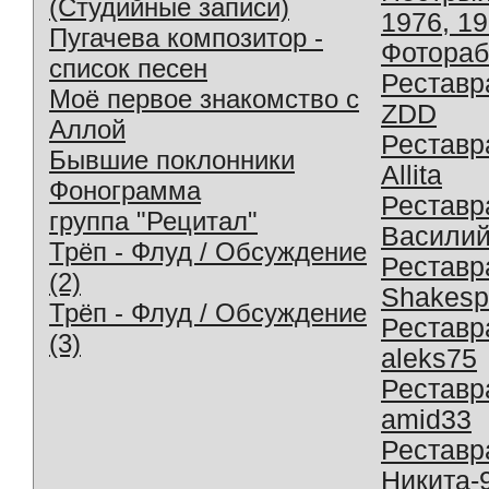
(Студийные записи)
1976, 1
Пугачева композитор -
Фотораб
список песен
Реставр
Моё первое знакомство с
ZDD
Аллой
Реставр
Бывшие поклонники
Allita
Фонограмма
Реставр
группа "Рецитал"
Василий
Трёп - Флуд / Обсуждение
Реставр
(2)
Shakesp
Трёп - Флуд / Обсуждение
Реставр
(3)
aleks75
Реставр
amid33
Реставр
Никита-