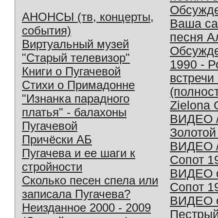
Обсужд
АНОНСЫ (тв, концерты,
Ваша с
события)
песня А
Виртуальный музей
Обсужд
"Старый телевизор"
1990 - 
Книги о Пугачевой
встречи
Стихи о Примадонне
(полнос
"Изнанка парадного
Zielona 
платья" - балахоны
ВИДЕО /
Пугачевой
Золотой
Причёски АБ
ВИДЕО /
Пугачева и ее шаги к
Сопот 1
стройности
ВИДЕО o
Сколько песен спела или
Сопот 1
записала Пугачева?
ВИДЕО o
Неизданное 2000 - 2009
Пестрый