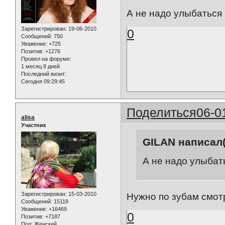
А не надо улыбаться ш
Зарегистрирован
: 19-06-2010
0
Сообщений:
750
Уважение:
+725
Позитив:
+1276
Провел на форуме:
1 месяц 8 дней
Последний визит:
Сегодня 09:29:45
Поделиться
06-0
alisa
Участник
GILAN написал(
А не надо улыбать
Зарегистрирован
: 15-03-2010
Нужно по зубам смотр
Сообщений:
15118
Уважение:
+16469
0
Позитив:
+7187
Пол:
Женский