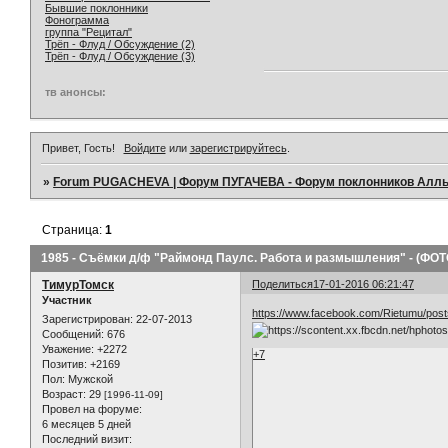
Бывшие поклонники
Фонограмма
группа "Рецитал"
Трёп - Флуд / Обсуждение (2)
Трёп - Флуд / Обсуждение (3)
тв анонсы:
Привет, Гость!
Войдите
или
зарегистрируйтесь
.
»
Forum PUGACHEVA | Форум ПУГАЧЕВА - Форум поклонников Алл
Страница:
1
1985 - Съёмки д/ф "Раймонд Паулс. Работа и размышления" - (ФОТ
ТимурТомск
Поделиться
17-01-2016 06:21:47
Участник
https://www.facebook.com/Rietumu/pos
Зарегистрирован
: 22-07-2013
Сообщений:
676
Уважение:
+2272
+7
Позитив:
+2169
Пол:
Мужской
Возраст:
29
[1996-11-09]
Провел на форуме:
6 месяцев 5 дней
Последний визит: