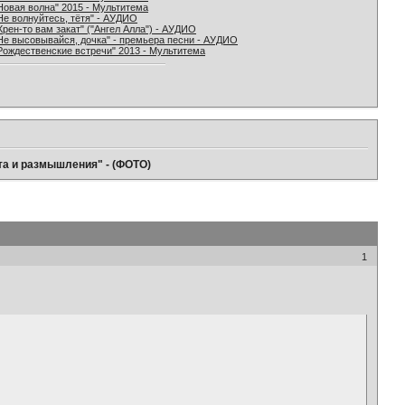
Новая волна" 2015 - Мультитема
Не волнуйтесь, тётя" - АУДИО
Хрен-то вам закат" ("Ангел Алла") - АУДИО
Не высовывайся, дочка" - премьера песни - АУДИО
Рождественские встречи" 2013 - Мультитема
та и размышления" - (ФОТО)
1