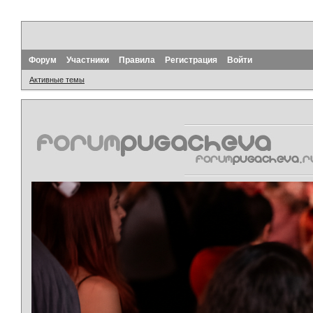
Форум
Участники
Правила
Регистрация
Войти
Активные темы