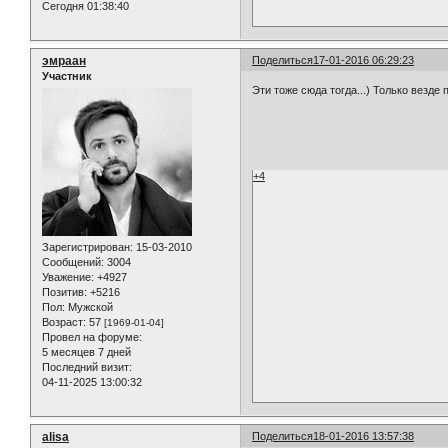
Сегодня 01:38:40
эмраан
Поделиться
17-01-2016 06:29:23
Участник
Эти тоже сюда тогда...) Только везде 
+4
Зарегистрирован
: 15-03-2010
Сообщений:
3004
Уважение:
+4927
Позитив:
+5216
Пол:
Мужской
Возраст:
57
[1969-01-04]
Провел на форуме:
5 месяцев 7 дней
Последний визит:
04-11-2025 13:00:32
alisa
Поделиться
18-01-2016 13:57:38