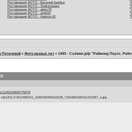
Реставрация ФОТО - Василий Барбье
"
Реставрация ФОТО - Shakespeare
"
Реставрация ФОТО - aleks75
"
Реставрация ФОТО - amid33
"
Реставрация ФОТО - Никита-92
"
ы Пугачевой
»
Фото разных лет
»
1985 - Съёмки д/ф "Раймонд Паулс. Рабо
О)
ts/1199193606776878