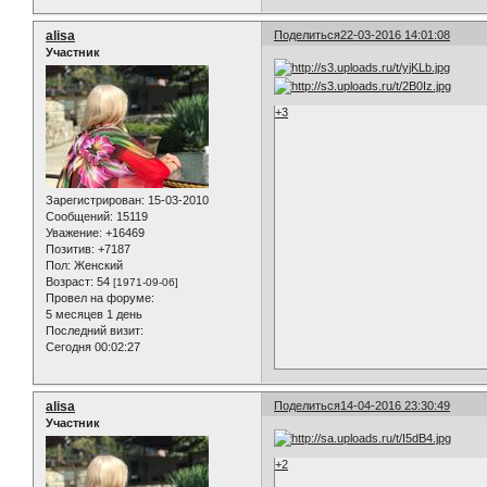
alisa
Поделиться
22-03-2016 14:01:08
Участник
+3
Зарегистрирован
: 15-03-2010
Сообщений:
15119
Уважение:
+16469
Позитив:
+7187
Пол:
Женский
Возраст:
54
[1971-09-06]
Провел на форуме:
5 месяцев 1 день
Последний визит:
Сегодня 00:02:27
alisa
Поделиться
14-04-2016 23:30:49
Участник
+2