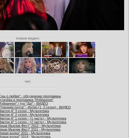
новые видео:
чат:
Сны о любви" - обсуждение программы
угачёва и программа "Избранное"
Избранное" / тур "Да!" - ВИДЕО
Утренняя почта" - Интер (1, 2 сезон) - ВИДЕО
Фактор А" 3 сезон - Мультитема
Фактор А" 2 сезон - Мультитема
Фактор А" 1 сезон - (1 часть) - Мультитема
Фактор А" 1 сезон - (2 часть) - Мультитема
Крым Мьюзик Фест" 2012 - Мультитема
Крым Мьюзик Фест" 2011 - Мультитема
Новая волна" 2011 - Мультитема
Новая волна" 2014 - Мультитема