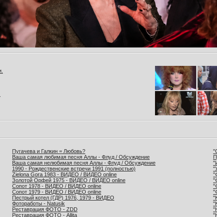
и.
.
Пугачева и Галкин = Любовь?
"
Ваша самая любимая песня Аллы - Флуд / Обсуждение
П
Ваша самая нелюбимая песня Аллы - Флуд / Обсуждение
"
1990 - Рождественские встречи 1991 (полностью)
"
Zielona Gora 1983 - ВИДЕО / ВИДЕО online
"
Золотой Орфей 1975 - ВИДЕО / ВИДЕО online
"
Сопот 1978 - ВИДЕО / ВИДЕО online
"
Сопот 1979 - ВИДЕО / ВИДЕО online
"
Пестрый котел (ГДР) 1976, 1979 - ВИДЕО
"
Фотоработы - Natusik
"
Реставрация ФОТО - ZDD
"
Реставрация ФОТО - Allita
"