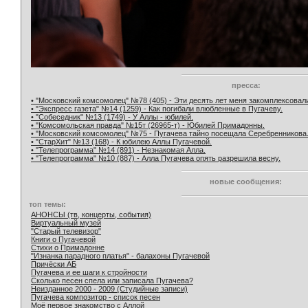
пресса:
• "Московский комсомолец" №78 (405) - Эти десять лет меня закомплексовал
• "Экспресс газета" №14 (1259) - Как погибали влюбленные в Пугачеву.
• "Собеседник" №13 (1749) - У Аллы - юбилей.
• "Комсомольская правда" №15т (26965-т) - Юбилей Примадонны.
• "Московский комсомолец" №75 - Пугачева тайно посещала Серебренникова
• "СтарХит" №13 (168) - К юбилею Аллы Пугачевой.
• "Телепрограмма" №14 (891) - Незнакомая Алла.
• "Телепрограмма" №10 (887) - Алла Пугачева опять разрешила весну.
новые сообщения:
топ темы:
АНОНСЫ (тв, концерты, события)
Виртуальный музей
"Старый телевизор"
Книги о Пугачевой
Стихи о Примадонне
"Изнанка парадного платья" - балахоны Пугачевой
Причёски АБ
Пугачева и ее шаги к стройности
Сколько песен спела или записала Пугачева?
Неизданное 2000 - 2009 (Студийные записи)
Пугачева композитор - список песен
Моё первое знакомство с Аллой