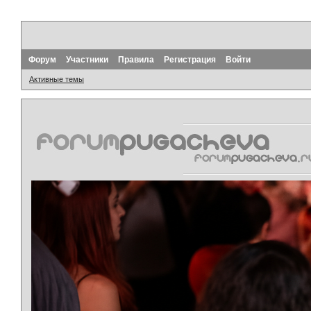
Форум
Участники
Правила
Регистрация
Войти
Активные темы