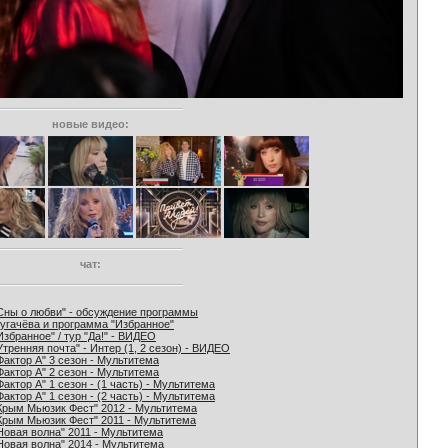
новые видео:
чат:
Сны о любви" - обсуждение программы
угачёва и программа "Избранное"
Избранное" / тур "Да!" - ВИДЕО
Утренняя почта" - Интер (1, 2 сезон) - ВИДЕО
Фактор А" 3 сезон - Мультитема
Фактор А" 2 сезон - Мультитема
Фактор А" 1 сезон - (1 часть) - Мультитема
Фактор А" 1 сезон - (2 часть) - Мультитема
Крым Мьюзик Фест" 2012 - Мультитема
Крым Мьюзик Фест" 2011 - Мультитема
Новая волна" 2011 - Мультитема
Новая волна" 2014 - Мультитема