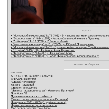
пресса:
• "Московский комсомолец" №78 (405) - Эти десять лет меня закомплексовал
• "Экспресс газета" №14 (1259) - Как погибали влюбленные в Пугачеву.
• "Собеседник" №13 (1749) - У Аллы - юбилей.
• "Комсомольская правда" №15т (26965-т) - Юбилей Примадонны.
• "Московский комсомолец" №75 - Пугачева тайно посещала Серебренникова
• "СтарХит" №13 (168) - К юбилею Аллы Пугачевой.
• "Телепрограмма" №14 (891) - Незнакомая Алла.
• "Телепрограмма" №10 (887) - Алла Пугачева опять разрешила весну.
новые сообщения:
топ темы:
АНОНСЫ (тв, концерты, события)
Виртуальный музей
"Старый телевизор"
Книги о Пугачевой
Стихи о Примадонне
"Изнанка парадного платья" - балахоны Пугачевой
Причёски АБ
Пугачева и ее шаги к стройности
Сколько песен спела или записала Пугачева?
Неизданное 2000 - 2009 (Студийные записи)
Пугачева композитор - список песен
Моё первое знакомство с Аллой