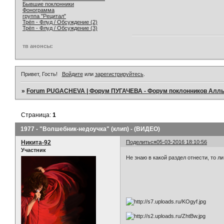
Бывшие поклонники
Фонограмма
группа "Рецитал"
Трёп - Флуд / Обсуждение (2)
Трёп - Флуд / Обсуждение (3)
тв анонсы:
Привет, Гость!
Войдите
или
зарегистрируйтесь
.
»
Forum PUGACHEVA | Форум ПУГАЧЕВА - Форум поклонников Алл
Страница:
1
1977 - "Волшебник-недоучка" (клип) - (ВИДЕО)
Никита-92
Поделиться
05-03-2016 18:10:56
Участник
Не знаю в какой раздел отнести, то л