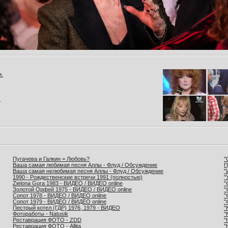
и.
.
Пугачева и Галкин = Любовь?
"
Ваша самая любимая песня Аллы - Флуд / Обсуждение
П
Ваша самая нелюбимая песня Аллы - Флуд / Обсуждение
"
1990 - Рождественские встречи 1991 (полностью)
"
Zielona Gora 1983 - ВИДЕО / ВИДЕО online
"
Золотой Орфей 1975 - ВИДЕО / ВИДЕО online
"
Сопот 1978 - ВИДЕО / ВИДЕО online
"
Сопот 1979 - ВИДЕО / ВИДЕО online
"
Пестрый котел (ГДР) 1976, 1979 - ВИДЕО
"
Фотоработы - Natusik
"
Реставрация ФОТО - ZDD
"
Реставрация ФОТО - Allita
"