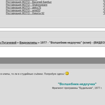
Реставрация ФОТО - Василий Барбье
"
Реставрация ФОТО - Shakespeare
"
Реставрация ФОТО - aleks75
"
Реставрация ФОТО - amid33
"
Реставрация ФОТО - Никита-92
"
ы Пугачевой
»
Видеоклипы
»
1977 - "Волшебник-недоучка" (клип) - (ВИДЕО
и в клипы, то ли в студийные съёмки. Попробую здесь!
"Волшебник-недоучка"
Фрагмент программы "Будильник", 1977 г.