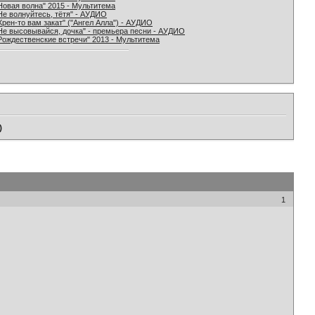
Новая волна" 2015 - Мультитема
Не волнуйтесь, тётя" - АУДИО
Хрен-то вам закат" ("Ангел Алла") - АУДИО
Не высовывайся, дочка" - премьера песни - АУДИО
Рождественские встречи" 2013 - Мультитема
)
1