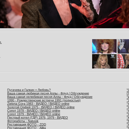
и.
.
Пугачева и Галкин = Любовь?
"
Ваша самая любимая песня Аллы - Флуд / Обсуждение
П
Ваша самая нелюбимая песня Аллы - Флуд / Обсуждение
"
1990 - Рождественские встречи 1991 (полностью)
"
Zielona Gora 1983 - ВИДЕО / ВИДЕО online
"
Золотой Орфей 1975 - ВИДЕО / ВИДЕО online
"
Сопот 1978 - ВИДЕО / ВИДЕО online
"
Сопот 1979 - ВИДЕО / ВИДЕО online
"
Пестрый котел (ГДР) 1976, 1979 - ВИДЕО
"
Фотоработы - Natusik
"
Реставрация ФОТО - ZDD
"
Реставрация ФОТО - Allita
"