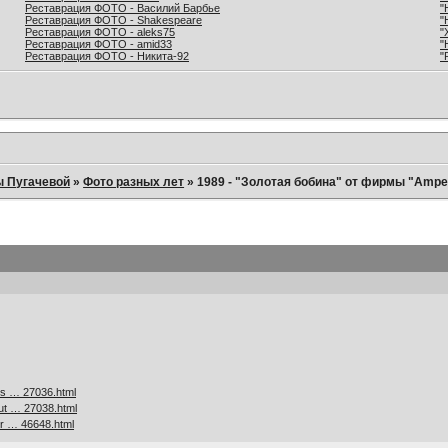
Реставрация ФОТО - Василий Барбье
"
Реставрация ФОТО - Shakespeare
"
Реставрация ФОТО - aleks75
"
Реставрация ФОТО - amid33
"
Реставрация ФОТО - Никита-92
"
ы Пугачевой
»
Фото разных лет
»
1989 - "Золотая бобина" от фирмы "Ampex
es … 27036.html
ut … 27038.html
er … 46648.html