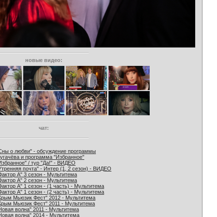
новые видео:
чат:
Сны о любви" - обсуждение программы
угачёва и программа "Избранное"
Избранное" / тур "Да!" - ВИДЕО
Утренняя почта" - Интер (1, 2 сезон) - ВИДЕО
Фактор А" 3 сезон - Мультитема
Фактор А" 2 сезон - Мультитема
Фактор А" 1 сезон - (1 часть) - Мультитема
Фактор А" 1 сезон - (2 часть) - Мультитема
Крым Мьюзик Фест" 2012 - Мультитема
Крым Мьюзик Фест" 2011 - Мультитема
Новая волна" 2011 - Мультитема
Новая волна" 2014 - Мультитема