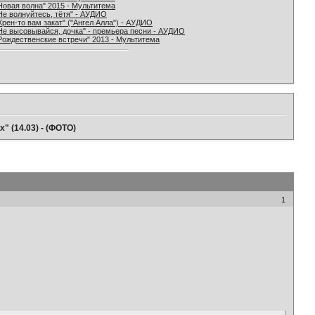
Новая волна" 2015 - Мультитема
Не волнуйтесь, тётя" - АУДИО
Хрен-то вам закат" ("Ангел Алла") - АУДИО
Не высовывайся, дочка" - премьера песни - АУДИО
Рождественские встречи" 2013 - Мультитема
" (14.03) - (ФОТО)
1