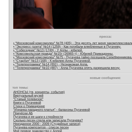
пресса:
• "Московский комсомолец" №78 (405) - Эти десять лет меня закомплексовал
• "Экспресс газета" №14 (1259) - Как погибали влюбленные в Пугачеву.
• "Собеседник" №13 (1749) - У Аллы - юбилей.
• "Комсомольская правда" №15т (26965-т) - Юбилей Примадонны.
• "Московский комсомолец" №75 - Пугачева тайно посещала Серебренникова
• "СтарХит" №13 (168) - К юбилею Аллы Пугачевой.
• "Телепрограмма" №14 (891) - Незнакомая Алла.
• "Телепрограмма" №10 (887) - Алла Пугачева опять разрешила весну.
новые сообщения:
топ темы:
АНОНСЫ (тв, концерты, события)
Виртуальный музей
"Старый телевизор"
Книги о Пугачевой
Стихи о Примадонне
"Изнанка парадного платья" - балахоны Пугачевой
Причёски АБ
Пугачева и ее шаги к стройности
Сколько песен спела или записала Пугачева?
Неизданное 2000 - 2009 (Студийные записи)
Пугачева композитор - список песен
Моё первое знакомство с Аллой