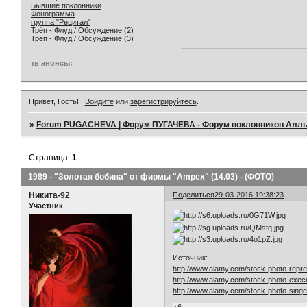
Бывшие поклонники
Фонограмма
группа "Рецитал"
Трёп - Флуд / Обсуждение (2)
Трёп - Флуд / Обсуждение (3)
тв анонсы:
Привет, Гость!
Войдите
или
зарегистрируйтесь
.
»
Forum PUGACHEVA | Форум ПУГАЧЕВА - Форум поклонников Алл
Страница:
1
1989 - "Золотая бобина" от фирмы "Ampex" (14.03) - (ФОТО)
Никита-92
Поделиться
29-03-2016 19:38:23
Участник
Источник:
http://www.alamy.com/stock-photo-repr
http://www.alamy.com/stock-photo-exec
http://www.alamy.com/stock-photo-sing
+6