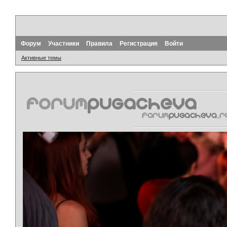
Форум
Участники
Правила
Регистрация
Войти
Активные темы