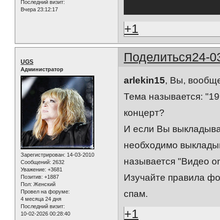
Последний визит:
Вчера 23:12:17
+1
Поделиться
24-0
UGS
Администратор
arlekin15
, Вы, вообщ
Тема называется: "19
концерт?
И если Вы выкладывает
необходимо выкладыв
Зарегистрирован
: 14-03-2010
называется "Видео on
Сообщений:
2632
Уважение:
+3681
Изучайте правила фо
Позитив:
+1887
Пол:
Женский
Провел на форуме:
спам.
4 месяца 24 дня
Последний визит:
+1
10-02-2026 00:28:40