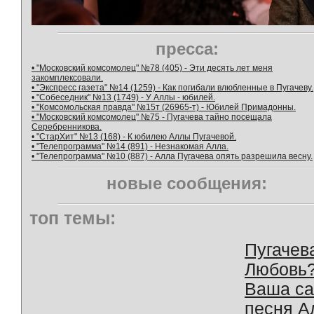
пресса:
• "Московский комсомолец" №78 (405) - Эти десять лет меня
закомплексовали.
• "Экспресс газета" №14 (1259) - Как погибали влюбленные в Пугачеву.
• "Собеседник" №13 (1749) - У Аллы - юбилей.
• "Комсомольская правда" №15т (26965-т) - Юбилей Примадонны.
• "Московский комсомолец" №75 - Пугачева тайно посещала
Серебренникова.
• "СтарХит" №13 (168) - К юбилею Аллы Пугачевой.
• "Телепрограмма" №14 (891) - Незнакомая Алла.
• "Телепрограмма" №10 (887) - Алла Пугачева опять разрешила весну.
новые сообщения:
топ темы:
Пугачев
Любовь
Ваша с
песня А