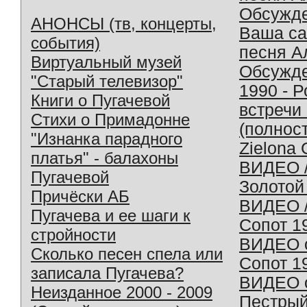
Обсужд
АНОНСЫ (тв, концерты,
Ваша с
события)
песня А
Виртуальный музей
Обсужд
"Старый телевизор"
1990 - 
Книги о Пугачевой
встречи
Стихи о Примадонне
(полнос
"Изнанка парадного
Zielona 
платья" - балахоны
ВИДЕО /
Пугачевой
Золотой
Причёски АБ
ВИДЕО /
Пугачева и ее шаги к
Сопот 1
стройности
ВИДЕО o
Сколько песен спела или
Сопот 1
записала Пугачева?
ВИДЕО o
Неизданное 2000 - 2009
Пестрый