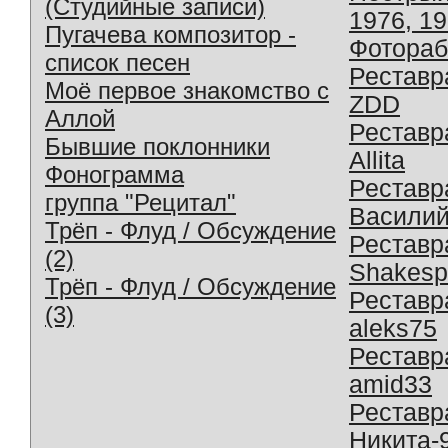
(Студийные записи)
1976, 1
Пугачева композитор -
Фотораб
список песен
Реставр
Моё первое знакомство с
ZDD
Аллой
Реставр
Бывшие поклонники
Allita
Фонограмма
Реставр
группа "Рецитал"
Василий
Трёп - Флуд / Обсуждение
Реставр
(2)
Shakesp
Трёп - Флуд / Обсуждение
Реставр
(3)
aleks75
Реставр
amid33
Реставр
Никита-