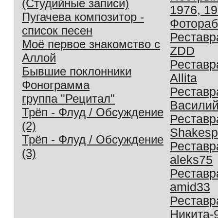
(Студийные записи)
1976, 1
Пугачева композитор -
Фотораб
список песен
Реставр
Моё первое знакомство с
ZDD
Аллой
Реставр
Бывшие поклонники
Allita
Фонограмма
Реставр
группа "Рецитал"
Василий
Трёп - Флуд / Обсуждение
Реставр
(2)
Shakesp
Трёп - Флуд / Обсуждение
Реставр
(3)
aleks75
Реставр
amid33
Реставр
Никита-