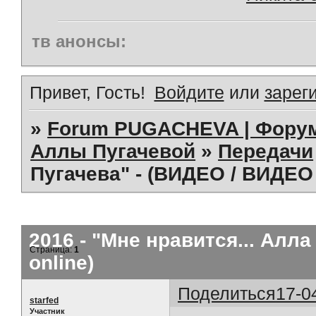
тв анонсы:
Привет, Гость!
Войдите
или
зарег
»
Forum PUGACHEVA | Форум
Аллы Пугачевой
»
Передачи
Пугачева" - (ВИДЕО / ВИДЕО 
2016 - "Мне нравится... Алл
Страница:
1
online)
Поделиться
17-0
starfed
Участник