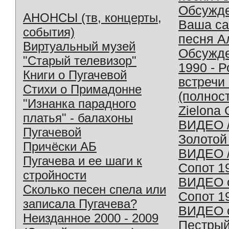
Обсужд
АНОНСЫ (тв, концерты,
Ваша с
события)
песня А
Виртуальный музей
Обсужд
"Старый телевизор"
1990 - 
Книги о Пугачевой
встречи
Стихи о Примадонне
(полнос
"Изнанка парадного
Zielona 
платья" - балахоны
ВИДЕО /
Пугачевой
Золотой
Причёски АБ
ВИДЕО /
Пугачева и ее шаги к
Сопот 1
стройности
ВИДЕО o
Сколько песен спела или
Сопот 1
записала Пугачева?
ВИДЕО o
Неизданное 2000 - 2009
Пестрый