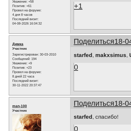
Уважение:
+58
+1
Позитив:
+61
Провел на форуме:
4 дня 8 часов
Последний визит:
04-08-2026 16:04:32
Поделиться
18-0
Димка
Участник
starfed
,
makxsimus
,
Зарегистрирован
: 30-03-2010
Сообщений:
194
Уважение:
+9
0
Позитив:
+23
Провел на форуме:
8 дней 22 часа
Последний визит:
30-11-2022 20:37:47
Поделиться
18-0
man-100
Участник
starfed
, спасибо!
0