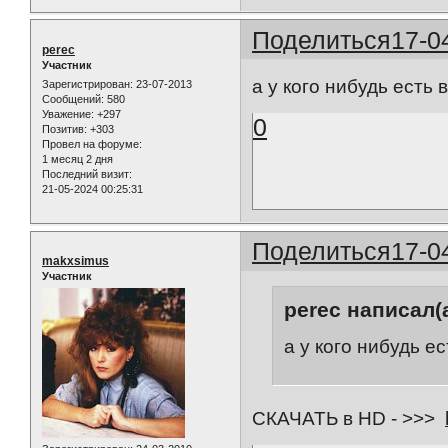
Поделиться
17-0
perec
Участник
а у кого нибудь есть
Зарегистрирован
: 23-07-2013
Сообщений:
580
Уважение:
+297
0
Позитив:
+303
Провел на форуме:
1 месяц 2 дня
Последний визит:
21-05-2024 00:25:31
Поделиться
17-0
makxsimus
Участник
perec написал(а
а у кого нибудь е
СКАЧАТЬ в HD - >>>