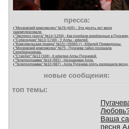
пресса:
• "Московский комсомолец" №78 (405) - Эти десять лет меня
закомплексовали.
• "Экспресс газета" №14 (1259) - Как погибали влюбленные в Пугачеву.
• "Собеседник" №13 (1749) - У Аллы - юбилей.
• "Комсомольская правда" №15т (26965-т) - Юбилей Примадонны.
• "Московский комсомолец" №75 - Пугачева тайно посещала
Серебренникова.
• "СтарХит" №13 (168) - К юбилею Аллы Пугачевой.
• "Телепрограмма" №14 (891) - Незнакомая Алла.
• "Телепрограмма" №10 (887) - Алла Пугачева опять разрешила весну.
новые сообщения:
топ темы:
Пугачев
Любовь
Ваша с
песня А