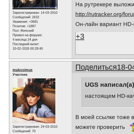
На рутрекере вылож
Зарегистрирован
: 14-03-2010
http://rutracker.org/f
Сообщений:
2632
Уважение:
+3681
Он-лайн вариант HD-
Позитив:
+1887
Пол:
Женский
+3
Провел на форуме:
4 месяца 24 дня
Последний визит:
10-02-2026 00:28:40
Поделиться
18-0
makxsimus
Участник
UGS написал(а)
настоящем HD-ка
В моей ссылке тоже 
можете проверить
Зарегистрирован
: 24-03-2010
Сообщений:
70