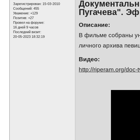
Документальн
Зарегистрирован
: 15-03-2010
Сообщений:
455
Пугачева". Эфи
Уважение:
+129
Позитив:
+27
Провел на форуме:
Описание:
16 дней 9 часов
Последний визит:
В фильме собраны ун
20-05-2023 18:32:19
личного архива певи
Видео:
http://riperam.org/doc