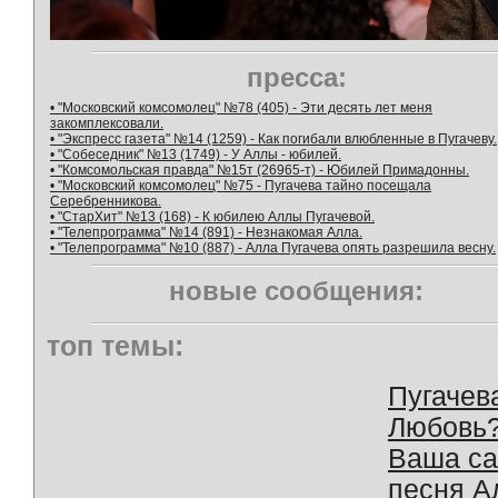
пресса:
• "Московский комсомолец" №78 (405) - Эти десять лет меня
закомплексовали.
• "Экспресс газета" №14 (1259) - Как погибали влюбленные в Пугачеву.
• "Собеседник" №13 (1749) - У Аллы - юбилей.
• "Комсомольская правда" №15т (26965-т) - Юбилей Примадонны.
• "Московский комсомолец" №75 - Пугачева тайно посещала
Серебренникова.
• "СтарХит" №13 (168) - К юбилею Аллы Пугачевой.
• "Телепрограмма" №14 (891) - Незнакомая Алла.
• "Телепрограмма" №10 (887) - Алла Пугачева опять разрешила весну.
новые сообщения:
топ темы:
Пугачев
Любовь
Ваша с
песня А