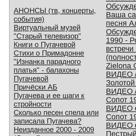
Обсужд
АНОНСЫ (тв, концерты,
Ваша с
события)
песня А
Виртуальный музей
Обсужд
"Старый телевизор"
1990 - 
Книги о Пугачевой
встречи
Стихи о Примадонне
(полнос
"Изнанка парадного
Zielona 
платья" - балахоны
ВИДЕО /
Пугачевой
Золотой
Причёски АБ
ВИДЕО /
Пугачева и ее шаги к
Сопот 1
стройности
ВИДЕО o
Сколько песен спела или
Сопот 1
записала Пугачева?
ВИДЕО o
Неизданное 2000 - 2009
Пестрый