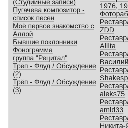
(Студийные записи)
1976, 1
Пугачева композитор -
Фотораб
список песен
Реставр
Моё первое знакомство с
ZDD
Аллой
Реставр
Бывшие поклонники
Allita
Фонограмма
Реставр
группа "Рецитал"
Василий
Трёп - Флуд / Обсуждение
Реставр
(2)
Shakesp
Трёп - Флуд / Обсуждение
Реставр
(3)
aleks75
Реставр
amid33
Реставр
Никита-