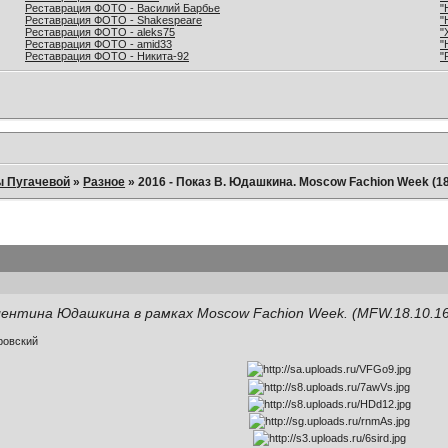
Реставрация ФОТО - Василий Барбье
"
Реставрация ФОТО - Shakespeare
"
Реставрация ФОТО - aleks75
"
Реставрация ФОТО - amid33
"
Реставрация ФОТО - Никита-92
"
ы Пугачевой
»
Разное
»
2016 - Показ В. Юдашкина. Moscow Fachion Week (18
лентина Юдашкина в рамках Moscow Fachion Week. (MFW.18.10.16
ровский