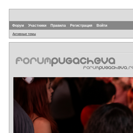
Форум
Участники
Правила
Регистрация
Войти
Активные темы