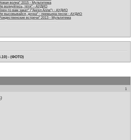
Новая волна" 2015 - Мультитема
Не волнуйтесь, тётя" - АУДИО
Хрен-то вам закат" ("Ангел Алла") - АУДИО
Не высовывайся, дочка" - премьера песни - АУДИО
Рождественские встречи" 2013 - Мультитема
.10) - (ФОТО)
1
)