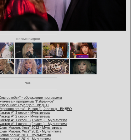
новые видео:
чат:
Сны о любви" - обсуждение программы
угачёва и программа "Избранное"
Избранное" / тур "Да!" - ВИДЕО
Утренняя почта" - Интер (1, 2 сезон) - ВИДЕО
Фактор А" 3 сезон - Мультитема
Фактор А" 2 сезон - Мультитема
Фактор А" 1 сезон - (1 часть) - Мультитема
Фактор А" 1 сезон - (2 часть) - Мультитема
Крым Мьюзик Фест" 2012 - Мультитема
Крым Мьюзик Фест" 2011 - Мультитема
Новая волна" 2011 - Мультитема
Новая волна" 2014 - Мультитема