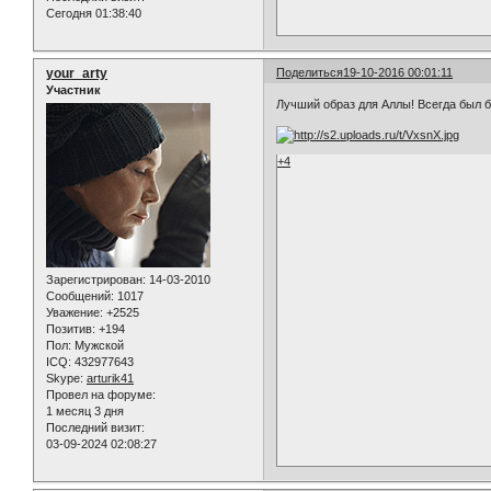
Сегодня 01:38:40
your_arty
Поделиться
19-10-2016 00:01:11
Участник
Лучший образ для Аллы! Всегда был бы
+4
Зарегистрирован
: 14-03-2010
Сообщений:
1017
Уважение:
+2525
Позитив:
+194
Пол:
Мужской
ICQ:
432977643
Skype:
arturik41
Провел на форуме:
1 месяц 3 дня
Последний визит:
03-09-2024 02:08:27