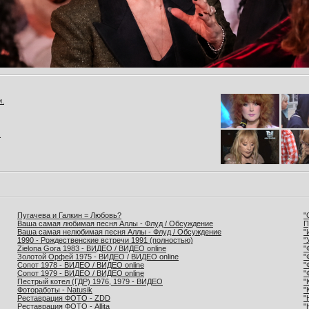
и.
.
Пугачева и Галкин = Любовь?
"
Ваша самая любимая песня Аллы - Флуд / Обсуждение
П
Ваша самая нелюбимая песня Аллы - Флуд / Обсуждение
"
1990 - Рождественские встречи 1991 (полностью)
"
Zielona Gora 1983 - ВИДЕО / ВИДЕО online
"
Золотой Орфей 1975 - ВИДЕО / ВИДЕО online
"
Сопот 1978 - ВИДЕО / ВИДЕО online
"
Сопот 1979 - ВИДЕО / ВИДЕО online
"
Пестрый котел (ГДР) 1976, 1979 - ВИДЕО
"
Фотоработы - Natusik
"
Реставрация ФОТО - ZDD
"
Реставрация ФОТО - Allita
"