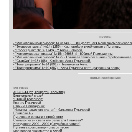
пресса:
• "Московский комсомолец" №78 (405) - Эти десять лет меня закомплексовал
• "Экспресс газета" №14 (1259) - Как погибали влюбленные в Пугачеву.
• "Собеседник" №13 (1749) - У Аллы - юбилей.
• "Комсомольская правда" №15т (26965-т) - Юбилей Примадонны.
• "Московский комсомолец" №75 - Пугачева тайно посещала Серебренникова
• "СтарХит" №13 (168) - К юбилею Аллы Пугачевой.
• "Телепрограмма" №14 (891) - Незнакомая Алла.
• "Телепрограмма" №10 (887) - Алла Пугачева опять разрешила весну.
новые сообщения:
топ темы:
АНОНСЫ (тв, концерты, события)
Виртуальный музей
"Старый телевизор"
Книги о Пугачевой
Стихи о Примадонне
"Изнанка парадного платья" - балахоны Пугачевой
Причёски АБ
Пугачева и ее шаги к стройности
Сколько песен спела или записала Пугачева?
Неизданное 2000 - 2009 (Студийные записи)
Пугачева композитор - список песен
Моё первое знакомство с Аллой