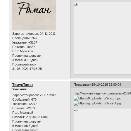
+4
Зарегистрирован
: 04-11-2011
Сообщений:
2666
Уважение:
+3187
Позитив:
+8337
Пол:
Мужской
Провел на форуме:
3 месяца 10 дней
Последний визит:
31-03-2021 17:28:25
ТимурТомск
Поделиться
18-10-2016 23:00:04
Участник
http://www.mskagency.ru/materials/259
Зарегистрирован
: 22-07-2013
Сообщений:
676
Уважение:
+2272
Позитив:
+2169
+6
Пол:
Мужской
Возраст:
29
[1996-11-09]
Провел на форуме:
6 месяцев 5 дней
Последний визит: