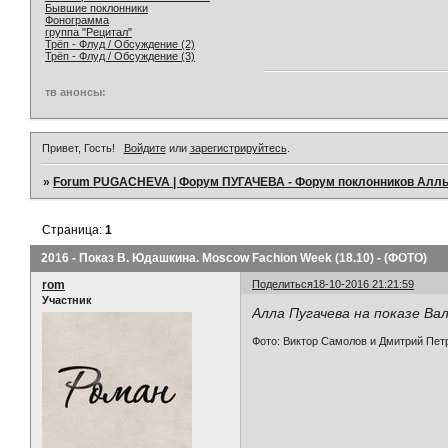
Бывшие поклонники
Фонограмма
группа "Рецитал"
Трёп - Флуд / Обсуждение (2)
Трёп - Флуд / Обсуждение (3)
тв анонсы:
Привет, Гость!
Войдите
или
зарегистрируйтесь
.
»
Forum PUGACHEVA | Форум ПУГАЧЕВА - Форум поклонников Алл
Страница:
1
2016 - Показ В. Юдашкина. Moscow Fachion Week (18.10) - (ФОТО)
rom
Поделиться
18-10-2016 21:21:59
Участник
Алла Пугачева на показе Ва
Фото: Виктор Самолов и Дмитрий Пет